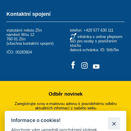
Kontaktní spojení
statutární město Zlín
telefon:
+420 577 630 111
náměstí Míru 12
infolinka s online přepisem
760 01 Zlín
řeči pro osoby s postižením
(
všechna kontaktní spojení
)
sluchu
datová schránka: ID: 5ttb7bs
IČO: 00283924
Odběr novinek
Zaregistrujte svou e-mailovou adresu k pravidelnému odběru
aktuálních informací z našeho webu
Informace o cookies!
Přihlásit se k odběru
Abychom vám usnadnili procházení stránek,