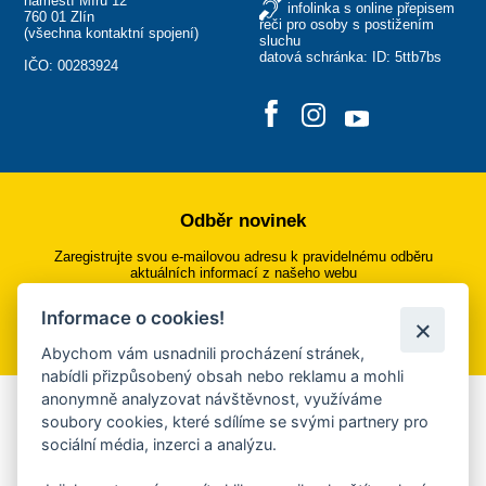
náměstí Míru 12
infolinka s online přepisem
760 01 Zlín
řeči pro osoby s postižením
(
všechna kontaktní spojení
)
sluchu
datová schránka: ID: 5ttb7bs
IČO: 00283924
Odběr novinek
Zaregistrujte svou e-mailovou adresu k pravidelnému odběru
aktuálních informací z našeho webu
Informace o cookies!
Přihlásit se k odběru
Abychom vám usnadnili procházení stránek,
nabídli přizpůsobený obsah nebo reklamu a mohli
anonymně analyzovat návštěvnost, využíváme
Aplikace Mobilní rozhlas
soubory cookies, které sdílíme se svými partnery pro
sociální média, inzerci a analýzu.
Chcete dostávat do svého mobilu či mailu upozornění na
blížící se nebezpečí, odstávky, poruchy a výpadky energií,