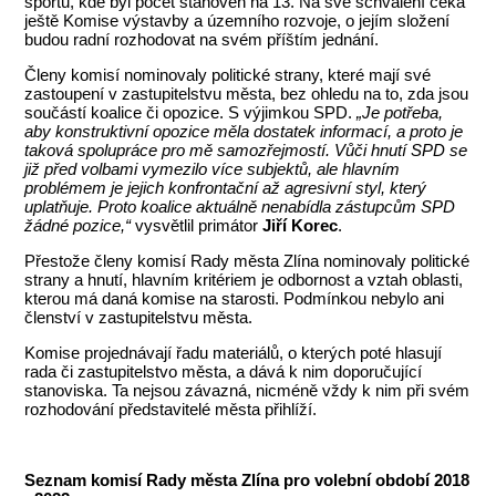
sportu, kde byl počet stanoven na 13. Na své schválení čeká
ještě Komise výstavby a územního rozvoje, o jejím složení
budou radní rozhodovat na svém příštím jednání.
Členy komisí nominovaly politické strany, které mají své
zastoupení v zastupitelstvu města, bez ohledu na to, zda jsou
součástí koalice či opozice. S výjimkou SPD.
„
Je potřeba,
aby konstruktivní opozice měla dostatek informací, a proto je
taková spolupráce pro mě samozřejmostí. Vůči hnutí SPD se
již před volbami vymezilo více subjektů, ale hlavním
problémem je jejich konfrontační až agresivní styl, který
uplatňuje. Proto koalice aktuálně nenabídla zástupcům SPD
žádné pozice,
“
vysvětlil primátor
Jiří Korec
.
Přestože členy komisí Rady města Zlína nominovaly politické
strany a hnutí, hlavním kritériem je odbornost a vztah oblasti,
kterou má daná komise na starosti. Podmínkou nebylo ani
členství v zastupitelstvu města.
Komise projednávají řadu materiálů, o kterých poté hlasují
rada či zastupitelstvo města, a dává k nim doporučující
stanoviska. Ta nejsou závazná, nicméně vždy k nim při svém
rozhodování představitelé města přihlíží.
Seznam komisí Rady města Zlína pro volební období 2018