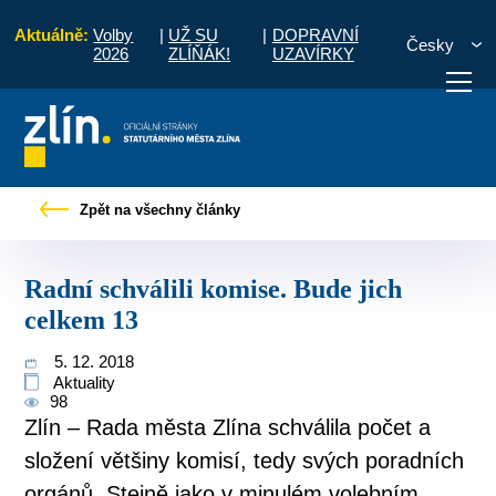
Aktuálně:
Volby
|
UŽ SU
|
DOPRAVNÍ
Česky
2026
ZLÍŇÁK!
UZAVÍRKY
občany
Tiskové zprávy
Radní schválili komise. Bude jich celkem 13
Zpět na všechny články
otřebuji vyřídit
Potřebuji zaplatit
Diskuzní fór
Radní schválili komise. Bude jich
celkem 13
5. 12. 2018
Aktuality
98
Zlín – Rada města Zlína schválila počet a
složení většiny komisí, tedy svých poradních
orgánů. Stejně jako v minulém volebním