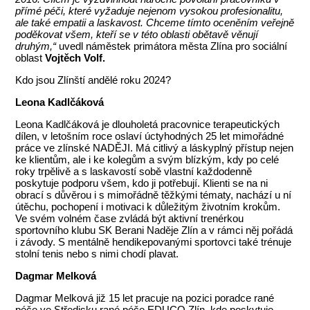
přímé péči, které vyžaduje nejenom vysokou profesionalitu,
ale také empatii a laskavost. Chceme tímto oceněním veřejně
poděkovat všem, kteří se v této oblasti obětavě věnují
druhým,“
uvedl náměstek primátora města Zlína pro sociální
oblast
Vojtěch Volf.
Kdo jsou Zlínští andělé roku 2024?
Leona Kadlčáková
Leona Kadlčáková je dlouholetá pracovnice terapeutických
dílen, v letošním roce oslaví úctyhodných 25 let mimořádné
práce ve zlínské NADĚJI. Má citlivý a láskyplný přístup nejen
ke klientům, ale i ke kolegům a svým blízkým, kdy po celé
roky trpělivě a s laskavostí sobě vlastní každodenně
poskytuje podporu všem, kdo ji potřebují. Klienti se na ni
obrací s důvěrou i s mimořádně těžkými tématy, nachází u ní
útěchu, pochopení i motivaci k důležitým životním krokům.
Ve svém volném čase zvládá být aktivní trenérkou
sportovního klubu SK Berani Naděje Zlín a v rámci něj pořádá
i závody. S mentálně hendikepovanými sportovci také trénuje
stolní tenis nebo s nimi chodí plavat.
Dagmar Melková
Dagmar Melková již 15 let pracuje na pozici poradce rané
péče ve Středisku rané péče EDUCO Zlín, kde poskytuje