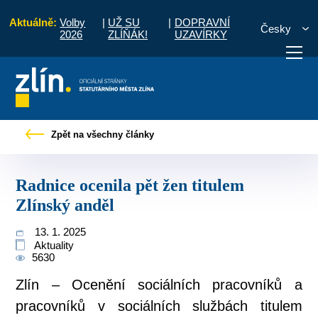
Aktuálně:
Volby
|
UŽ SU
|
DOPRAVNÍ
Česky
2026
ZLÍŇÁK!
UZAVÍRKY
bčany
Tiskové zprávy
Radnice ocenila pět žen titulem Zlínský anděl
Zpět na všechny články
otřebuji vyřídit
Potřebuji zaplatit
Diskuzní fór
Radnice ocenila pět žen titulem
Zlínský anděl
13. 1. 2025
Aktuality
5630
Zlín – Ocenění sociálních pracovníků a
pracovníků v sociálních službách titulem