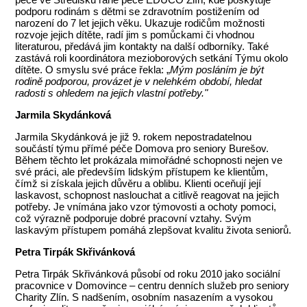
podporu rodinám s dětmi se zdravotním postižením od
narození do 7 let jejich věku. Ukazuje rodičům možnosti
rozvoje jejich dítěte, radí jim s pomůckami či vhodnou
literaturou, předává jim kontakty na další odborníky. Také
zastává roli koordinátora mezioborových setkání Týmu okolo
dítěte. O smyslu své práce řekla: „
Mým posláním je být
rodině podporou, provázet je v nelehkém období, hledat
radosti s ohledem na jejich vlastní potřeby."
Jarmila Skydánková
Jarmila Skydánková je již 9. rokem nepostradatelnou
součástí týmu přímé péče Domova pro seniory Burešov.
Během těchto let prokázala mimořádné schopnosti nejen ve
své práci, ale především lidským přístupem ke klientům,
čímž si získala jejich důvěru a oblibu. Klienti oceňují její
laskavost, schopnost naslouchat a citlivě reagovat na jejich
potřeby. Je vnímána jako vzor týmovosti a ochoty pomoci,
což výrazně podporuje dobré pracovní vztahy. Svým
laskavým přístupem pomáhá zlepšovat kvalitu života seniorů.
Petra Tirpák Skřivánková
Petra Tirpák Skřivánková působí od roku 2010 jako sociální
pracovnice v Domovince – centru denních služeb pro seniory
Charity Zlín. S nadšením, osobním nasazením a vysokou