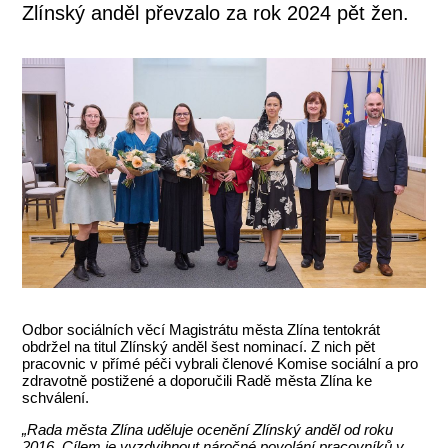
Zlínský anděl převzalo za rok 2024 pět žen.
Odbor sociálních věcí Magistrátu města Zlína tentokrát
obdržel na titul Zlínský anděl šest nominací. Z nich pět
pracovnic v přímé péči vybrali členové Komise sociální a pro
zdravotně postižené a doporučili Radě města Zlína ke
schválení.
„Rada města Zlína uděluje ocenění Zlínský anděl od roku
2016. Cílem je vyzdvihnout náročné povolání pracovníků v