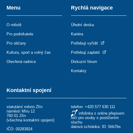
Menu
Rychlá navigace
O městě
Úřední deska
Pro podnikatele
Kariéra
Pro občany
Potřebuji vyřídit
Kultura, sport a volný čas
Potřebuji zaplatit
Otevřená radnice
Diskuzní fórum
Kontakty
Kontaktní spojení
statutární město Zlín
telefon:
+420 577 630 111
náměstí Míru 12
infolinka s online přepisem
760 01 Zlín
řeči pro osoby s postižením
(
všechna kontaktní spojení
)
sluchu
datová schránka: ID: 5ttb7bs
IČO: 00283924