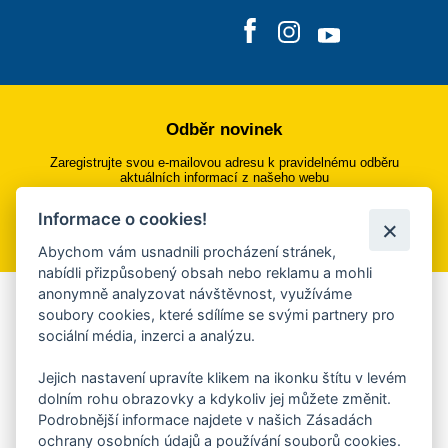
Odběr novinek
Zaregistrujte svou e-mailovou adresu k pravidelnému odběru
aktuálních informací z našeho webu
Informace o cookies!
Přihlásit se k odběru
Abychom vám usnadnili procházení stránek,
nabídli přizpůsobený obsah nebo reklamu a mohli
anonymně analyzovat návštěvnost, využíváme
Aplikace Mobilní rozhlas
soubory cookies, které sdílíme se svými partnery pro
sociální média, inzerci a analýzu.
Chcete dostávat do svého mobilu či mailu upozornění na
blížící se nebezpečí, odstávky, poruchy a výpadky energií,
Jejich nastavení upravíte klikem na ikonku štítu v levém
ankety, pozvánky na kulturní a sportovní akce?
dolním rohu obrazovky a kdykoliv jej můžete změnit.
Více informací o aplikaci
Podrobnější informace najdete v našich Zásadách
ochrany osobních údajů a používání souborů cookies.