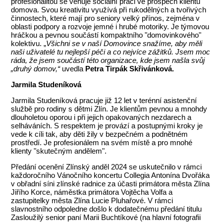
profesionalitou se věnuje sociální práci ve prospěch klientů
domova. Svou kreativitu využívá při rukodělných a tvořivých
činnostech, které mají pro seniory velký přínos, zejména v
oblasti podpory a rozvoje jemné i hrubé motoriky. Je týmovou
hráčkou a pevnou součástí kompaktního "domovinkového"
kolektivu. „
Všichni se v naší Domovince snažíme, aby měli
naši uživatelé tu nejlepší péči a co nejvíce zážitků. Jsem moc
ráda, že jsem součástí této organizace, kde jsem našla svůj
„druhý domov,“
uvedla
Petra Tirpák Skřivánková.
Jarmila Studeníková
Jarmila Studeníková pracuje již 12 let v terénní asistenční
službě pro rodiny s dětmi Zlín. Je klientům pevnou a mnohdy
dlouholetou oporou i při jejich opakovaných nezdarech a
selháváních. S respektem je provází a postupnými kroky je
vede k cíli tak, aby děti žily v bezpečném a podnětném
prostředí. Je profesionálem na svém místě a pro mnohé
klienty "skutečným andělem".
Předání ocenění Zlínský anděl 2024 se uskutečnilo v rámci
každoročního Vánočního koncertu Collegia Antonína Dvořáka
v obřadní síni zlínské radnice za účasti primátora města Zlína
Jiřího Korce, náměstka primátora Vojtěcha Volfa a
zastupitelky města Zlína Lucie Pluhařové. V rámci
slavnostního odpoledne došlo k dodatečnému předání titulu
Zasloužilý senior paní Marii Buchtíkové (na hlavní fotografii