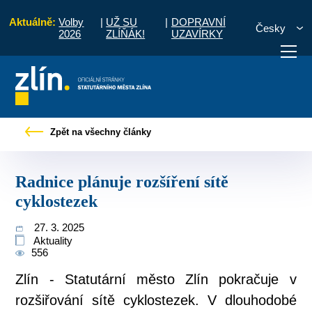
Aktuálně:
Volby
|
UŽ SU
|
DOPRAVNÍ
Česky
2026
ZLÍŇÁK!
UZAVÍRKY
 občany
Tiskové zprávy
Radnice plánuje rozšíření sítě cyklostezek
Zpět na všechny články
otřebuji vyřídit
Potřebuji zaplatit
Diskuzní fór
Radnice plánuje rozšíření sítě
cyklostezek
27. 3. 2025
Aktuality
556
Zlín - Statutární město Zlín pokračuje v
rozšiřování sítě cyklostezek. V dlouhodobé