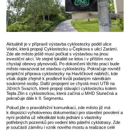
Aktuálně je v přípravě výstavba cyklostezky podél ulice
Vodní, která propojí Cyklostezku u Čepkova s ulicí Zarámí.
Zde ale město ještě musí počkat s výstavbou na jinou
investiční akci. Ve stejné lokalitě se letos i v příštím roce
chystají obnovy plynovodů. Po dokončení těchto prací bude
město navazovat se stavbou cyklostezky. Pokračuje rovněž
projekční příprava cyklostezky na Havlíčkově nábřeží, kde
však dojde zřejmě k prodlevě kvůli podaným námitkám
soukromé osoby. Další propojení se chystá mezi UTB na
Jižních Svazích, které propojí stávající cyklostezku kolem
Tepla Zlín s cyklostezkou, která začíná u MHD Slunečná a
pokračuje dále k II. Segmentu.
Pokud jde o pravobřežní komunikaci, zde město již má
k dispozici vyhotovenou dokumentaci pro stavební povolení a
nyní probíhá už několikáté kolo jednání s vlastníky
potřebných pozemků pro vedení této páteřní cyklotrasy. Zde
je součástí záměru i vznik nového mostu a realizace celé