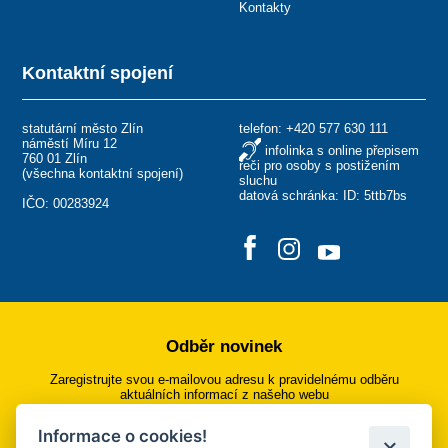
Kontakty
Kontaktní spojení
statutární město Zlín
telefon:
+420 577 630 111
náměstí Míru 12
infolinka s online přepisem
760 01 Zlín
řeči pro osoby s postižením
(
všechna kontaktní spojení
)
sluchu
datová schránka: ID: 5ttb7bs
IČO: 00283924
Odběr novinek
Zaregistrujte svou e-mailovou adresu k pravidelnému odběru
aktuálních informací z našeho webu
Informace o cookies!
Přihlásit se k odběru