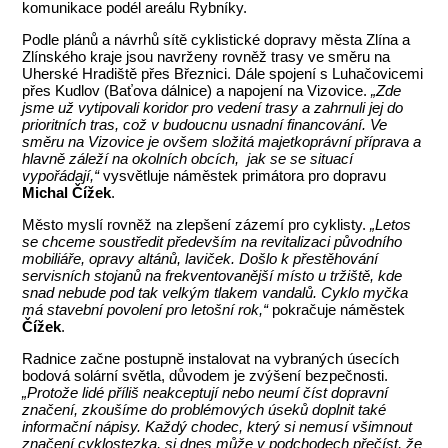
komunikace podél areálu Rybníky.
Podle plánů a návrhů sítě cyklistické dopravy města Zlína a
Zlínského kraje jsou navrženy rovněž trasy ve směru na
Uherské Hradiště přes Březnici. Dále spojení s Luhačovicemi
přes Kudlov (Baťova dálnice) a napojení na Vizovice.
„Zde
jsme už vytipovali koridor pro vedení trasy a zahrnuli jej do
prioritních tras, což v budoucnu usnadní financování. Ve
směru na Vizovice je ovšem složitá majetkoprávní příprava a
hlavně záleží na okolních obcích, jak se se situací
vypořádají,“
vysvětluje náměstek primátora pro dopravu
Michal Čížek
.
Město myslí rovněž na zlepšení zázemí pro cyklisty.
„Letos
se chceme soustředit především na revitalizaci původního
mobiliáře, opravy altánů, laviček. Došlo k přestěhování
servisních stojanů na frekventovanější místo u tržiště, kde
snad nebude pod tak velkým tlakem vandalů. Cyklo myčka
má stavební povolení pro letošní rok,“
pokračuje náměstek
Čížek
.
Radnice začne postupně instalovat na vybraných úsecích
bodová solární světla, důvodem je zvýšení bezpečnosti.
„Protože lidé příliš neakceptují nebo neumí číst dopravní
značení, zkoušíme do problémových úseků doplnit také
informační nápisy. Každý chodec, který si nemusí všimnout
značení cyklostezka, si dnes může v podchodech přečíst, že