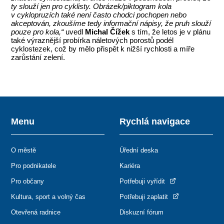
ty slouží jen pro cyklisty. Obrázek/piktogram kola
v cyklopruzích také není často chodci pochopen nebo
akceptován, zkoušíme tedy informační nápisy, že pruh slouží
pouze pro kola,“
uvedl
Michal Čížek
s tím, že letos je v plánu
také výraznější probírka náletových porostů podél
cyklostezek, což by mělo přispět k nižší rychlosti a míře
zarůstání zelení.
Menu
Rychlá navigace
O městě
Úřední deska
Pro podnikatele
Kariéra
Pro občany
Potřebuji vyřídit
Kultura, sport a volný čas
Potřebuji zaplatit
Otevřená radnice
Diskuzní fórum