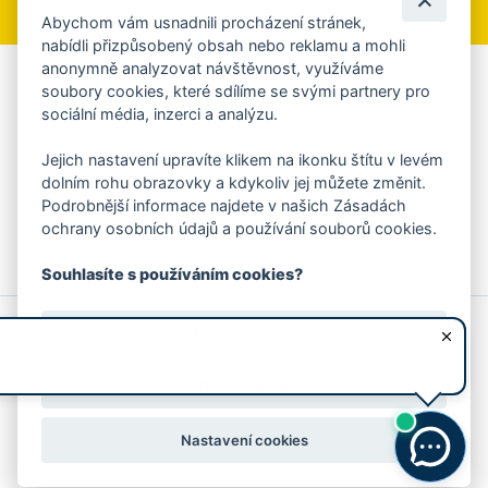
Abychom vám usnadnili procházení stránek,
nabídli přizpůsobený obsah nebo reklamu a mohli
anonymně analyzovat návštěvnost, využíváme
Aplikace Mobilní rozhlas
soubory cookies, které sdílíme se svými partnery pro
sociální média, inzerci a analýzu.
Chcete dostávat do svého mobilu či mailu upozornění na
blížící se nebezpečí, odstávky, poruchy a výpadky energií,
Jejich nastavení upravíte klikem na ikonku štítu v levém
ankety, pozvánky na kulturní a sportovní akce?
dolním rohu obrazovky a kdykoliv jej můžete změnit.
Více informací o aplikaci
Podrobnější informace najdete v našich Zásadách
ochrany osobních údajů a používání souborů cookies.
Souhlasíte s používáním cookies?
© 2026 Magistrát města Zlína
Prohlášení o používání cookies
Ano, souhlasím
všechna práva vyhrazena
Ochrana osobních údajů
Prohlášení o přístupnosti
Podněty k webovým stránkám
Kontakt:
webmaster@zlin.eu
Nesouhlasím
Nastavení cookies