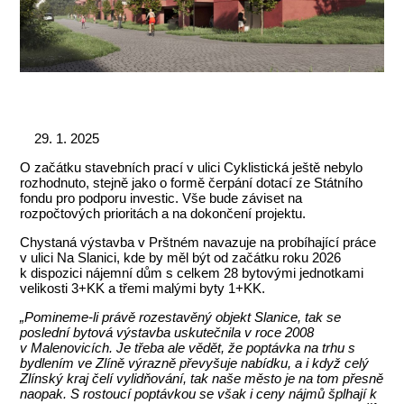
1. 2025
O začátku stavebních prací v ulici Cyklistická ještě nebylo
rozhodnuto, stejně jako o formě čerpání dotací ze Státního
fondu pro podporu investic. Vše bude záviset na
rozpočtových prioritách a na dokončení projektu.
Chystaná výstavba v Prštném navazuje na probíhající práce
v ulici Na Slanici, kde by měl být od začátku roku 2026
k dispozici nájemní dům s celkem 28 bytovými jednotkami
velikosti 3+KK a třemi malými byty 1+KK.
„Pomineme-li právě rozestavěný objekt Slanice, tak se
poslední bytová výstavba uskutečnila v roce 2008
v Malenovicích. Je třeba ale vědět, že poptávka na trhu s
bydlením ve Zlíně výrazně převyšuje nabídku, a i když celý
Zlínský kraj čelí vylidňování, tak naše město je na tom přesně
naopak. S rostoucí poptávkou se však i ceny nájmů šplhají k