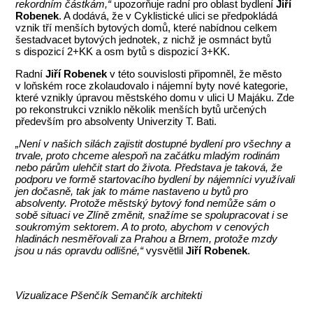
rekordním částkám,“
upozorňuje radní pro oblast bydlení
Jiří
Robenek
. A dodává, že v Cyklistické ulici se předpokládá
vznik tří menších bytových domů, které nabídnou celkem
šestadvacet bytových jednotek, z nichž je osmnáct bytů
s dispozicí 2+KK a osm bytů s dispozicí 3+KK.
Radní
Jiří Robenek
v této souvislosti připomněl, že město
v loňském roce zkolaudovalo i nájemní byty nové kategorie,
které vznikly úpravou městského domu v ulici U Majáku. Zde
po rekonstrukci vzniklo několik menších bytů určených
především pro absolventy Univerzity T. Bati.
„Není v našich silách zajistit dostupné bydlení pro všechny a
trvale, proto chceme alespoň na začátku mladým rodinám
nebo párům ulehčit start do života. Představa je taková, že
podporu ve formě startovacího bydlení by nájemníci využívali
jen dočasně, tak jak to máme nastaveno u bytů pro
absolventy. Protože městský bytový fond nemůže sám o
sobě situaci ve Zlíně změnit, snažíme se spolupracovat i se
soukromým sektorem. A to proto, abychom v cenových
hladinách nesměřovali za Prahou a Brnem, protože mzdy
jsou u nás opravdu odlišné,“
vysvětlil
Jiří Robenek
.
Vizualizace Pšenčík Semančík architekti