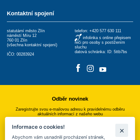
Kontaktní spojení
statutární město Zlín
telefon:
+420 577 630 111
náměstí Míru 12
infolinka s online přepisem
760 01 Zlín
řeči pro osoby s postižením
(
všechna kontaktní spojení
)
sluchu
datová schránka: ID: 5ttb7bs
IČO: 00283924
Odběr novinek
Zaregistrujte svou e-mailovou adresu k pravidelnému odběru
aktuálních informací z našeho webu
Informace o cookies!
Přihlásit se k odběru
Abychom vám usnadnili procházení stránek,