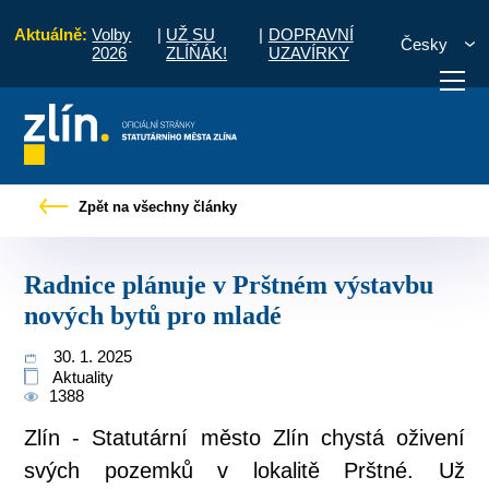
Aktuálně:
Volby
|
UŽ SU
|
DOPRAVNÍ
Česky
2026
ZLÍŇÁK!
UZAVÍRKY
é zprávy
Radnice plánuje v Prštném výstavbu nových bytů pro mladé
Zpět na všechny články
otřebuji vyřídit
Potřebuji zaplatit
Diskuzní fór
Radnice plánuje v Prštném výstavbu
nových bytů pro mladé
30. 1. 2025
Aktuality
1388
Zlín - Statutární město Zlín chystá oživení
svých pozemků v lokalitě Prštné. Už