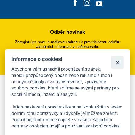
Odběr novinek
Zaregistrujte svou e-mailovou adresu k pravidelnému odběru
aktuálních informací z našeho webu
Informace o cookies!
Přihlásit se k odběru
Abychom vám usnadnili procházení stránek,
nabídli přizpůsobený obsah nebo reklamu a mohli
anonymně analyzovat návštěvnost, využíváme
Aplikace Mobilní rozhlas
soubory cookies, které sdílíme se svými partnery pro
sociální média, inzerci a analýzu.
Chcete dostávat do svého mobilu či mailu upozornění na
blížící se nebezpečí, odstávky, poruchy a výpadky energií,
Jejich nastavení upravíte klikem na ikonku štítu v levém
ankety, pozvánky na kulturní a sportovní akce?
dolním rohu obrazovky a kdykoliv jej můžete změnit.
Více informací o aplikaci
Podrobnější informace najdete v našich Zásadách
ochrany osobních údajů a používání souborů cookies.