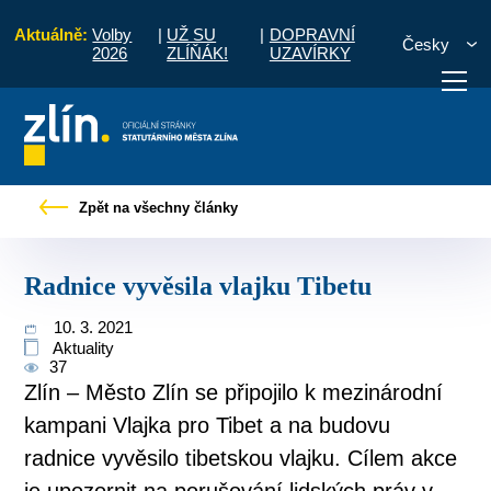
Aktuálně:
Volby
|
UŽ SU
|
DOPRAVNÍ
Česky
2026
ZLÍŇÁK!
UZAVÍRKY
Úvod
Pro občany
Tiskové zprávy
Radnice vyvěsila vlajku Tibetu
Zpět na všechny články
otřebuji vyřídit
Potřebuji zaplatit
Diskuzní fór
Radnice vyvěsila vlajku Tibetu
10. 3. 2021
Aktuality
37
Zlín – Město Zlín se připojilo k mezinárodní
kampani Vlajka pro Tibet a na budovu
radnice vyvěsilo tibetskou vlajku. Cílem akce
je upozornit na porušování lidských práv v