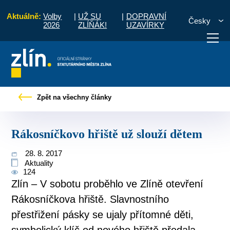
Aktuálně:
Volby
|
UŽ SU
|
DOPRAVNÍ
Česky
2026
ZLÍŇÁK!
UZAVÍRKY
Pro občany
Tiskové zprávy
Rákosníčkovo hřiště už slouží dětem
Zpět na všechny články
otřebuji vyřídit
Potřebuji zaplatit
Diskuzní fór
Rákosníčkovo hřiště už slouží dětem
28. 8. 2017
Aktuality
124
Zlín – V sobotu proběhlo ve Zlíně otevření
Rákosníčkova hřiště. Slavnostního
přestřižení pásky se ujaly přítomné děti,
symbolický klíč od nového hřiště předala