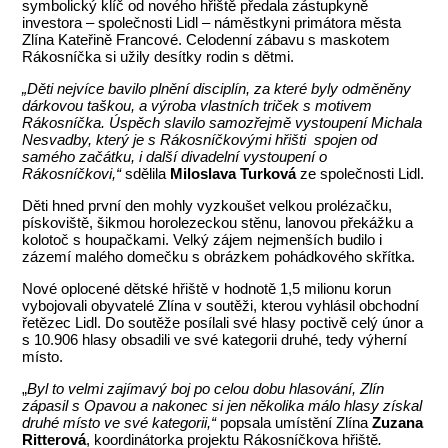
symbolický klíč od nového hřiště předala zástupkyně
investora – společnosti Lidl – náměstkyni primátora města
Zlína Kateřině Francové. Celodenní zábavu s maskotem
Rákosníčka si užily desítky rodin s dětmi.
„Děti nejvíce bavilo plnění disciplín, za které byly odměněny
dárkovou taškou, a výroba vlastních triček s motivem
Rákosníčka. Úspěch slavilo samozřejmě vystoupení Michala
Nesvadby, který je s Rákosníčkovými hřišti spojen od
samého začátku, i další divadelní vystoupení o
Rákosníčkovi,“
sdělila
Miloslava Turková
ze společnosti Lidl.
Děti hned první den mohly vyzkoušet velkou prolézačku,
pískoviště, šikmou horolezeckou stěnu, lanovou překážku a
kolotoč s houpačkami. Velký zájem nejmenších budilo i
zázemí malého domečku s obrázkem pohádkového skřítka.
Nové oplocené dětské hřiště v hodnotě 1,5 milionu korun
vybojovali obyvatelé Zlína v soutěži, kterou vyhlásil obchodní
řetězec Lidl. Do soutěže posílali své hlasy poctivě celý únor a
s 10.906 hlasy obsadili ve své kategorii druhé, tedy výherní
místo.
„
Byl to velmi zajímavý boj po celou dobu hlasování, Zlín
zápasil s Opavou a nakonec si jen několika málo hlasy získal
druhé místo ve své kategorii,“
popsala umístění Zlína
Zuzana
Ritterová
, koordinátorka projektu Rákosníčkova hřiště
.