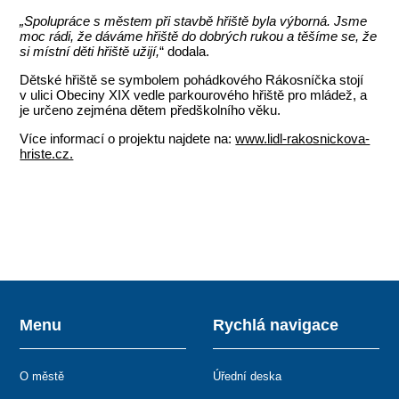
„Spolupráce s městem při stavbě hřiště byla výborná. Jsme
moc rádi, že dáváme hřiště do dobrých rukou a těšíme se, že
si místní děti hřiště užijí,
“ dodala.
Dětské hřiště se symbolem pohádkového Rákosníčka stojí
v ulici Obeciny XIX vedle parkourového hřiště pro mládež, a
je určeno zejména dětem předškolního věku.
Více informací o projektu najdete na:
www.lidl-rakosnickova-
hriste.cz.
Menu
Rychlá navigace
O městě
Úřední deska