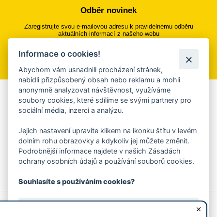
Odběr novinek
Zaregistrujte svou e-mailovou adresu k pravidelnému odběru
aktuálních informací z našeho webu
Informace o cookies!
Přihlásit se k odběru
Abychom vám usnadnili procházení stránek,
nabídli přizpůsobený obsah nebo reklamu a mohli
anonymně analyzovat návštěvnost, využíváme
Aplikace Mobilní rozhlas
soubory cookies, které sdílíme se svými partnery pro
sociální média, inzerci a analýzu.
Chcete dostávat do svého mobilu či mailu upozornění na
blížící se nebezpečí, odstávky, poruchy a výpadky energií,
Jejich nastavení upravíte klikem na ikonku štítu v levém
ankety, pozvánky na kulturní a sportovní akce?
dolním rohu obrazovky a kdykoliv jej můžete změnit.
Více informací o aplikaci
Podrobnější informace najdete v našich Zásadách
ochrany osobních údajů a používání souborů cookies.
Souhlasíte s používáním cookies?
© 2026 Magistrát města Zlína
Prohlášení o používání cookies
Ano, souhlasím
všechna práva vyhrazena
Ochrana osobních údajů