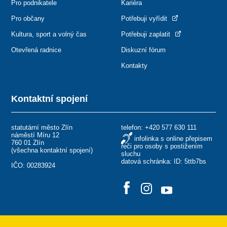
Pro podnikatele
Kariéra
Pro občany
Potřebuji vyřídit
Kultura, sport a volný čas
Potřebuji zaplatit
Otevřená radnice
Diskuzní fórum
Kontakty
Kontaktní spojení
statutární město Zlín
telefon:
+420 577 630 111
náměstí Míru 12
infolinka s online přepisem
760 01 Zlín
řeči pro osoby s postižením
(
všechna kontaktní spojení
)
sluchu
datová schránka: ID: 5ttb7bs
IČO: 00283924