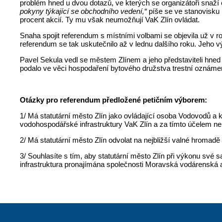
problém hned u dvou dotazů, ve kterých se organizátoři snaží
pokyny týkající se obchodního vedení,“
píše se ve stanovisku 
procent akcií. Ty mu však neumožňují VaK Zlín ovládat.
Snaha spojit referendum s místními volbami se objevila už v 
referendum se tak uskutečnilo až v lednu dalšího roku. Jeho 
Pavel Sekula vedl se městem Zlínem a jeho představiteli hned
podalo ve věci hospodaření bytového družstva trestní oznámen
Otázky pro referendum předložené petičním výborem:
1/ Má statutární město Zlín jako ovládající osoba Vodovodů a k
vodohospodářské infrastruktury VaK Zlín a za tímto účelem 
2/ Má statutární město Zlín odvolat na nejbližší valné hromadě
3/ Souhlasíte s tím, aby statutární město Zlín při výkonu sv
infrastruktura pronajímána společnosti Moravská vodárenská 