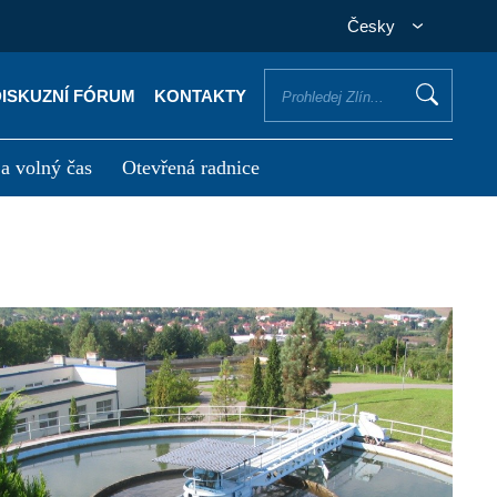
Česky
DISKUZNÍ FÓRUM
KONTAKTY
 a volný čas
Otevřená radnice
otřebuji vyřídit
Potřebuji zaplatit