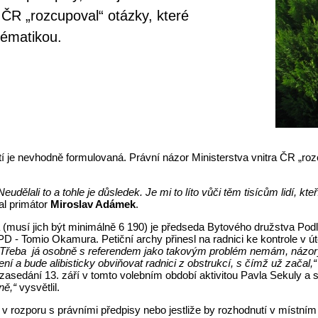
 ČR „rozcupoval“ otázky, které
tématikou.
etí je nevhodně formulovaná. Právní názor Ministerstva vnitra ČR „roz
dělali to a tohle je důsledek. Je mi to líto vůči těm tisícům lidí, kte
al primátor
Miroslav Adámek
.
(musí jich být minimálně 6 190) je předseda Bytového družstva Podl
PD - Tomio Okamura. Petiční archy přinesl na radnici ke kontrole v ú
. Třeba já osobně s referendem jako takovým problém nemám, názory
í a bude alibisticky obviňovat radnici z obstrukcí, s čímž už začal,
sedání 13. září v tomto volebním období aktivitou Pavla Sekuly a s
ně,“
vysvětlil.
 v rozporu s právními předpisy nebo jestliže by rozhodnutí v místním