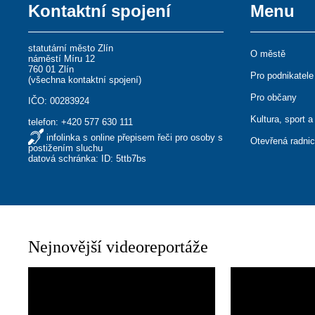
Kontaktní spojení
Menu
statutární město Zlín
O městě
náměstí Míru 12
760 01 Zlín
Pro podnikatele
(
všechna kontaktní spojení
)
Pro občany
IČO: 00283924
Kultura, sport a
telefon:
+420 577 630 111
infolinka s online přepisem řeči pro osoby s
Otevřená radni
postižením sluchu
datová schránka: ID: 5ttb7bs
Nejnovější videoreportáže