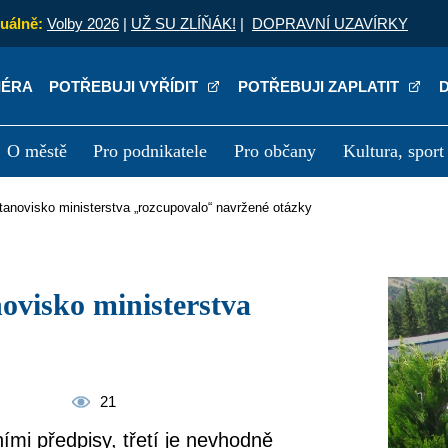
uálně:
Volby 2026
|
UŽ SU ZLÍŇÁK!
|
DOPRAVNÍ UZAVÍRKY
IÉRA
POTŘEBUJI VYŘÍDIT
POTŘEBUJI ZAPLATIT
O městě
Pro podnikatele
Pro občany
Kultura, sport
a
Kariéra
P
stanovisko ministerstva „rozcupovalo“ navržené otázky
21
ními předpisy, třetí je nevhodně