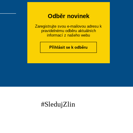
Odběr novinek
Zaregistrujte svou e-mailovou adresu k
pravidelnému odběru aktuálních
informací z našeho webu
Přihlásit se k odběru
#SledujZlin