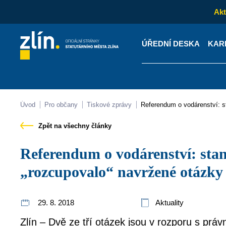
Akt
ÚŘEDNÍ DESKA
KAR
Kontakty
Úřední desk
Úvod
Pro občany
Tiskové zprávy
Referendum o vodárenství: 
Zpět na všechny články
Referendum o vodárenství: stanovisko ministerstva
„rozcupovalo“ navržené otázky
29. 8. 2018
Aktuality
Zlín – Dvě ze tří otázek jsou v rozporu s práv