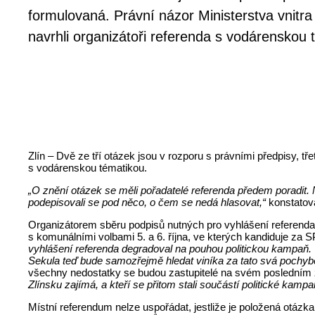
formulovaná. Právní názor Ministerstva vnitra
navrhli organizátoři referenda s vodárenskou 
Zlín – Dvě ze tří otázek jsou v rozporu s právními předpisy, tř
s vodárenskou tématikou.
„O znění otázek se měli pořadatelé referenda předem poradit. Neu
podepisovali se pod něco, o čem se nedá hlasovat,“
konstatov
Organizátorem sběru podpisů nutných pro vyhlášení referenda 
s komunálními volbami 5. a 6. října, ve kterých kandiduje za S
vyhlášení referenda degradoval na pouhou politickou kampaň
Sekula teď bude samozřejmě hledat viníka za tato svá pochyben
všechny nedostatky se budou zastupitelé na svém posledním za
Zlínsku zajímá, a kteří se přitom stali součástí politické kampa
Místní referendum nelze uspořádat, jestliže je položená otázka