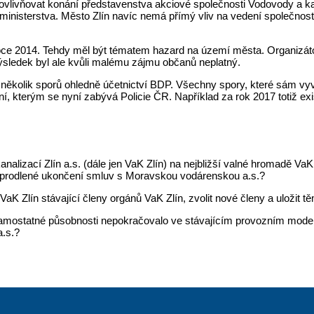
 ovlivňovat konání představenstva akciové společnosti Vodovody a ka
ministerstva. Město Zlín navíc nemá přímý vliv na vedení společnost
roce 2014. Tehdy měl být tématem hazard na území města. Organizáto
výsledek byl ale kvůli malému zájmu občanů neplatný.
 několik sporů ohledně účetnictví BDP. Všechny spory, které sám vyv
í, kterým se nyní zabývá Policie ČR. Například za rok 2017 totiž exi
analizací Zlín a.s. (dále jen VaK Zlín) na nejbližší valné hromadě V
neprodlené ukončení smluv s Moravskou vodárenskou a.s.?
 VaK Zlín stávající členy orgánů VaK Zlín, zvolit nové členy a uložit 
é samostatné působnosti nepokračovalo ve stávajícím provozním model
a.s.?