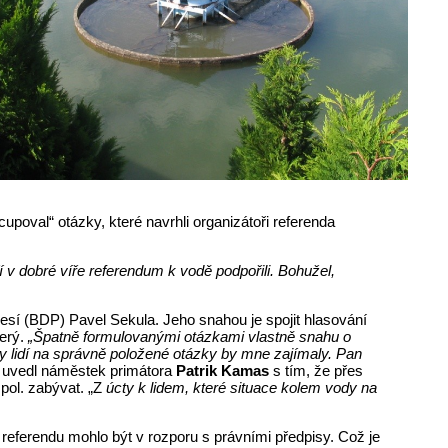
cupoval“ otázky, které navrhli organizátoři referenda
ří v dobré víře referendum k vodě podpořili. Bohužel,
esí (BDP) Pavel Sekula. Jeho snahou je spojit hlasování
terý.
„Špatně formulovanými otázkami vlastně snahu o
 lidí na správně položené otázky by mne zajímaly. Pan
“
uvedl náměstek primátora
Patrik Kamas
s tím, že přes
pol. zabývat. „Z
úcty k lidem, které situace kolem vody na
 referendu mohlo být v rozporu s právními předpisy. Což je