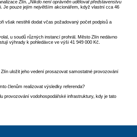
nalizace Zlín.
„Nikdo není oprávněn udělovat představenstvu
i. Je pouze jejím největším akcionářem, když vlastní cca 46
ři však nestihli dodat včas požadovaný počet podpisů a
olal, u soudů různých instancí prohrál. Město Zlín nedávno
stují výhrady k pohledávce ve výši 41 949 000 Kč.
aK Zlín uložit jeho vedení prosazovat samostatné provozování
těmto členům realizovat výsledky referenda?
u provozování vodohospodářské infrastruktury, kdy je tato