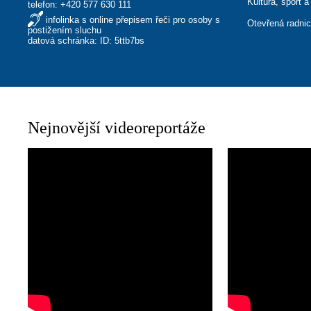
Kultura, sport a
telefon:
+420 577 630 111
infolinka s online přepisem řeči pro osoby s
Otevřená radni
postižením sluchu
datová schránka: ID: 5ttb7bs
Nejnovější videoreportáže