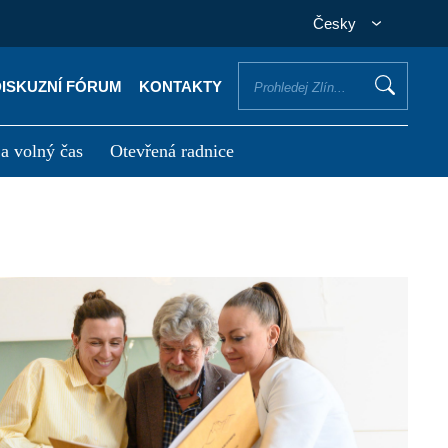
Česky
DISKUZNÍ FÓRUM
KONTAKTY
 a volný čas
Otevřená radnice
otřebuji vyřídit
Potřebuji zaplatit