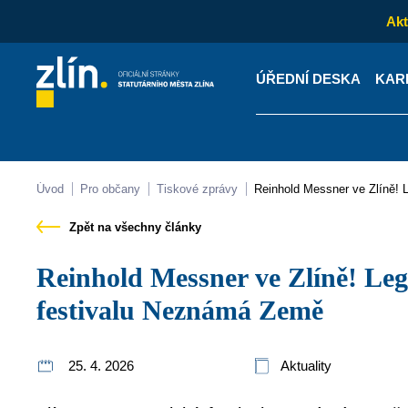
Akt
ÚŘEDNÍ DESKA
KAR
Kontakty
Úřední desk
Úvod
Pro občany
Tiskové zprávy
Reinhold Messner ve Zlíně!
Zpět na všechny články
Reinhold Messner ve Zlíně! Legenda hor byla vrcholem
festivalu Neznámá Země
25. 4. 2026
Aktuality