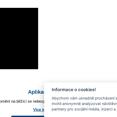
Informace o cookies!
Aplikace Mobilní rozhlas
Abychom vám usnadnili procházení s
rnění na blížící se nebezpečí, odstávky, poruchy a výpadky energií,
mohli anonymně analyzovat návštěvno
partnery pro sociální média, inzerci a
Více informací o aplikaci