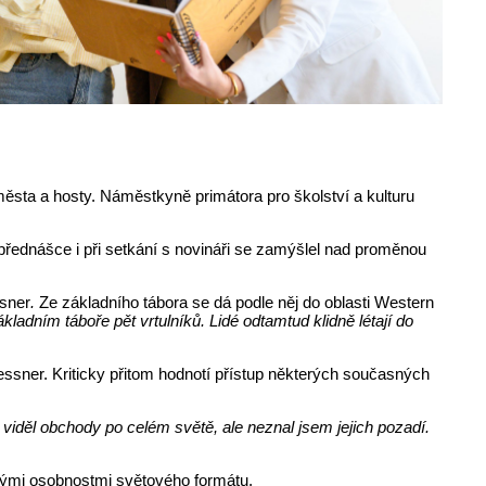
města a hosty. Náměstkyně primátora pro školství a kulturu
přednášce i při setkání s novináři se zamýšlel nad proměnou
sner
.
Ze základního tábora se dá podle něj do oblasti Western
ladním táboře pět vrtulníků. Lidé odtamtud klidně létají do
ssner. Kriticky přitom hodnotí přístup některých současných
viděl obchody po celém světě, ale neznal jsem jejich pozadí.
čnými osobnostmi světového formátu.