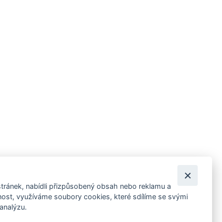
tránek, nabídli přizpůsobený obsah nebo reklamu a
 ankety, pozvánky na kulturní a sportovní akce?
st, využíváme soubory cookies, které sdílíme se svými
 analýzu.