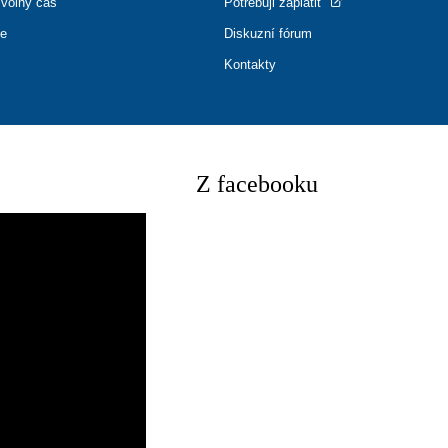
 volný čas
Potřebuji zaplatit
ce
Diskuzní fórum
Kontakty
Z facebooku