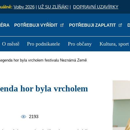
uálně:
Volby 2026
|
UŽ SU ZLÍŇÁK!
|
DOPRAVNÍ UZAVÍRKY
IÉRA
POTŘEBUJI VYŘÍDIT
POTŘEBUJI ZAPLATIT
O městě
Pro podnikatele
Pro občany
Kultura, sport
a
Kariéra
P
 Legenda hor byla vrcholem festivalu Neznámá Země
2193