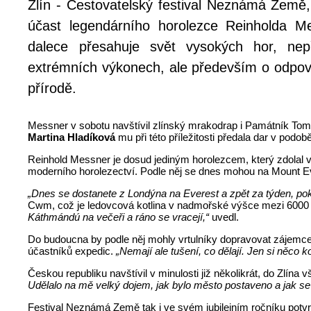
Zlín - Cestovatelský festival Neznámá Země, k
účast legendárního horolezce Reinholda Mes
dalece přesahuje svět vysokých hor, nep
extrémních výkonech, ale především o odpově
přírodě.
Messner v sobotu navštívil zlínský mrakodrap i Památník Tomá
Martina Hladíková
mu při této příležitosti předala dar v pod
Reinhold Messner je dosud jediným horolezcem, který zdolal vš
moderního horolezectví. Podle něj se dnes mohou na Mount Ev
„Dnes se dostanete z Londýna na Everest a zpět za týden, po
Cwm, což je ledovcová kotlina v nadmořské výšce mezi 6000 a 
Káthmándú na večeři a ráno se vracejí,“
uvedl.
Do budoucna by podle něj mohly vrtulníky dopravovat zájemc
účastníků expedic.
„Nemají ale tušení, co dělají. Jen si něco k
Českou republiku navštívil v minulosti již několikrát, do Zlína 
Udělalo na mě velký dojem, jak bylo město postaveno a jak se
Festival Neznámá Země tak i ve svém jubilejním ročníku potvrd