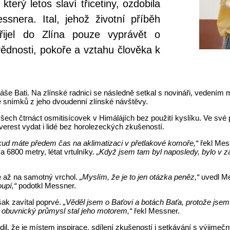
terý letos slaví třicetiny, ozdobila
snera. Ital, jehož životní příběh
řijel do Zlína pouze vyprávět o
dnosti, pokoře a vztahu člověka k
še Bati. Na zlínské radnici se následně setkal s novináři, vedením 
obě snímků z jeho dvoudenní zlínské návštěvy.
ech čtrnáct osmitisícovek v Himálájích bez použití kyslíku. Ve své 
erest vydat i lidé bez horolezeckých zkušeností.
kud máte předem čas na aklimatizaci v přetlakové komoře,“
řekl Mes
6800 metry, létat vrtulníky.
„Když jsem tam byl naposledy, bylo v zák
e až na samotný vrchol.
„Myslím, že je to jen otázka peněz,“
uvedl Me
oupí,“
podotkl Messner.
však zavítal poprvé.
„Věděl jsem o Baťovi a botách Baťa, protože jsem 
 obuvnický průmysl stal jeho motorem,“
řekl Messner.
il, že je místem inspirace, sdílení zkušeností i setkávání s výjime