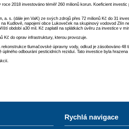
 roce 2018 investováno téměř 260 milionů korun. Koeficient investi
 a. s. (dále jen VaK) ze svých zdrojů přes 72 milionů Kč do 31 inves
 na Kudlově, napojení obce Lukoveček na skupinový vodovod Zlín n
íští období a30 mil. Kč zaplatil na splátkách úvěru za investice v min
ů Kč do oprav infrastruktury, kterou provozuje.
a rekonstrukce tlumačovské úpravny vody, odkud je zásobováno 48 tis
ě úplného odbourání pesticidních reziduí. Tato investice byla hrazena
kcií.
Rychlá navigace