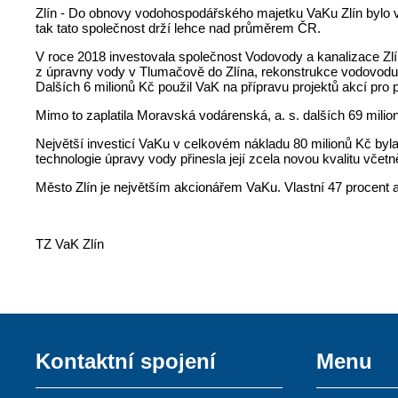
Zlín - Do obnovy vodohospodářského majetku VaKu Zlín bylo v
tak tato společnost drží lehce nad průměrem ČR.
V roce 2018 investovala společnost Vodovody a kanalizace Zlín,
z úpravny vody v Tlumačově do Zlína, rekonstrukce vodovodu
Dalších 6 milionů Kč použil VaK na přípravu projektů akcí pro př
Mimo to zaplatila Moravská vodárenská, a. s. dalších 69 milion
Největší investicí VaKu v celkovém nákladu 80 milionů Kč byl
technologie úpravy vody přinesla její zcela novou kvalitu včetn
Město Zlín je největším akcionářem VaKu. Vlastní 47 procent a
TZ VaK Zlín
Kontaktní spojení
Menu