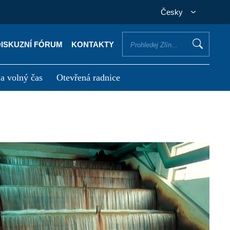
Česky
DISKUZNÍ FÓRUM
KONTAKTY
 a volný čas
Otevřená radnice
otřebuji vyřídit
Potřebuji zaplatit