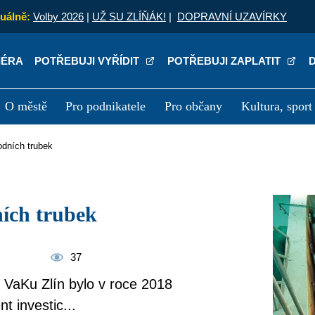
uálně:
Volby 2026
|
UŽ SU ZLÍŇÁK!
|
DOPRAVNÍ UZAVÍRKY
IÉRA
POTŘEBUJI VYŘÍDIT
POTŘEBUJI ZAPLATIT
O městě
Pro podnikatele
Pro občany
Kultura, sport
a
Kariéra
P
odních trubek
ních trubek
37
VaKu Zlín bylo v roce 2018
t investic...