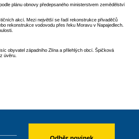
c podle plánu obnovy předepsaného ministerstvem zemědělství
tičních akcí. Mezi největší se řadí rekonstrukce přivaděčů
ebo rekonstrukce vodovodu přes řeku Moravu v Napajedlech.
ulosti.
íc obyvatel západního Zlína a přilehlých obcí. Špičková
 z úvěru.
Odběr novinek