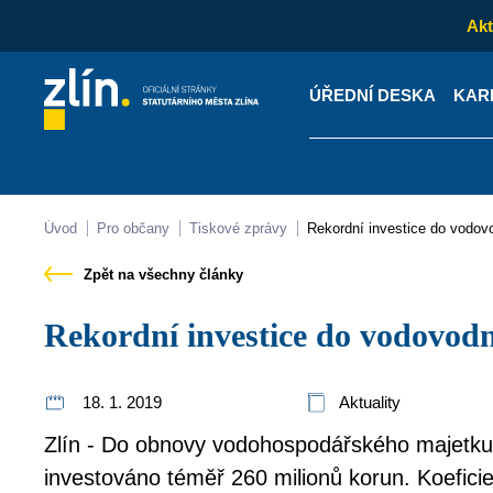
Akt
ÚŘEDNÍ DESKA
KAR
Kontakty
Úřední desk
Úvod
Pro občany
Tiskové zprávy
Rekordní investice do vodov
Zpět na všechny články
Rekordní investice do vodovod
18. 1. 2019
Aktuality
Zlín - Do obnovy vodohospodářského majetku 
investováno téměř 260 milionů korun. Koeficien