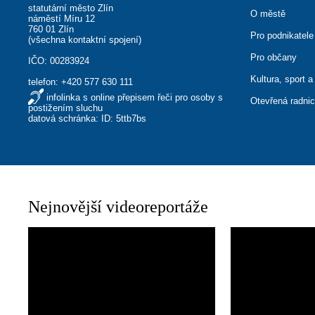
statutární město Zlín
O městě
náměstí Míru 12
760 01 Zlín
Pro podnikatele
(
všechna kontaktní spojení
)
Pro občany
IČO: 00283924
Kultura, sport a
telefon:
+420 577 630 111
infolinka s online přepisem řeči pro osoby s
Otevřená radni
postižením sluchu
datová schránka: ID: 5ttb7bs
Nejnovější videoreportáže