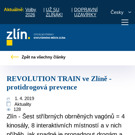
Aktuálně:
Volby
|
UŽ SU
|
DOPRAVNÍ
Česky
2026
ZLÍŇÁK!
UZAVÍRKY
Tiskové zprávy
REVOLUTION TRAIN ve Zlíně - protidrogová prevence
Zpět na všechny články
otřebuji vyřídit
Potřebuji zaplatit
Diskuzní fór
REVOLUTION TRAIN ve Zlíně -
protidrogová prevence
1. 4. 2019
Aktuality
128
Zlín - Šest stříbrných obrněných vagónů = 4
kinosály, 8 interaktivních místností a v nich
příběh, jak snadné je propadnout drogám a