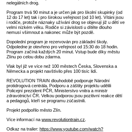
nelegálních drog.
Program trvá 90 minut a je určen jak pro školní skupinky (od
12 do 17 let) tak i pro širokou veřejnost (od 10 let). Vítáni jsou
i rodiče, protože náznaky užívání drog se objevují již u dětí ve
velmi nízkém věku. Rodiče si závislosti u dítěte dlouho
nemusí všimnout a nakonec může být pozdě.
Dopolední program je rezervován pro základní školy.
Odpoledne je otevřeno pro veřejnost od 15:30 do 18 hodin.
Program začíná každých 20 minut. Vstup bude díky městu
Zlínu po celou dobu zdarma.
Vlak byl již ve více než 100 městech Česka, Slovenska a
Německa a projekt navštívilo přes 100 tisíc lidí.
REVOLUTION TRAIN dlouhodobě podporuje Národní
protidrogová centrála. Podporu a záštity projektu udělili
Policejní prezident PČR, Ministerstvo vnitra a ministr
zdravotnictví ČR. Velkou podporou jsou pozitivní reakce dětí
a pedagogů, kteří se programu zúčastnili.
Projekt podpořilo město Zlín.
Více informací na
www.revolutiontrain.cz
.
Odkaz na trailer:
https://www.youtube.com/watch?