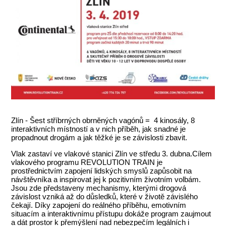
Zlín - Šest stříbrných obrněných vagónů = 4 kinosály, 8
interaktivních místností a v nich příběh, jak snadné je
propadnout drogám a jak těžké je se závislosti zbavit.
Vlak zastaví ve vlakové stanici Zlín ve středu 3. dubna.Cílem
vlakového programu REVOLUTION TRAIN je
prostřednictvím zapojení lidských smyslů zapůsobit na
návštěvníka a inspirovat jej k pozitivním životním volbám.
Jsou zde představeny mechanismy, kterými drogová
závislost vzniká až do důsledků, které v životě závislého
čekají. Díky zapojení do reálného příběhu, emotivním
situacím a interaktivnímu přístupu dokáže program zaujmout
a dát prostor k přemýšlení nad nebezpečím legálních i