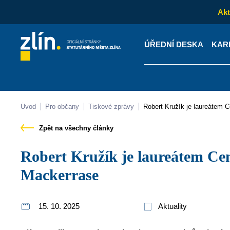
Akt
ÚŘEDNÍ DESKA
KAR
Kontakty
Úřední desk
Úvod
Pro občany
Tiskové zprávy
Robert Kružík je laureátem
Zpět na všechny články
Robert Kružík je laureátem Ceny sira Charlese
Mackerrase
15. 10. 2025
Aktuality