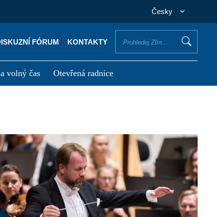
Česky
DISKUZNÍ FÓRUM
KONTAKTY
 a volný čas
Otevřená radnice
otřebuji vyřídit
Potřebuji zaplatit