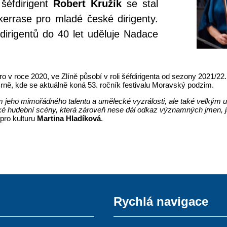
 šéfdirigent
Robert Kružík
se stal
errase pro mladé české dirigenty.
dirigentů do 40 let uděluje Nadace
aro v roce 2020, ve Zlíně působí v roli šéfdirigenta od sezony 2021/2
Brně, kde se aktuálně koná 53. ročník festivalu Moravský podzim.
em jeho mimořádného talentu a umělecké vyzrálosti, ale také velkým 
ké hudební scény, která zároveň nese dál odkaz významných jmen, ja
pro kulturu
Martina Hladíková
.
Rychlá navigace