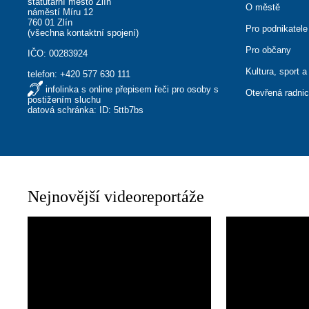
statutární město Zlín
O městě
náměstí Míru 12
760 01 Zlín
Pro podnikatele
(
všechna kontaktní spojení
)
Pro občany
IČO: 00283924
Kultura, sport a
telefon:
+420 577 630 111
infolinka s online přepisem řeči pro osoby s
Otevřená radni
postižením sluchu
datová schránka: ID: 5ttb7bs
Nejnovější videoreportáže