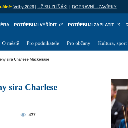
uálně:
Volby 2026
|
UŽ SU ZLÍŇÁK!
|
DOPRAVNÍ UZAVÍRKY
IÉRA
POTŘEBUJI VYŘÍDIT
POTŘEBUJI ZAPLATIT
O městě
Pro podnikatele
Pro občany
Kultura, sport
a
Kariéra
P
 Ceny sira Charlese Mackerrase
437