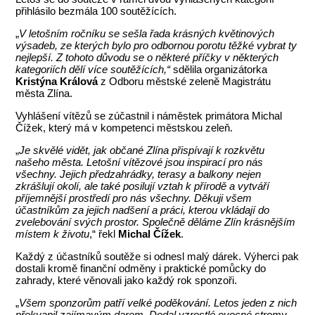
přihlásilo bezmála 100 soutěžících.
„
V letošním ročníku se sešla řada krásných květinových
výsadeb, ze kterých bylo pro odbornou porotu těžké vybrat ty
nejlepší. Z tohoto důvodu se o některé příčky v některých
kategoriích dělí více soutěžících,“
sdělila organizátorka
Kristýna Králová
z Odboru městské zeleně Magistrátu
města Zlína.
Vyhlášení vítězů se zúčastnil i náměstek primátora Michal
Čížek, který má v kompetenci městskou zeleň.
„
Je skvělé vidět, jak občané Zlína přispívají k rozkvětu
našeho města. Letošní vítězové jsou inspirací pro nás
všechny. Jejich předzahrádky, terasy a balkony nejen
zkrášlují okolí, ale také posilují vztah k přírodě a vytváří
příjemnější prostředí pro nás všechny. Děkuji všem
účastníkům za jejich nadšení a práci, kterou vkládají do
zvelebování svých prostor. Společně děláme Zlín krásnějším
místem k životu
,“ řekl
Michal Čížek
.
Každý z účastníků soutěže si odnesl malý dárek. Výherci pak
dostali kromě finanční odměny i praktické pomůcky do
zahrady, které věnovali jako každý rok sponzoři.
„
Všem sponzorům patří velké poděkování. Letos jeden z nich
překvapil zajímavým darem. Dodal vzrostlé ovocné stromy,