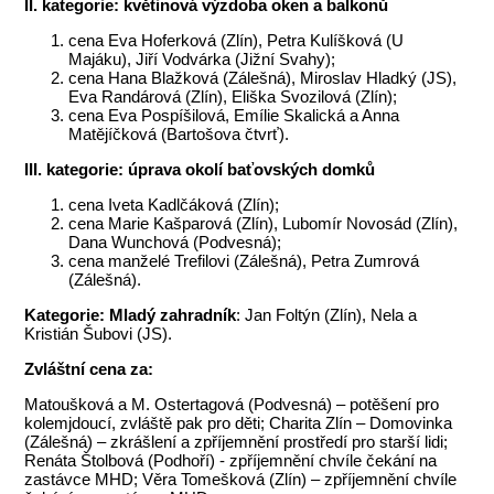
II. kategorie: květinová výzdoba oken a balkonů
cena Eva Hoferková (Zlín), Petra Kulíšková (U
Majáku), Jiří Vodvárka (Jižní Svahy);
cena Hana Blažková (Zálešná), Miroslav Hladký (JS),
Eva Randárová (Zlín), Eliška Svozilová (Zlín);
cena Eva Pospíšilová, Emílie Skalická a Anna
Matějíčková (Bartošova čtvrť).
III. kategorie: úprava okolí baťovských domků
cena Iveta Kadlčáková (Zlín);
cena Marie Kašparová (Zlín), Lubomír Novosád (Zlín),
Dana Wunchová (Podvesná);
cena manželé Trefilovi (Zálešná), Petra Zumrová
(Zálešná).
Kategorie: Mladý zahradník
: Jan Foltýn (Zlín), Nela a
Kristián Šubovi (JS).
Zvláštní cena za:
Matoušková a M. Ostertagová (Podvesná) – potěšení pro
kolemjdoucí, zvláště pak pro děti; Charita Zlín – Domovinka
(Zálešná) – zkrášlení a zpříjemnění prostředí pro starší lidi;
Renáta Štolbová (Podhoří) - zpříjemnění chvíle čekání na
zastávce MHD; Věra Tomešková (Zlín) – zpříjemnění chvíle