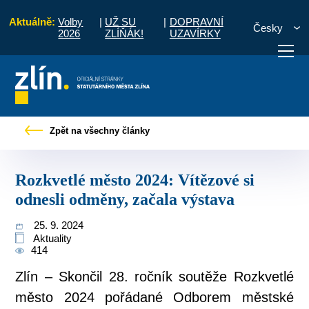
Aktuálně:
Volby
|
UŽ SU
|
DOPRAVNÍ
Česky
2026
ZLÍŇÁK!
UZAVÍRKY
Rozkvetlé město 2024: Vítězové si odnesli odměny, začala výstava
Zpět na všechny články
otřebuji vyřídit
Potřebuji zaplatit
Diskuzní fór
Rozkvetlé město 2024: Vítězové si
odnesli odměny, začala výstava
25. 9. 2024
Aktuality
414
Zlín – Skončil 28. ročník soutěže Rozkvetlé
město 2024 pořádané Odborem městské