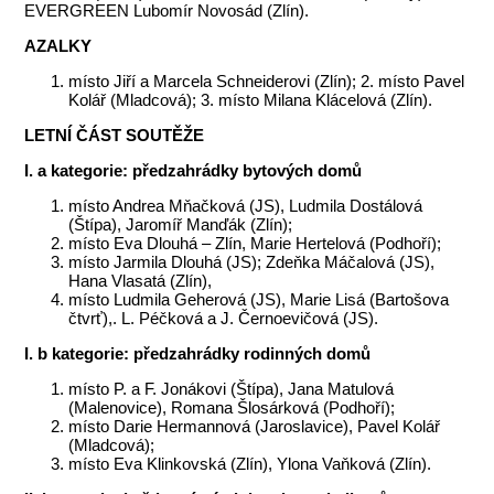
EVERGREEN Lubomír Novosád (Zlín).
AZALKY
místo Jiří a Marcela Schneiderovi (Zlín); 2. místo Pavel
Kolář (Mladcová); 3. místo Milana Klácelová (Zlín).
LETNÍ ČÁST SOUTĚŽE
I. a kategorie: předzahrádky bytových domů
místo Andrea Mňačková (JS), Ludmila Dostálová
(Štípa), Jaromíř Manďák (Zlín);
místo Eva Dlouhá – Zlín, Marie Hertelová (Podhoří);
místo Jarmila Dlouhá (JS); Zdeňka Máčalová (JS),
Hana Vlasatá (Zlín),
místo Ludmila Geherová (JS), Marie Lisá (Bartošova
čtvrť),. L. Péčková a J. Černoevičová (JS).
I. b kategorie: předzahrádky rodinných domů
místo P. a F. Jonákovi (Štípa), Jana Matulová
(Malenovice), Romana Šlosárková (Podhoří);
místo Darie Hermannová (Jaroslavice), Pavel Kolář
(Mladcová);
místo Eva Klinkovská (Zlín), Ylona Vaňková (Zlín).