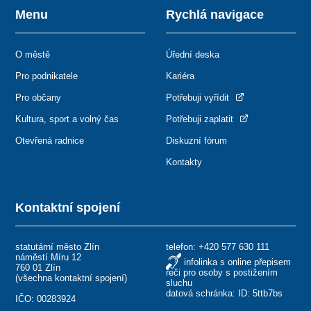
Menu
Rychlá navigace
O městě
Úřední deska
Pro podnikatele
Kariéra
Pro občany
Potřebuji vyřídit
Kultura, sport a volný čas
Potřebuji zaplatit
Otevřená radnice
Diskuzní fórum
Kontakty
Kontaktní spojení
statutární město Zlín
telefon:
+420 577 630 111
náměstí Míru 12
infolinka s online přepisem
760 01 Zlín
řeči pro osoby s postižením
(
všechna kontaktní spojení
)
sluchu
datová schránka: ID: 5ttb7bs
IČO: 00283924