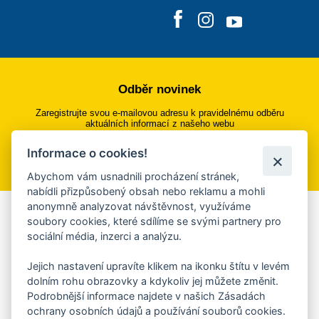
Odběr novinek
Zaregistrujte svou e-mailovou adresu k pravidelnému odběru
aktuálních informací z našeho webu
Informace o cookies!
Přihlásit se k odběru
Abychom vám usnadnili procházení stránek,
nabídli přizpůsobený obsah nebo reklamu a mohli
anonymně analyzovat návštěvnost, využíváme
Aplikace Mobilní rozhlas
soubory cookies, které sdílíme se svými partnery pro
sociální média, inzerci a analýzu.
Chcete dostávat do svého mobilu či mailu upozornění na
blížící se nebezpečí, odstávky, poruchy a výpadky energií,
Jejich nastavení upravíte klikem na ikonku štítu v levém
ankety, pozvánky na kulturní a sportovní akce?
dolním rohu obrazovky a kdykoliv jej můžete změnit.
Více informací o aplikaci
Podrobnější informace najdete v našich Zásadách
ochrany osobních údajů a používání souborů cookies.