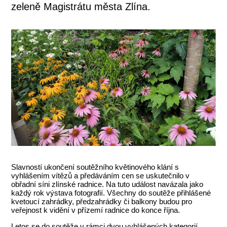
zeleně Magistrátu města Zlína.
Slavností ukončení soutěžního květinového klání s
vyhlášením vítězů a předáváním cen se uskutečnilo v
obřadní síni zlínské radnice. Na tuto událost navázala jako
každý rok výstava fotografií. Všechny do soutěže přihlášené
kvetoucí zahrádky, předzahrádky či balkony budou pro
veřejnost k vidění v přízemí radnice do konce října.
Letos se do soutěže v rámci dvou vyhlášených kategorií