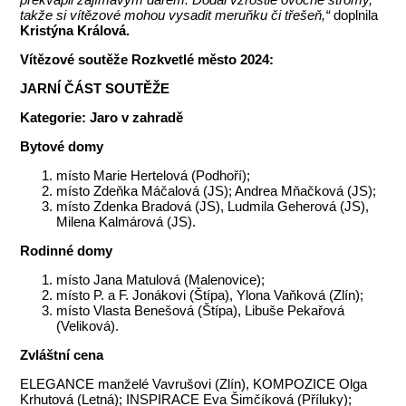
takže si vítězové mohou vysadit meruňku či třešeň,“
doplnila
Kristýna Králová.
Vítězové soutěže Rozkvetlé město 2024:
JARNÍ ČÁST SOUTĚŽE
Kategorie: Jaro v zahradě
Bytové domy
místo Marie Hertelová (Podhoří);
místo Zdeňka Máčalová (JS); Andrea Mňačková (JS);
místo Zdenka Bradová (JS), Ludmila Geherová (JS),
Milena Kalmárová (JS).
Rodinné domy
místo Jana Matulová (Malenovice);
místo P. a F. Jonákovi (Štípa), Ylona Vaňková (Zlín);
místo Vlasta Benešová (Štípa), Libuše Pekařová
(Veliková).
Zvláštní cena
ELEGANCE manželé Vavrušovi (Zlín), KOMPOZICE Olga
Krhutová (Letná); INSPIRACE Eva Šimčíková (Příluky);