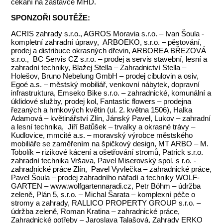
čekání na zastávce MHD.
SPONZOŘI SOUTĚŽE:
ACRIS zahrady s.r.o., AGROS Moravia s.r.o. – Ivan Šoula -
kompletní zahradní úpravy, ARBOEKO, s.r.o. – pěstování,
prodej a distribuce okrasných dřevin, ARBOREA BŘEZOVÁ
s.r.o., BC Servis CZ s.r.o. – prodej a servis stavební, lesní a
zahradní techniky, Blažej Stella – Zahradnictví Stella –
Holešov, Bruno Nebelung GmbH – prodej cibulovin a osiv,
Egoé a.s. – městský mobiliář, venkovní nábytek, dopravní
infrastruktura, Emseko Bike s.r.o. – zahradnické, komunální a
úklidové služby, prodej kol, Fantastic flowers – prodejna
řezaných a hrnkových květin (ul. 2. května 1506), Halka
Adamová – květinářství Zlín, Jánský Pavel, Lukov – zahradní
a lesní technika, Jiří Batůšek – trvalky a okrasné trávy –
Kudlovice, mmcité a.s. – moravský výrobce městského
mobiliáře se zaměřením na špičkový design, MT ARBO – M.
Tobolík – rizikové kácení a ošetřování stromů, Patrick s.r.o.
zahradní technika Vršava, Pavel Miserovský spol. s r.o. -
zahradnické práce Zlín, Pavel Vyvlečka – zahradnické práce,
Pavel Šoula – prodej zahradního nářadí a techniky WOLF-
GARTEN – www.wolfgartennaradi.cz, Petr Böhm – údržba
zeleně, Plán 5, s.r.o. – Michal Šarata – komplexní péče o
stromy a zahrady, RALLICO PROPERTY GROUP s.r.o. –
údržba zeleně, Roman Kratina – zahradnické práce,
Zahradnické potřeby – Jaroslava Talašová, Zahrady ERKO