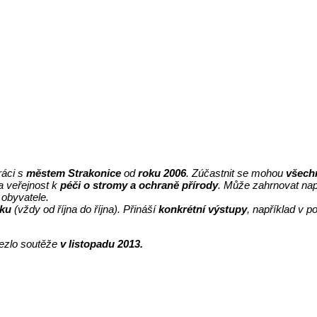
ráci s
městem Strakonice
od
roku 2006
. Zúčastnit se mohou
všech
a veřejnost k
péči o stromy a ochraně přírody
. Může zahrnovat nap
 obyvatele.
oku
(vždy od října do října). Přináší
konkrétní výstupy
, například v 
žezlo soutěže
v listopadu 2013
.