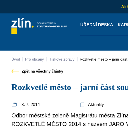
Akt
ÚŘEDNÍ DESKA
KAR
Kontakty
Úřední desk
Úvod
Pro občany
Tiskové zprávy
Rozkvetlé město – jarní čás
Zpět na všechny články
Rozkvetlé město – jarní část so
3. 7. 2014
Aktuality
Odbor městské zeleně Magistrátu města Zlína 
ROZKVETLÉ MĚSTO 2014 s názvem JARO 