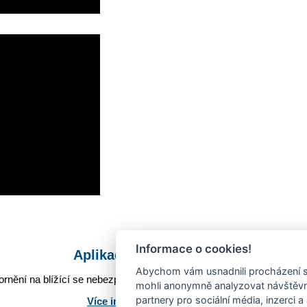
Informace o cookies!
Aplikace Mobilní rozhlas
Abychom vám usnadnili procházení s
rnění na blížící se nebezpečí, odstávky, poruchy a výpadky energií,
mohli anonymně analyzovat návštěvno
partnery pro sociální média, inzerci a
Více informací o aplikaci