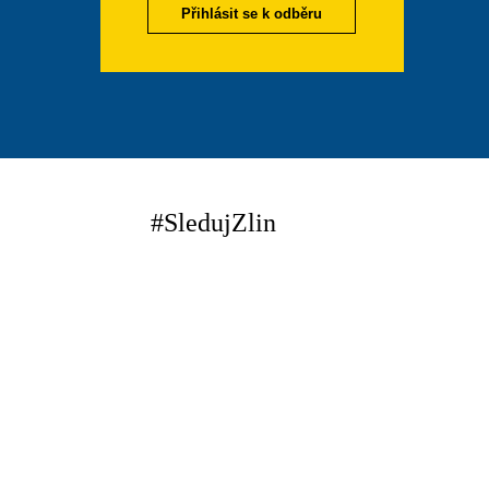
Přihlásit se k odběru
#SledujZlin