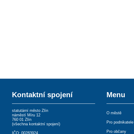
Kontaktní spojení
Menu
statutární město Zlín
O městě
náměstí Míru 12
760 01 Zlín
Pro podnikatele
(
všechna kontaktní spojení
)
Pro občany
IČO: 00283924