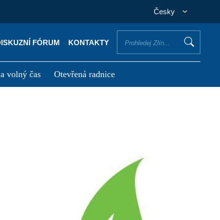
Česky
DISKUZNÍ FÓRUM
KONTAKTY
 a volný čas
Otevřená radnice
otřebuji vyřídit
Potřebuji zaplatit