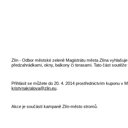
Zlín - Odbor městské zeleně Magistrátu města Zlína vyhla
předzahrádkami, okny, balkony či terasami. Tato část soutěže 
Přihlásit se můžete do 20. 4. 2014 prostřednictvím kuponu v 
kristynakralova@zlin.eu
.
Akce je součástí kampaně Zlín-město stromů.