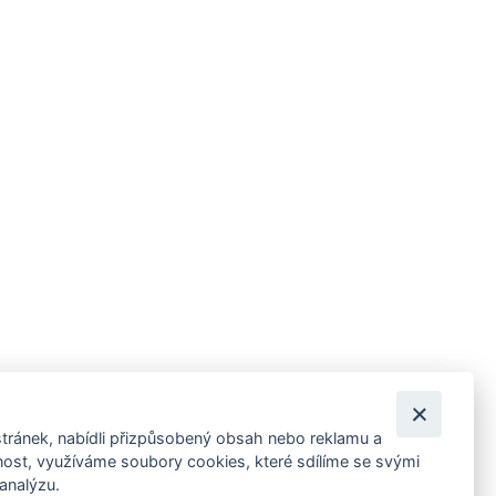
tránek, nabídli přizpůsobený obsah nebo reklamu a
 ankety, pozvánky na kulturní a sportovní akce?
st, využíváme soubory cookies, které sdílíme se svými
 analýzu.