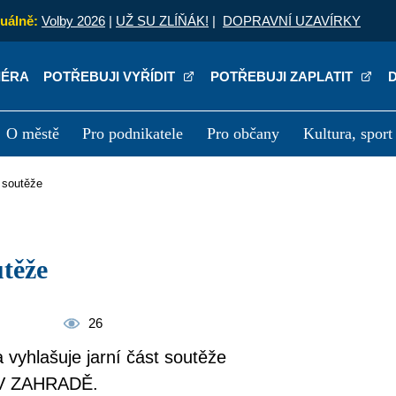
uálně:
Volby 2026
|
UŽ SU ZLÍŇÁK!
|
DOPRAVNÍ UZAVÍRKY
IÉRA
POTŘEBUJI VYŘÍDIT
POTŘEBUJI ZAPLATIT
O městě
Pro podnikatele
Pro občany
Kultura, sport
a
Kariéra
P
t soutěže
utěže
26
vyhlašuje jarní část soutěže
V ZAHRADĚ.