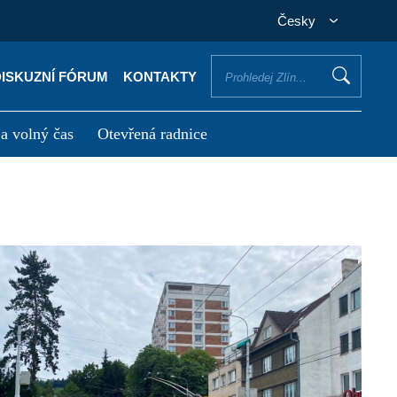
Česky
DISKUZNÍ FÓRUM
KONTAKTY
 a volný čas
Otevřená radnice
otřebuji vyřídit
Potřebuji zaplatit