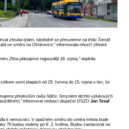
u trvat zhruba týden, následně se přesuneme na třídu Tomáš
sátá ve směru na Otrokovice,“
informovala mluvčí zlínské
tru Zlína plánujeme nejpozději 18. srpna,“
doplnila
elkem osmi etapách od 29. června do 15. srpna s tím, že
ormujeme především naše řidiče. Smyslem těchto výlukových
zpožděními,“
informoval vedoucí dispečer DSZO
Jan Tesař
.
vadla k nemocnici. V opačném směru do centra města bude
inky 70 budou vedeny po tř. 2. května. Budou zastavovat na