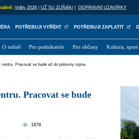
uálně:
Volby 2026
|
UŽ SU ZLÍŇÁK!
|
DOPRAVNÍ UZAVÍRKY
IÉRA
POTŘEBUJI VYŘÍDIT
POTŘEBUJI ZAPLATIT
O městě
Pro podnikatele
Pro občany
Kultura, sport
a
Kariéra
P
v centru. Pracovat se bude až do poloviny srpna
1878