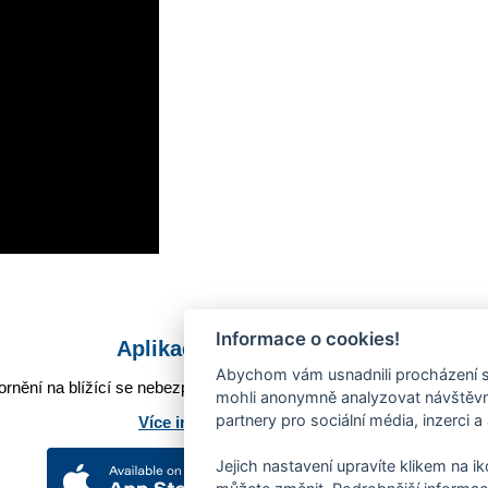
Informace o cookies!
Aplikace Mobilní rozhlas
Abychom vám usnadnili procházení s
rnění na blížící se nebezpečí, odstávky, poruchy a výpadky energií,
mohli anonymně analyzovat návštěvno
partnery pro sociální média, inzerci a
Více informací o aplikaci
Jejich nastavení upravíte klikem na i