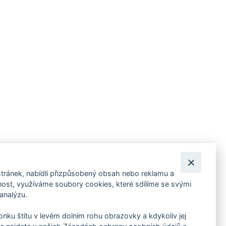
tránek, nabídli přizpůsobený obsah nebo reklamu a
 ankety, pozvánky na kulturní a sportovní akce?
st, využíváme soubory cookies, které sdílíme se svými
 analýzu.
konku štítu v levém dolním rohu obrazovky a kdykoliv jej