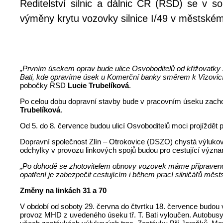
Ředitelství silnic a dálnic ČR (ŘSD) se v s
výměny krytu vozovky silnice I/49 v městském
„Prvním úsekem oprav bude ulice Osvoboditelů od křižovatky s
Bati, kde opravíme úsek u Komerční banky směrem k Vizovicím 
pobočky ŘSD
Lucie Trubelíková
.
Po celou dobu dopravní stavby bude v pracovním úseku zach
Trubelíková
.
Od 5. do 8. července budou ulicí Osvoboditelů moci projíždě
Dopravní společnost Zlín – Otrokovice (DSZO) chystá výluko
odchylky v provozu linkových spojů budou pro cestující význ
„Po dohodě se zhotovitelem obnovy vozovek máme připraveno n
opatření je zabezpečit cestujícím i během prací silničářů m
Změny na linkách 31 a 70
V období od soboty 29. června do čtvrtku 18. července budou
provoz MHD z uvedeného úseku tř. T. Bati vyloučen. Autobusy l