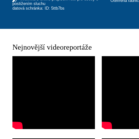
Otevřená radni
postižením sluchu
datová schránka: ID: 5ttb7bs
Nejnovější videoreportáže