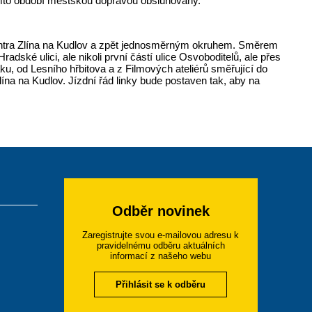
mto období městskou dopravou obsluhovány.
 centra Zlína na Kudlov a zpět jednosměrným okruhem. Směrem
dské ulici, ale nikoli první částí ulice Osvoboditelů, ale přes
u, od Lesního hřbitova a z Filmových ateliérů směřující do
lína na Kudlov. Jízdní řád linky bude postaven tak, aby na
Odběr novinek
Zaregistrujte svou e-mailovou adresu k
pravidelnému odběru aktuálních
informací z našeho webu
Přihlásit se k odběru