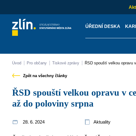
Akt
ÚŘEDNÍ DESKA
KAR
Kontakty
Úřední desk
Úvod
Pro občany
Tiskové zprávy
ŘSD spouští velkou opravu 
Zpět na všechny články
ŘSD spouští velkou opravu v centru. Pracovat se bude
až do poloviny srpna
28. 6. 2024
Aktuality