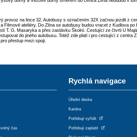
orýsovy domy a Věžové domy směrem do centra Zlína nebudou v to
kový provoz na lince 32. Autobusy s označením 32X začnou jezdit z
a Filmové ateliéry. Do Zlína se autobusy budou vracet z Kudlova po Hra
 T. G. Masaryka a přes zastávku Školní. Cestující ze čtvrti U Maják
povat do jiného autobusu. Totéž zde platí i pro cestující z centra Z
ro přestup mezi spoji.
Rychlá navigace
Úřední deska
Kariéra
Potřebuji vyřídit
 volný čas
Potřebuji zaplatit