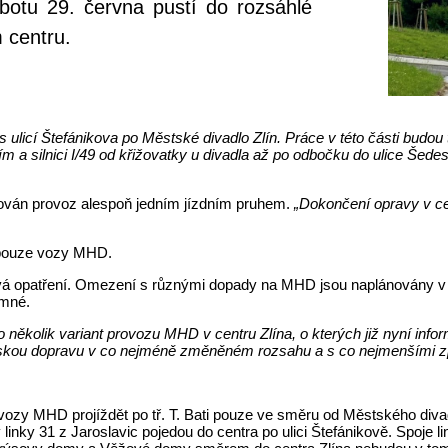
obotu 29. června pustí do rozsáhlé
 centru.
 ulicí Štefánikova po Městské divadlo Zlín. Práce v této části budo
a silnici I/49 od křižovatky u divadla až po odbočku do ulice Šede
ován provoz alespoň jedním jízdním pruhem.
„Dokončení opravy v cen
t pouze vozy MHD.
vá opatření. Omezení s různými dopady na MHD jsou naplánovány v c
amné.
ěkolik variant provozu MHD v centru Zlína, o kterých již nyní inf
ěstskou dopravu v co nejméně změněném rozsahu a s co nejmenšími 
 vozy MHD projíždět po tř. T. Bati pouze ve směru od Městského di
inky 31 z Jaroslavic pojedou do centra po ulici Štefánikově. Spoje l