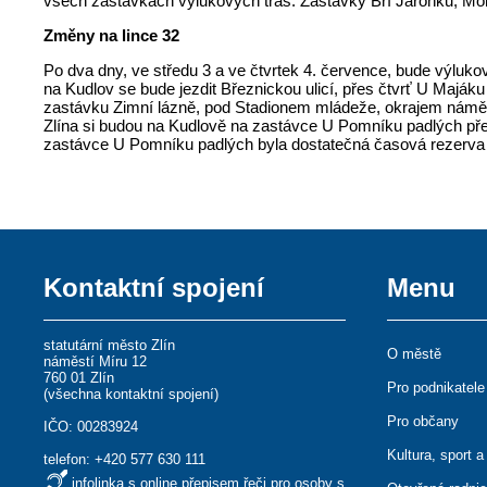
všech zastávkách výlukových tras. Zastávky Bří Jaroňků, M
Změny na lince 32
Po dva dny, ve středu 3 a ve čtvrtek 4. července, bude výlu
na Kudlov se bude jezdit Březnickou ulicí, přes čtvrť U Majáku 
zastávku Zimní lázně, pod Stadionem mládeže, okrajem náměstí
Zlína si budou na Kudlově na zastávce U Pomníku padlých přestu
zastávce U Pomníku padlých byla dostatečná časová rezerva p
Kontaktní spojení
Menu
statutární město Zlín
O městě
náměstí Míru 12
760 01 Zlín
Pro podnikatele
(
všechna kontaktní spojení
)
Pro občany
IČO: 00283924
Kultura, sport a
telefon:
+420 577 630 111
infolinka s online přepisem řeči pro osoby s