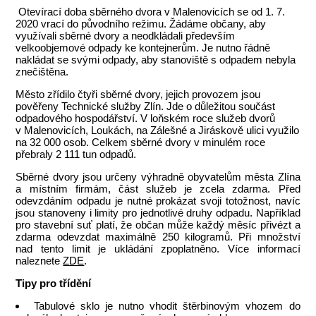
Otevírací doba sběrného dvora v Malenovicích se od 1. 7.
2020 vrací do původního režimu. Žádáme občany, aby
využívali sběrné dvory a neodkládali především
velkoobjemové odpady ke kontejnerům. Je nutno řádně
nakládat se svými odpady, aby stanoviště s odpadem nebyla
znečištěna.
Město zřídilo čtyři sběrné dvory, jejich provozem jsou
pověřeny Technické služby Zlín. Jde o důležitou součást
odpadového hospodářství. V loňském roce služeb dvorů
v Malenovicích, Loukách, na Zálešné a Jiráskově ulici využilo
na 32 000 osob. Celkem sběrné dvory v minulém roce
přebraly 2 111 tun odpadů.
Sběrné dvory jsou určeny výhradně obyvatelům města Zlína
a místním firmám, část služeb je zcela zdarma. Před
odevzdáním odpadu je nutné prokázat svoji totožnost, navíc
jsou stanoveny i limity pro jednotlivé druhy odpadu. Například
pro stavební suť platí, že občan může každý měsíc přivézt a
zdarma odevzdat maximálně 250 kilogramů. Při množství
nad tento limit je ukládání zpoplatněno. Více informací
naleznete
ZDE
.
Tipy pro třídění
Tabulové sklo je nutno vhodit štěrbinovým vhozem do