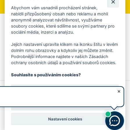
Abychom vám usnadnili procházení stránek,
nabídli přizpůsobený obsah nebo reklamu a mohli
anonymně analyzovat návštěvnost, využíváme
Aplikace Mobilní rozhlas
soubory cookies, které sdílíme se svými partnery pro
sociální média, inzerci a analýzu.
Chcete dostávat do svého mobilu či mailu upozornění na
blížící se nebezpečí, odstávky, poruchy a výpadky energií,
Jejich nastavení upravíte klikem na ikonku štítu v levém
ankety, pozvánky na kulturní a sportovní akce?
dolním rohu obrazovky a kdykoliv jej můžete změnit.
Více informací o aplikaci
Podrobnější informace najdete v našich Zásadách
ochrany osobních údajů a používání souborů cookies.
Souhlasíte s používáním cookies?
© 2026 Magistrát města Zlína
Prohlášení o používání cookies
Ano, souhlasím
všechna práva vyhrazena
Ochrana osobních údajů
Prohlášení o přístupnosti
Podněty k webovým stránkám
Kontakt:
webmaster@zlin.eu
Nesouhlasím
Nastavení cookies