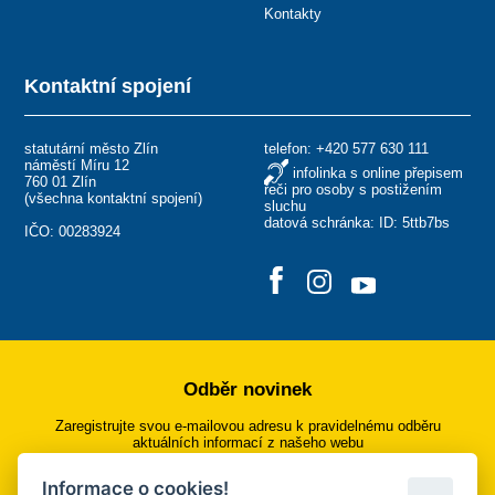
Kontakty
Kontaktní spojení
statutární město Zlín
telefon:
+420 577 630 111
náměstí Míru 12
infolinka s online přepisem
760 01 Zlín
řeči pro osoby s postižením
(
všechna kontaktní spojení
)
sluchu
datová schránka: ID: 5ttb7bs
IČO: 00283924
Odběr novinek
Zaregistrujte svou e-mailovou adresu k pravidelnému odběru
aktuálních informací z našeho webu
Informace o cookies!
Přihlásit se k odběru