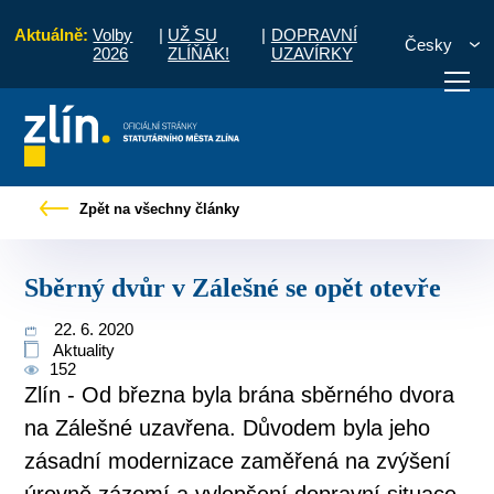
Aktuálně:
Volby
|
UŽ SU
|
DOPRAVNÍ
Česky
2026
ZLÍŇÁK!
UZAVÍRKY
Pro občany
Tiskové zprávy
Sběrný dvůr v Zálešné se opět otevře
Zpět na všechny články
otřebuji vyřídit
Potřebuji zaplatit
Diskuzní fór
Sběrný dvůr v Zálešné se opět otevře
22. 6. 2020
Aktuality
152
Zlín - Od března byla brána sběrného dvora
na Zálešné uzavřena. Důvodem byla jeho
zásadní modernizace zaměřená na zvýšení
úrovně zázemí a vylepšení dopravní situace.