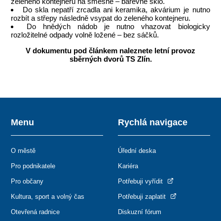
zeleného kontejneru na směsné – barevné sklo.
Do skla nepatří zrcadla ani keramika, akvárium je nutno
rozbít a střepy následně vsypat do zeleného kontejneru.
Do hnědých nádob je nutno vhazovat biologicky
rozložitelné odpady volně ložené – bez sáčků.
V dokumentu pod článkem naleznete letní provoz
sběrných dvorů TS Zlín.
Menu
Rychlá navigace
O městě
Úřední deska
Pro podnikatele
Kariéra
Pro občany
Potřebuji vyřídit
Kultura, sport a volný čas
Potřebuji zaplatit
Otevřená radnice
Diskuzní fórum