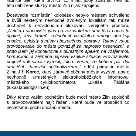
radnice platí lidem prvních 15 minut jízdy zdarma, není do
této nabízené služby město Zlín nijak zapojeno.
Dosavadní rozmístění koloběžek nebylo městem schváleno
a kvůli některým nevhodně zvoleným lokalitám tak může
docházet k nežádoucímu blokování veřejného prostoru.
„Některá stanoviště jsou provozovatelem umístěna naprosto
špatně, kdy kromě způsobení vizuálního smogu ohrožují
chodce, cyklisty a místy i bezpečnost dopravy. Takový vstup
provozovatele do města považuji za naprosto neseriózní, a
proto jsem jej kontaktoval s důrazným apelem na vzájemnou
komunikaci a zejména nápravu vzniklé situace. Provozovatel
projevil vůli situaci vyřešit, takže věřím, že během pár dní
umístění stanovišť optimalizujeme,
“ sdělil primátor města
Zlína
Jiří Korec
, který zároveň občany města vyzývá, aby o
nevhodně umístěných elektrokoloběžkách informovali
městského cyklokoordinátora Lukáše Fabiána
(lukasfabian@zlin.eu).
Díky těmto vašim podnětům bude moci město Zlín společně
s provozovatelem najít řešení, které bude ve prospěch co
největšímu počtu občanů města.