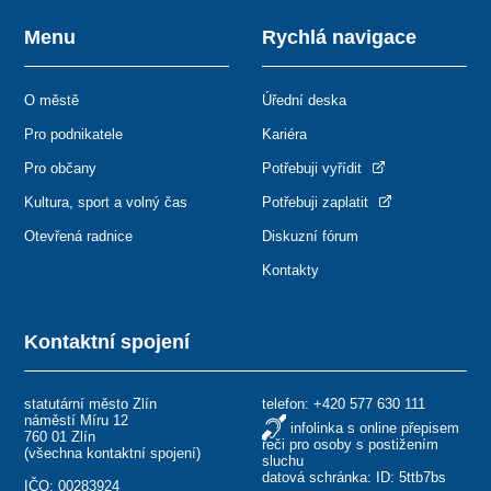
Menu
Rychlá navigace
O městě
Úřední deska
Pro podnikatele
Kariéra
Pro občany
Potřebuji vyřídit
Kultura, sport a volný čas
Potřebuji zaplatit
Otevřená radnice
Diskuzní fórum
Kontakty
Kontaktní spojení
statutární město Zlín
telefon:
+420 577 630 111
náměstí Míru 12
infolinka s online přepisem
760 01 Zlín
řeči pro osoby s postižením
(
všechna kontaktní spojení
)
sluchu
datová schránka: ID: 5ttb7bs
IČO: 00283924