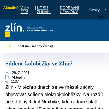
Aktuálně:
Volby
|
UŽ SU
|
DOPRAVNÍ
Česky
2026
ZLÍŇÁK!
UZAVÍRKY
Úvod
Pro občany
Tiskové zprávy
Sdílené koloběžky ve Zlíně
Zpět na všechny články
otřebuji vyřídit
Potřebuji zaplatit
Diskuzní fór
Sdílené koloběžky ve Zlíně
29. 7. 2021
Aktuality
1137
Zlín - V těchto dnech se ve městě začaly
objevovat sdílené elektrokoloběžky. Na rozdíl
od sdílených kol Nexbike, kde radnice platí
lidem prvních 15 minut jízdy zdarma, není do