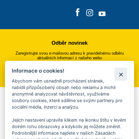
Odběr novinek
Zaregistrujte svou e-mailovou adresu k pravidelnému odběru
aktuálních informací z našeho webu
Informace o cookies!
Přihlásit se k odběru
Abychom vám usnadnili procházení stránek,
nabídli přizpůsobený obsah nebo reklamu a mohli
anonymně analyzovat návštěvnost, využíváme
Aplikace Mobilní rozhlas
soubory cookies, které sdílíme se svými partnery pro
sociální média, inzerci a analýzu.
Chcete dostávat do svého mobilu či mailu upozornění na
blížící se nebezpečí, odstávky, poruchy a výpadky energií,
Jejich nastavení upravíte klikem na ikonku štítu v levém
ankety, pozvánky na kulturní a sportovní akce?
dolním rohu obrazovky a kdykoliv jej můžete změnit.
Více informací o aplikaci
Podrobnější informace najdete v našich Zásadách