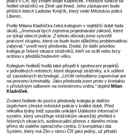
policií v ČR, byl zvolen Milan Kladníček. Prestižní funkce se
ředitel strážníků ve Zlíně ujal ihned. Jeho zástupcem bude
příštích letech Ladislav Krejčík, který vede Městskou policii
Liberec.
Podle Milana Kladníčka čeká kolegium v nejbližší době řada
úkolů.
„Jmenoval bych zejména projednávání zákonů, které
se týkají obecní policie. Z tohoto důvodu jsme vytvořili
pracovní skupinu, která se bude touto důležitou problematikou
zabývat,“
uvedl nový předseda. Dodal, že další prioritou
kolegia je řešení situace strážníků, kteří se ocitli nebo brzy
ocitnou v předdůchodovém věku.
Kolegium ředitelů hodlá také přispět k sjednocení projektů
v jednotlivých městech, které disponují strážníky, a k sdílení
už zavedených technologií.
„Určitě nehodláme zapomínat ani
na prevenci kriminality. Jako předseda jsem proto v kontaktu
s příslušným odborem na ministerstvu vnitra,“
doplnil
Milan
Kladníček
.
Zvolení ředitele do pozice předsedy kolegia je dalším
úspěchem zlínské městské policie v krátké době. Před
několika týdny totiž spustila unikátní Událostní informační
systém, který umožňuje strážníkům okamžitý přehled o
řešených situacích, audiovizuální přenos z daného místa
přímo do stálého operačního centra, či kompletaci dat.
Systém, který má Zlín v rámci ČR jako jediný, už přináší