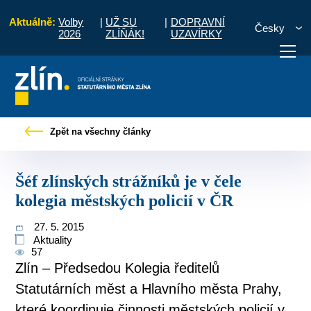
Aktuálně:
Volby
|
UŽ SU
|
DOPRAVNÍ
Česky
2026
ZLÍŇÁK!
UZAVÍRKY
rávy
Šéf zlínských strážníků je v čele kolegia městských policií v ČR
Zpět na všechny články
otřebuji vyřídit
Potřebuji zaplatit
Diskuzní fór
Šéf zlínských strážníků je v čele
kolegia městských policií v ČR
27. 5. 2015
Aktuality
57
Zlín – Předsedou Kolegia ředitelů
Statutárních měst a Hlavního města Prahy,
které koordinuje činnosti městských policií v