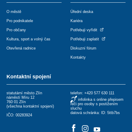
O městě
Úřední deska
Pro podnikatele
Kariéra
Pro občany
Potřebuji vyřídit
Kultura, sport a volný čas
Potřebuji zaplatit
Otevřená radnice
Diskuzní fórum
Kontakty
Kontaktní spojení
statutární město Zlín
telefon:
+420 577 630 111
náměstí Míru 12
infolinka s online přepisem
760 01 Zlín
řeči pro osoby s postižením
(
všechna kontaktní spojení
)
sluchu
datová schránka: ID: 5ttb7bs
IČO: 00283924