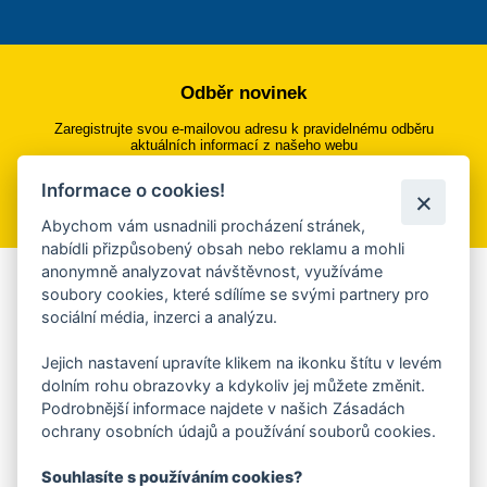
Odběr novinek
Zaregistrujte svou e-mailovou adresu k pravidelnému odběru
aktuálních informací z našeho webu
Informace o cookies!
Přihlásit se k odběru
Abychom vám usnadnili procházení stránek,
nabídli přizpůsobený obsah nebo reklamu a mohli
anonymně analyzovat návštěvnost, využíváme
Aplikace Mobilní rozhlas
soubory cookies, které sdílíme se svými partnery pro
sociální média, inzerci a analýzu.
Chcete dostávat do svého mobilu či mailu upozornění na
blížící se nebezpečí, odstávky, poruchy a výpadky energií,
Jejich nastavení upravíte klikem na ikonku štítu v levém
ankety, pozvánky na kulturní a sportovní akce?
dolním rohu obrazovky a kdykoliv jej můžete změnit.
Více informací o aplikaci
Podrobnější informace najdete v našich Zásadách
ochrany osobních údajů a používání souborů cookies.
Souhlasíte s používáním cookies?