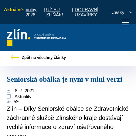
Aktuálně:
Volby
|
UŽ SU
|
DOPRAVNÍ
Česky
2026
ZLÍŇÁK!
UZAVÍRKY
Pro občany
Tiskové zprávy
Seniorská obálka je nyní v mini verzi
Zpět na všechny články
otřebuji vyřídit
Potřebuji zaplatit
Diskuzní fór
Seniorská obálka je nyní v mini verzi
8. 7. 2021
Aktuality
59
Zlín – Díky Seniorské obálce se Zdravotnické
záchranné službě Zlínského kraje dostávají
rychlé informace o zdraví ošetřovaného
seniora.