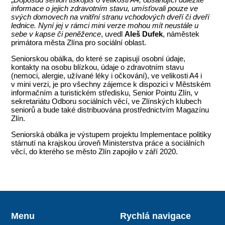
informace o jejich zdravotním stavu, umísťovali pouze ve
svých domovech na vnitřní stranu vchodových dveří či dveří
lednice. Nyní jej v rámci mini verze mohou mít neustále u
sebe v kapse či peněžence
, uvedl
Aleš Dufek
, náměstek
primátora města Zlína pro sociální oblast.
Seniorskou obálka, do které se zapisují osobní údaje,
kontakty na osobu blízkou, údaje o zdravotním stavu
(nemoci, alergie, užívané léky i očkování), ve velikosti A4 i
v mini verzi, je pro všechny zájemce k dispozici v Městském
informačním a turistickém středisku, Senior Pointu Zlín, v
sekretariátu Odboru sociálních věcí, ve Zlínských klubech
seniorů a bude také distribuována prostřednictvím Magazínu
Zlín.
Seniorská obálka je výstupem projektu Implementace politiky
stárnutí na krajskou úroveň Ministerstva práce a sociálních
věcí, do kterého se město Zlín zapojilo v září 2020.
Menu
Rychlá navigace