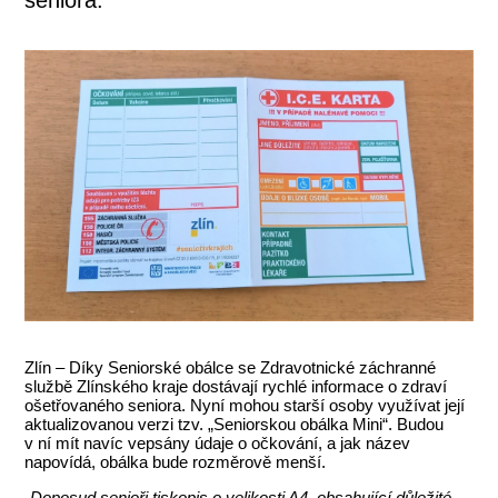
Zlín – Díky Seniorské obálce se Zdravotnické záchranné
službě Zlínského kraje dostávají rychlé informace o zdraví
ošetřovaného seniora. Nyní mohou starší osoby využívat její
aktualizovanou verzi tzv. „Seniorskou obálka Mini“. Budou
v ní mít navíc vepsány údaje o očkování, a jak název
napovídá, obálka bude rozměrově menší.
„
Doposud senioři tiskopis o velikosti A4, obsahující důležité