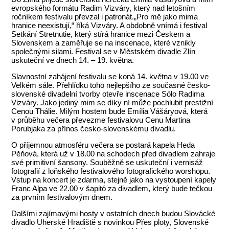
evropského formátu Radim Vizváry, který nad letošním
ročníkem festivalu převzal i patronát.„Pro mě jako mima
hranice neexistují,“ říká Vizváry. A obdobně vnímá i festival
Setkání Stretnutie, který stírá hranice mezi Českem a
Slovenskem a zaměřuje se na inscenace, které vznikly
společnými silami. Festival se v Městském divadle Zlín
uskuteční ve dnech 14. – 19. května.
Slavnostní zahájení festivalu se koná 14. května v 19.00 ve
Velkém sále. Přehlídku toho nejlepšího ze současné česko-
slovenské divadelní tvorby otevře inscenace Sólo Radima
Vizváry. Jako jediný mim se díky ní může pochlubit prestižní
Cenou Thálie. Milým hostem bude Emília Vášáryová, která
v průběhu večera převezme festivalovu Cenu Martina
Porubjaka za přínos česko-slovenskému divadlu.
O příjemnou atmosféru večera se postará kapela Heda
Pěňová, která už v 18.00 na schodech před divadlem zahraje
své primitivní šansony. Souběžně se uskuteční i vernisáž
fotografií z loňského festivalového fotografického worshopu.
Vstup na koncert je zdarma, stejně jako na vystoupení kapely
Franc Alpa ve 22.00 v šapitó za divadlem, který bude tečkou
za prvním festivalovým dnem.
Dalšími zajímavými hosty v ostatních dnech budou Slovácké
divadlo Uherské Hradiště s novinkou Přes ploty, Slovenské