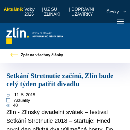
Aktuálně:
Volby
|
UŽ SU
|
DOPRAVNÍ
Česky
2026
ZLÍŇÁK!
UZAVÍRKY
é zprávy
Setkání Stretnutie začíná, Zlín bude celý týden patřit divadlu
Zpět na všechny články
otřebuji vyřídit
Potřebuji zaplatit
Diskuzní fór
Setkání Stretnutie začíná, Zlín bude
celý týden patřit divadlu
11. 5. 2018
Aktuality
40
Zlín - Zlínský divadelní svátek – festival
Setkání Stretnutie 2018 – startuje! Hned
první den přivítá dva výjimečné hosty. Do