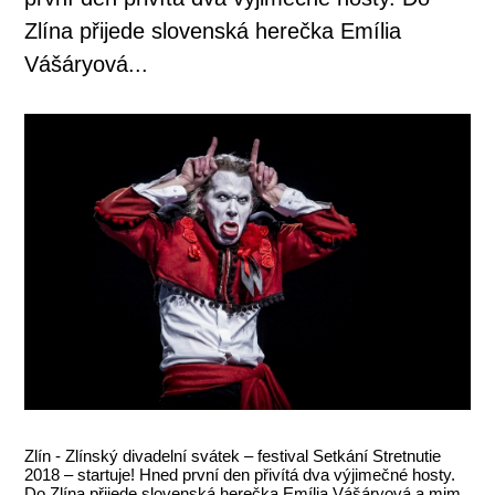
Zlína přijede slovenská herečka Emília
Vášáryová...
Zlín - Zlínský divadelní svátek – festival Setkání Stretnutie
2018 – startuje! Hned první den přivítá dva výjimečné hosty.
Do Zlína přijede slovenská herečka Emília Vášáryová a mim