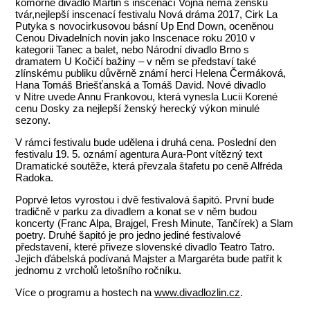
komorné divadlo Martin s inscenací Vojna nemá ženskú
tvár,nejlepší inscenací festivalu Nová dráma 2017, Cirk La
Putyka s novocirkusovou básní Up End Down, oceněnou
Cenou Divadelních novin jako Inscenace roku 2010 v
kategorii Tanec a balet, nebo Národní divadlo Brno s
dramatem U Kočičí bažiny – v něm se představí také
zlínskému publiku důvěrně známí herci Helena Čermáková,
Hana Tomáš Briešťanská a Tomáš David. Nové divadlo
v Nitre uvede Annu Frankovou, která vynesla Lucii Korené
cenu Dosky za nejlepší ženský herecký výkon minulé
sezony.
V rámci festivalu bude udělena i druhá cena. Poslední den
festivalu 19. 5. oznámí agentura Aura-Pont vítězný text
Dramatické soutěže, která převzala štafetu po ceně Alfréda
Radoka.
Poprvé letos vyrostou i dvě festivalová šapitó. První bude
tradičně v parku za divadlem a konat se v něm budou
koncerty (Franc Alpa, Brajgel, Fresh Minute, Tančírek) a Slam
poetry. Druhé šapitó je pro jedno jediné festivalové
představení, které přiveze slovenské divadlo Teatro Tatro.
Jejich ďábelská podívaná Majster a Margaréta bude patřit k
jednomu z vrcholů letošního ročníku.
Více o programu a hostech na
www.divadlozlin.cz
.