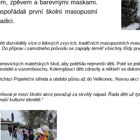
hem, zpěvem a barevnými maskami.
uspořádali první školní masopustní
adici.
ti dozvěděly více o lidových zvycích, tradičních masopustních mask
Do příprav i samotného průvodu se zapojily téměř všechny třídy prvníh
alenovických mateřských škol, aby potěšila nejmenší děti. Poté se j
tidel a vozembouchu. Kolemjdoucí děti zdravily a někteří se dokonce 
řichází Popeleční středa a období půstu až do Velikonoc. Novou akci
leňovat je mezi školní akce považuji za skvělý nápad. Řada dětí už t
naší kulturní identitě.“