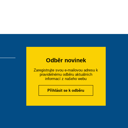
Odběr novinek
Zaregistrujte svou e-mailovou adresu k
pravidelnému odběru aktuálních
informací z našeho webu
Přihlásit se k odběru