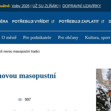
uálně:
Volby 2026
|
UŽ SU ZLÍŇÁK!
|
DOPRAVNÍ UZAVÍRKY
IÉRA
POTŘEBUJI VYŘÍDIT
POTŘEBUJI ZAPLATIT
O městě
Pro podnikatele
Pro občany
Kultura, sport
a
Kariéra
P
žili novou masopustní tradici
997