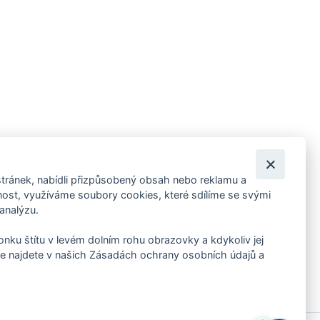
tránek, nabídli přizpůsobený obsah nebo reklamu a
 ankety, pozvánky na kulturní a sportovní akce?
st, využíváme soubory cookies, které sdílíme se svými
 analýzu.
konku štítu v levém dolním rohu obrazovky a kdykoliv jej
e najdete v našich Zásadách ochrany osobních údajů a