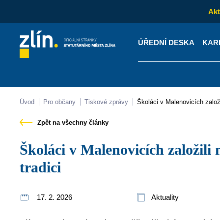
Akt
ÚŘEDNÍ DESKA
KAR
Kontakty
Úřední desk
Úvod
Pro občany
Tiskové zprávy
Školáci v Malenovicích zalo
Zpět na všechny články
Školáci v Malenovicích založili novou masopustní
tradici
17. 2. 2026
Aktuality