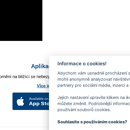
Informace o cookies!
Aplikace Mobilní rozhlas
Abychom vám usnadnili procházení s
rnění na blížící se nebezpečí, odstávky, poruchy a výpadky energií,
mohli anonymně analyzovat návštěvno
partnery pro sociální média, inzerci a
Více informací o aplikaci
Jejich nastavení upravíte klikem na i
můžete změnit. Podrobnější informac
používání souborů cookies.
Souhlasíte s používáním cookies?