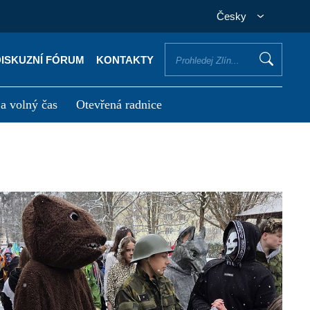
Česky
DISKUZNÍ FÓRUM
KONTAKTY
 a volný čas
Otevřená radnice
otřebuji vyřídit
Potřebuji zaplatit