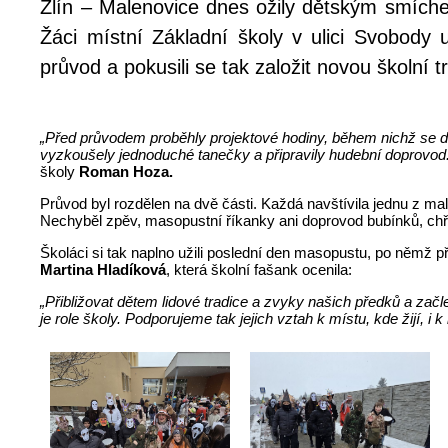
Zlín – Malenovice dnes ožily dětským smíc
Žáci místní Základní školy v ulici Svobody 
průvod a pokusili se tak založit novou školní tr
„Před průvodem proběhly projektové hodiny, během nichž se dě
vyzkoušely jednoduché tanečky a připravily hudební doprovod. 
školy
Roman Hoza.
Průvod byl rozdělen na dvě části. Každá navštívila jednu z m
Nechyběl zpěv, masopustní říkanky ani doprovod bubínků, chřes
Školáci si tak naplno užili poslední den masopustu, po němž p
Martina Hladíková
, která školní fašank ocenila:
„Přibližovat dětem lidové tradice a zvyky našich předků a zač
je role školy. Podporujeme tak jejich vztah k místu, kde žijí, i k 