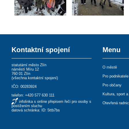
Kontaktní spojení
Menu
statutární město Zlín
O městě
náměstí Míru 12
760 01 Zlín
Pro podnikatele
(
všechna kontaktní spojení
)
Pro občany
IČO: 00283924
Kultura, sport a
telefon:
+420 577 630 111
infolinka s online přepisem řeči pro osoby s
Otevřená radni
postižením sluchu
datová schránka: ID: 5ttb7bs