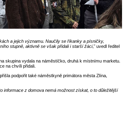
ách a jejich významu. Naučily se říkanky a písničky,
o stupně, aktivně se však přidali i starší žáci
," uvedl ředitel
edna skupina vydala na náměstíčko, druhá k místnímu marketu.
na chvíli přidali.
 přišla podpořit také náměstkyně primátora města Zlína,
yto informace z domova nemá možnost získat, o to důležitější