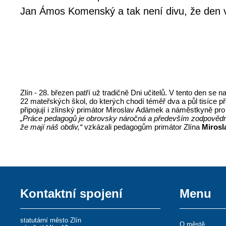
Jan Ámos Komenský a tak není divu, že den vy
Zlín - 28. březen patří už tradičně Dni učitelů. V tento den s
22 mateřských škol, do kterých chodí téměř dva a půl tisíce p
připojují i zlínský primátor Miroslav Adámek a náměstkyně pro
„Práce pedagogů je obrovsky náročná a především zodpovědná.
že mají náš obdiv,“
vzkázali pedagogům primátor Zlína
Miros
Kontaktní spojení
Menu
statutární město Zlín
O městě