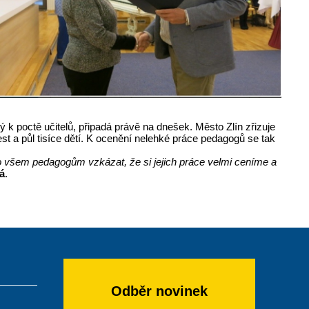
ý k poctě učitelů, připadá právě na dnešek. Město Zlín zřizuje
st a půl tisíce dětí. K ocenění nelehké práce pedagogů se tak
o všem pedagogům vzkázat, že si jejich práce velmi ceníme a
á
.
Odběr novinek