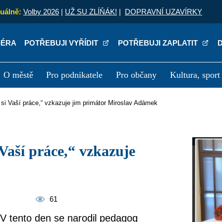
uálně:
Volby 2026
|
UŽ SU ZLÍŇÁK!
|
DOPRAVNÍ UZAVÍRKY
IÉRA
POTŘEBUJI VYŘÍDIT
POTŘEBUJI ZAPLATIT
O městě
Pro podnikatele
Pro občany
Kultura, sport
a
Kariéra
P
ím si Vaší práce,“ vzkazuje jim primátor Miroslav Adámek
61
ů. V tento den se narodil pedagog