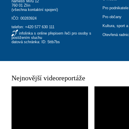
náměstí Míru 12
760 01 Zlín
Pro podnikatele
(
všechna kontaktní spojení
)
Pro občany
IČO: 00283924
Kultura, sport a
telefon:
+420 577 630 111
infolinka s online přepisem řeči pro osoby s
Otevřená radni
postižením sluchu
datová schránka: ID: 5ttb7bs
Nejnovější videoreportáže