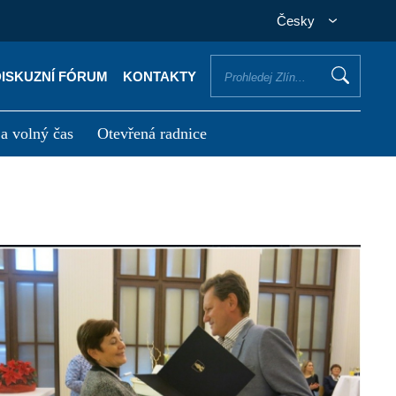
Česky
DISKUZNÍ FÓRUM
KONTAKTY
 a volný čas
Otevřená radnice
otřebuji vyřídit
Potřebuji zaplatit