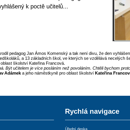
hlášený k poctě učitelů...
e narodil pedagog Jan Ámos Komenský a tak není divu, že den vyhlášen
ředškoláků, a 13 základních škol, ve kterých se vzdělává necelých še
 oblast školství Kateřina Francová.
 Být učitelem je více posláním než povoláním. Chtěli bychom prot
lav Adámek
a jeho náměstkyně pro oblast školství
Kateřina Francov
Rychlá navigace
Úřední deska