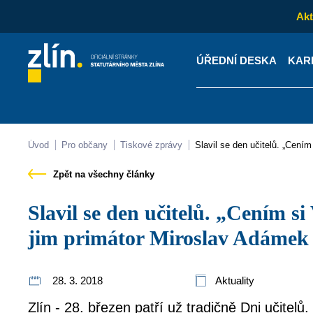
Akt
ÚŘEDNÍ DESKA
KAR
Kontakty
Úřední desk
Úvod
Pro občany
Tiskové zprávy
Slavil se den učitelů. „Cen
Zpět na všechny články
Slavil se den učitelů. „Cením si Vaší práce,“ vzkazuje
jim primátor Miroslav Adámek
28. 3. 2018
Aktuality
Zlín - 28. březen patří už tradičně Dni učitel