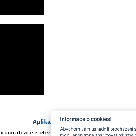
Informace o cookies!
Aplikace Mobilní rozhlas
Abychom vám usnadnili procházení s
rnění na blížící se nebezpečí, odstávky, poruchy a výpadky energií,
mohli anonymně analyzovat návštěvno