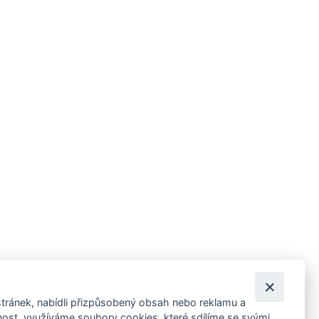
tránek, nabídli přizpůsobený obsah nebo reklamu a
 ankety, pozvánky na kulturní a sportovní akce?
st, využíváme soubory cookies, které sdílíme se svými