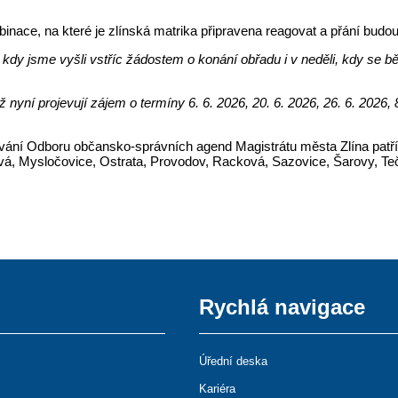
inace, na které je zlínská matrika připravena reagovat a přání budo
 kdy jsme vyšli vstříc žádostem o konání obřadu i v neděli, kdy se b
 nyní projevují zájem o termíny 6. 6. 2026, 20. 6. 2026, 26. 6. 2026, 
vání Odboru občansko-správních agend Magistrátu města Zlína patří Z
vá, Mysločovice, Ostrata, Provodov, Racková, Sazovice, Šarovy, Teč
Rychlá navigace
Úřední deska
Kariéra