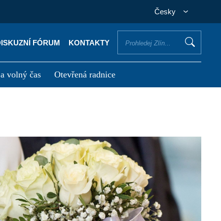
Česky
DISKUZNÍ FÓRUM
KONTAKTY
 a volný čas
Otevřená radnice
otřebuji vyřídit
Potřebuji zaplatit