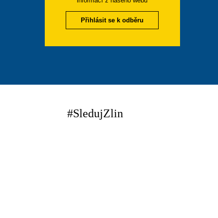
informací z našeho webu
Přihlásit se k odběru
#SledujZlin