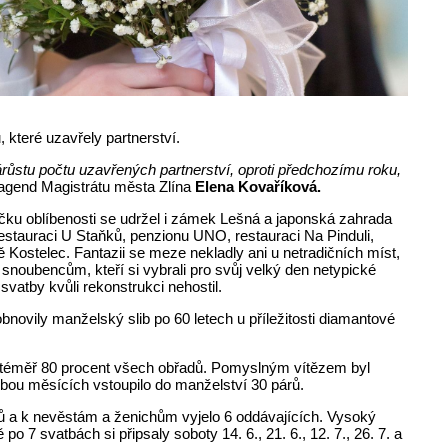
 které uzavřely partnerství.
růstu počtu uzavřených partnerství, oproti předchozímu roku,
agend Magistrátu města Zlína
Elena Kovaříková.
bříčku oblíbenosti se udržel i zámek Lešná a japonská zahrada
estauraci U Staňků, penzionu UNO, restauraci Na Pinduli,
Kostelec. Fantazii se meze nekladly ani u netradičních míst,
m snoubencům, kteří si vybrali pro svůj velký den netypické
vatby kvůli rekonstrukci nehostil.
obnovily manželský slib po 60 letech u příležitosti diamantové
je téměř 80 procent všech obřadů. Pomyslným vítězem byl
bou měsících vstoupilo do manželství 30 párů.
ů a k nevěstám a ženichům vyjelo 6 oddávajících. Vysoký
 7 svatbách si připsaly soboty 14. 6., 21. 6., 12. 7., 26. 7. a