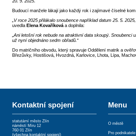
20. 9. 2025.
Budoucí manžele lákají jako každý rok i zajímavé číselné komb
„V roce 2025 přilákalo snoubence například datum 25. 5. 2025,
uvedla
Elena Kovaříková
a doplnila:
„Ani letošní rok nebude na atraktivní data skoupý. Snoubenci už
už nyní objednáno sedm obřadů.“
Do matričního obvodu, který spravuje Oddělení matrik a ověřo
Březůvky, Hostišová, Hvozdná, Karlovice, Lhota, Lípa, Macho
Kontaktní spojení
Menu
statutární město Zlín
O městě
náměstí Míru 12
760 01 Zlín
Pro podnikatele
(
všechna kontaktní spojení
)