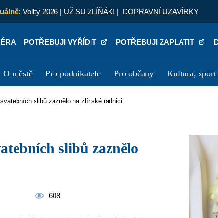
uálně:
Volby 2026
|
UŽ SU ZLÍŇÁK!
|
DOPRAVNÍ UZAVÍRKY
IÉRA
POTŘEBUJI VYŘÍDIT
POTŘEBUJI ZAPLATIT
O městě
Pro podnikatele
Pro občany
Kultura, sport
a
Kariéra
P
e svatebních slibů zaznělo na zlínské radnici
608