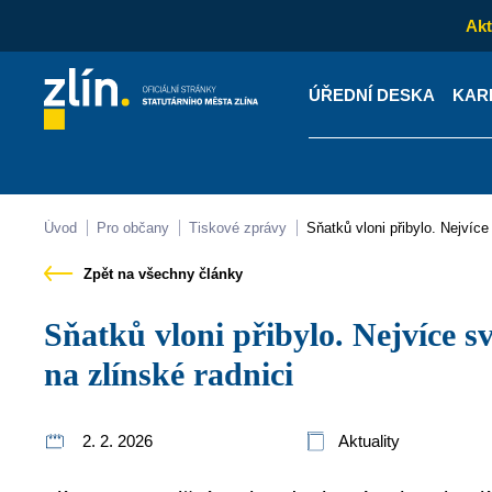
Akt
ÚŘEDNÍ DESKA
KAR
Kontakty
Úřední desk
Úvod
Pro občany
Tiskové zprávy
Sňatků vloni přibylo. Nejvíc
Zpět na všechny články
Sňatků vloni přibylo. Nejvíce svatebních slibů zaznělo
na zlínské radnici
2. 2. 2026
Aktuality