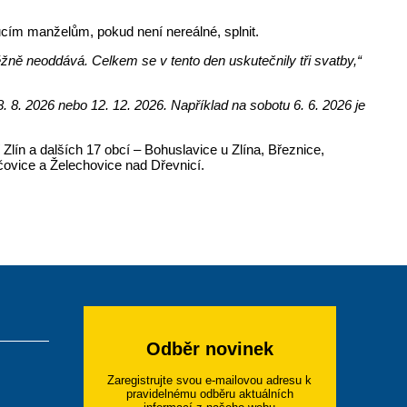
ucím manželům, pokud není nereálné, splnit.
ěžně neoddává. Celkem se v tento den uskutečnily tři svatby,“
8. 8. 2026 nebo 12. 12. 2026. Například na sobotu 6. 6. 2026 je
lín a dalších 17 obcí – Bohuslavice u Zlína, Březnice,
ovice a Želechovice nad Dřevnicí.
Odběr novinek
Zaregistrujte svou e-mailovou adresu k
pravidelnému odběru aktuálních