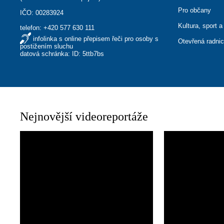
Pro občany
IČO: 00283924
Kultura, sport a
telefon:
+420 577 630 111
infolinka s online přepisem řeči pro osoby s
Otevřená radni
postižením sluchu
datová schránka: ID: 5ttb7bs
Nejnovější videoreportáže