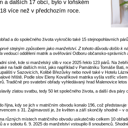
n a dalších 17 obcí, bylo v loňském
 18 více než v předchozím roce.
řad a do společného života vykročilo také 15 stejnopohlavních párů,
poprvé stejným způsobem jako manželství. Z tohoto důvodu došlo k ná
la
vedoucí oddělení matrik a ověřování Odboru občansko-správních 
břadní síně, kde si manželský slib v roce 2025 řeklo 123 párů. Na že
ké na řadě dalších míst, jako například v Památníku Tomáše Bati, r
ališti v Sazovicích, Kolibě Březůvky nebo nově také v Hotelu Lázně 
otbalové hřiště. Podle slov Eleny Kovaříkové matrika vyšla vstříc vše
rů. Tradičně pro svatební obřady vyhledávaný hrad Malenovice letos s
slavily zlatou svatbu, tedy 50 let společného života, a další dva páry 
o října, kdy se jich v matričním obvodu konalo 196, což představu
encem s 31. Zajímavostí je, že květen a září skončily shodně – v o
e na různých místech matričního obvodu uskutečnilo celkem 10 obřad
 a v sobotu 6. 9. 2025 do manželství vstoupilo 8 snoubenců. Shodně po