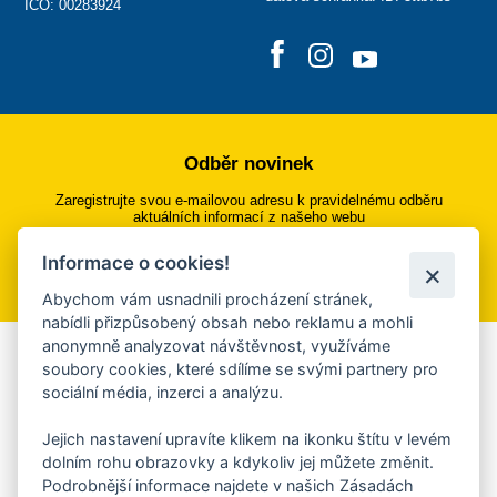
IČO: 00283924
Odběr novinek
Zaregistrujte svou e-mailovou adresu k pravidelnému odběru
aktuálních informací z našeho webu
Informace o cookies!
Přihlásit se k odběru
Abychom vám usnadnili procházení stránek,
nabídli přizpůsobený obsah nebo reklamu a mohli
anonymně analyzovat návštěvnost, využíváme
Aplikace Mobilní rozhlas
soubory cookies, které sdílíme se svými partnery pro
sociální média, inzerci a analýzu.
Chcete dostávat do svého mobilu či mailu upozornění na
blížící se nebezpečí, odstávky, poruchy a výpadky energií,
Jejich nastavení upravíte klikem na ikonku štítu v levém
ankety, pozvánky na kulturní a sportovní akce?
dolním rohu obrazovky a kdykoliv jej můžete změnit.
Více informací o aplikaci
Podrobnější informace najdete v našich Zásadách