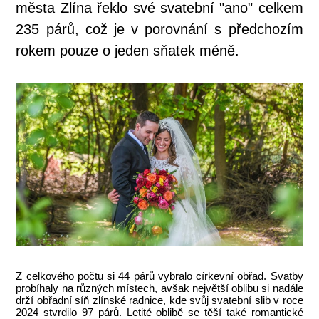
města Zlína řeklo své svatební "ano" celkem
235 párů, což je v porovnání s předchozím
rokem pouze o jeden sňatek méně.
Z celkového počtu si 44 párů vybralo církevní obřad. Svatby
probíhaly na různých místech, avšak největší oblibu si nadále
drží obřadní síň zlínské radnice, kde svůj svatební slib v roce
2024 stvrdilo 97 párů. Letité oblibě se těší také romantické