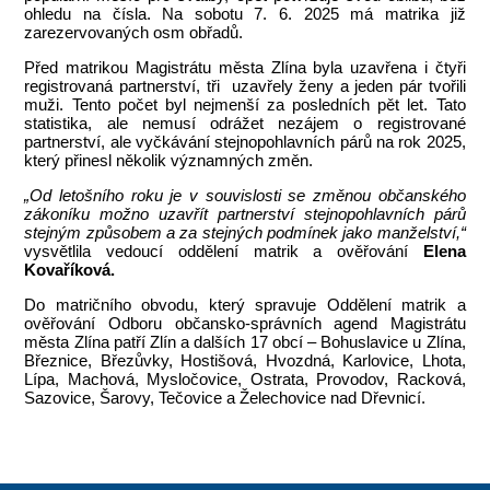
ohledu na čísla. Na sobotu 7. 6. 2025 má matrika již
zarezervovaných osm obřadů.
Před matrikou Magistrátu města Zlína byla uzavřena i čtyři
registrovaná partnerství, tři uzavřely ženy a jeden pár tvořili
muži. Tento počet byl nejmenší za posledních pět let. Tato
statistika, ale nemusí odrážet nezájem o registrované
partnerství, ale vyčkávání stejnopohlavních párů na rok 2025,
který přinesl několik významných změn.
„Od letošního roku je v souvislosti se změnou občanského
zákoníku možno uzavřít partnerství stejnopohlavních párů
stejným způsobem a za stejných podmínek jako manželství,“
vysvětlila vedoucí oddělení matrik a ověřování
Elena
Kovaříková.
Do matričního obvodu, který spravuje Oddělení matrik a
ověřování Odboru občansko-správních agend Magistrátu
města Zlína patří Zlín a dalších 17 obcí – Bohuslavice u Zlína,
Březnice, Březůvky, Hostišová, Hvozdná, Karlovice, Lhota,
Lípa, Machová, Mysločovice, Ostrata, Provodov, Racková,
Sazovice, Šarovy, Tečovice a Želechovice nad Dřevnicí.