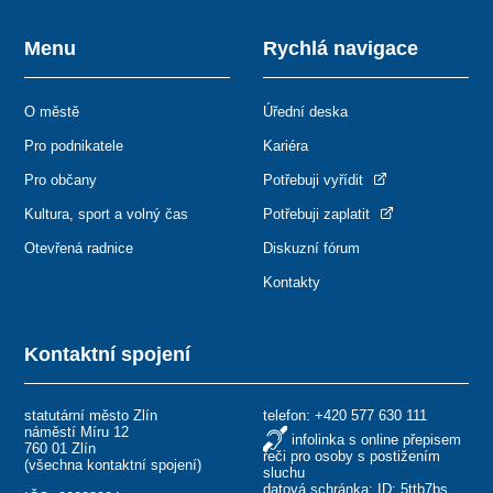
Menu
Rychlá navigace
O městě
Úřední deska
Pro podnikatele
Kariéra
Pro občany
Potřebuji vyřídit
Kultura, sport a volný čas
Potřebuji zaplatit
Otevřená radnice
Diskuzní fórum
Kontakty
Kontaktní spojení
statutární město Zlín
telefon:
+420 577 630 111
náměstí Míru 12
infolinka s online přepisem
760 01 Zlín
řeči pro osoby s postižením
(
všechna kontaktní spojení
)
sluchu
datová schránka: ID: 5ttb7bs