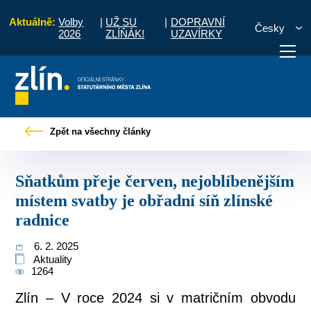
Aktuálně:
Volby
|
UŽ SU
|
DOPRAVNÍ
Česky
2026
ZLÍŇÁK!
UZAVÍRKY
e červen, nejoblíbenějším místem svatby je obřadní síň zlínské radnice
Zpět na všechny články
otřebuji vyřídit
Potřebuji zaplatit
Diskuzní fór
Sňatkům přeje červen, nejoblíbenějším
místem svatby je obřadní síň zlínské
radnice
6. 2. 2025
Aktuality
1264
Zlín – V roce 2024 si v matričním obvodu