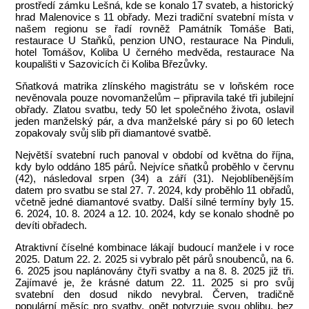
prostředí zámku Lešná, kde se konalo 17 svateb, a historický
hrad Malenovice s 11 obřady. Mezi tradiční svatební místa v
našem regionu se řadí rovněž Památník Tomáše Bati,
restaurace U Staňků, penzion UNO, restaurace Na Pinduli,
hotel Tomášov, Koliba U černého medvěda, restaurace Na
koupališti v Sazovicích či Koliba Březůvky.
Sňatková matrika zlínského magistrátu se v loňském roce
nevěnovala pouze novomanželům – připravila také tři jubilejní
obřady. Zlatou svatbu, tedy 50 let společného života, oslavil
jeden manželský pár, a dva manželské páry si po 60 letech
zopakovaly svůj slib při diamantové svatbě.
Největší svatební ruch panoval v období od května do října,
kdy bylo oddáno 185 párů. Nejvíce sňatků proběhlo v červnu
(42), následoval srpen (34) a září (31). Nejoblíbenějším
datem pro svatbu se stal 27. 7. 2024, kdy proběhlo 11 obřadů,
včetně jedné diamantové svatby. Další silné termíny byly 15.
6. 2024, 10. 8. 2024 a 12. 10. 2024, kdy se konalo shodně po
devíti obřadech.
Atraktivní číselné kombinace lákají budoucí manžele i v roce
2025. Datum 22. 2. 2025 si vybralo pět párů snoubenců, na 6.
6. 2025 jsou naplánovány čtyři svatby a na 8. 8. 2025 již tři.
Zajímavé je, že krásné datum 22. 11. 2025 si pro svůj
svatební den dosud nikdo nevybral. Červen, tradičně
populární měsíc pro svatby, opět potvrzuje svou oblibu, bez