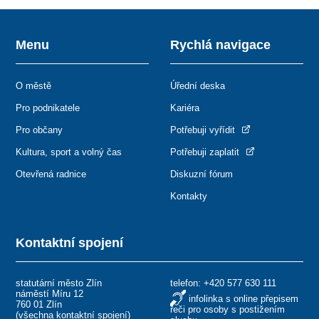
Menu
Rychlá navigace
O městě
Úřední deska
Pro podnikatele
Kariéra
Pro občany
Potřebuji vyřídit
Kultura, sport a volný čas
Potřebuji zaplatit
Otevřená radnice
Diskuzní fórum
Kontakty
Kontaktní spojení
statutární město Zlín
telefon:
+420 577 630 111
náměstí Míru 12
infolinka s online přepisem
760 01 Zlín
řeči pro osoby s postižením
(
všechna kontaktní spojení
)