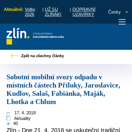
Aktuálně:
Volby
|
UŽ SU
|
DOPRAVNÍ
Česky
2026
ZLÍŇÁK!
UZAVÍRKY
h Příluky, Jaroslavice, Kudlov, Salaš, Fabiánka, Maják, Lhotka a Chlum
Zpět na všechny články
otřebuji vyřídit
Potřebuji zaplatit
Diskuzní fór
Sobotní mobilní svozy odpadu v
místních částech Příluky, Jaroslavice,
Kudlov, Salaš, Fabiánka, Maják,
Lhotka a Chlum
17. 4. 2018
Aktuality
40
Zlín - Dne 21. 4. 2018 se uskuteční tradiční