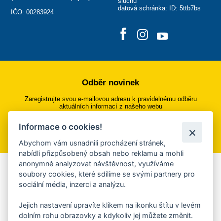
sluchu
datová schránka: ID: 5ttb7bs
IČO: 00283924
Odběr novinek
Zaregistrujte svou e-mailovou adresu k pravidelnému odběru
aktuálních informací z našeho webu
Informace o cookies!
Přihlásit se k odběru
Abychom vám usnadnili procházení stránek,
nabídli přizpůsobený obsah nebo reklamu a mohli
anonymně analyzovat návštěvnost, využíváme
Aplikace Mobilní rozhlas
soubory cookies, které sdílíme se svými partnery pro
sociální média, inzerci a analýzu.
Chcete dostávat do svého mobilu či mailu upozornění na
blížící se nebezpečí, odstávky, poruchy a výpadky energií,
Jejich nastavení upravíte klikem na ikonku štítu v levém
ankety, pozvánky na kulturní a sportovní akce?
dolním rohu obrazovky a kdykoliv jej můžete změnit.