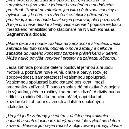
smyslové objevování v jednom bezpečném a podnětném
prostředí. Projekt nevnímáme jen jako pěstování zeleniny a
bylinek, ale jde nám i o vytvoření esteticky příjemného
prostředí, kde nás bude bavit nejen pěstovat, ale i pozorovat.
A to je pro naše dětské klienty velmi cenné
,“ popsala vedoucí
městského rehabilitačního stacionáře na Nivách
Romana
Sagnerová
a dodala:
„Naše péče se hodně zakládá na senzorické stimulaci. Jedlá
zahrada tak tuto snahu obohatí o nové zážitky a celkově
zapadne do našeho konceptu zařízení přátelského k dětem.
Může navíc povýšit venkovní prostor na zahradu léčebnou.“
Jedlá zahrada pomůže dětem posilovat jemnou a hrubou
motoriku, poznávat nové vůně, chutě a barvy, rozvíjet
zodpovědnost, samostatnost i vzájemnou spolupráci.
Vzájemnou spolupráci bude ostatně posilovat i mezi
pracovníky zařízení. Ti budou spolu s dětmi aktivně zapojeni
do výsadby, péče o rostliny i samotné sklizně. Aktivity budou
sdílet i s rodiči dětí a komunitou přátel, například při
každoroční zahradní slavnosti a dalších společných
událostech.
„Projekt jedlé zahrady je jedním z dalších inspirativních
nápadů a snah stacionáře, kterými neustále vylepšuje dětem
zázemí. Přinese jim nejen radost z objevování přírody, vlastní