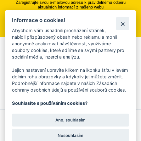
Zaregistrujte svou e-mailovou adresu k pravidelnému odběru
aktuálních informací z našeho webu
Informace o cookies!
Přihlásit se k odběru
Abychom vám usnadnili procházení stránek,
nabídli přizpůsobený obsah nebo reklamu a mohli
anonymně analyzovat návštěvnost, využíváme
Aplikace Mobilní rozhlas
soubory cookies, které sdílíme se svými partnery pro
sociální média, inzerci a analýzu.
Chcete dostávat do svého mobilu či mailu upozornění na
blížící se nebezpečí, odstávky, poruchy a výpadky energií,
Jejich nastavení upravíte klikem na ikonku štítu v levém
ankety, pozvánky na kulturní a sportovní akce?
dolním rohu obrazovky a kdykoliv jej můžete změnit.
Více informací o aplikaci
Podrobnější informace najdete v našich Zásadách
ochrany osobních údajů a používání souborů cookies.
Souhlasíte s používáním cookies?
© 2026 Magistrát města Zlína
Prohlášení o používání cookies
Ano, souhlasím
všechna práva vyhrazena
Ochrana osobních údajů
Prohlášení o přístupnosti
Podněty k webovým stránkám
Kontakt:
webmaster@zlin.eu
Nesouhlasím