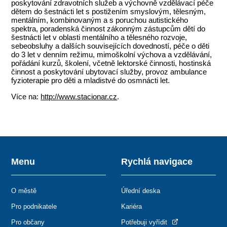
poskytování zdravotních služeb a výchovně vzdělávací péče
dětem do šestnácti let s postižením smyslovým, tělesným,
mentálním, kombinovaným a s poruchou autistického
spektra, poradenská činnost zákonným zástupcům dětí do
šestnácti let v oblasti mentálního a tělesného rozvoje,
sebeobsluhy a dalších souvisejících dovedností, péče o děti
do 3 let v denním režimu, mimoškolní výchova a vzdělávání,
pořádání kurzů, školení, včetně lektorské činnosti, hostinská
činnost a poskytování ubytovací služby, provoz ambulance
fyzioterapie pro děti a mladistvé do osmnácti let.
Více na:
http://www.stacionar.cz
.
Menu
Rychlá navigace
O městě
Úřední deska
Pro podnikatele
Kariéra
Pro občany
Potřebuji vyřídit