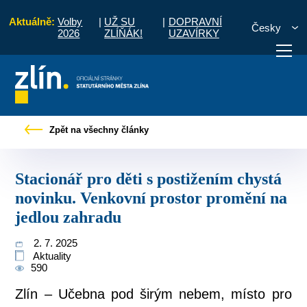
Aktuálně:
Volby
|
UŽ SU
|
DOPRAVNÍ
Česky
2026
ZLÍŇÁK!
UZAVÍRKY
s postižením chystá novinku. Venkovní prostor promění na jedlou zahradu
Zpět na všechny články
otřebuji vyřídit
Potřebuji zaplatit
Diskuzní fór
Stacionář pro děti s postižením chystá
novinku. Venkovní prostor promění na
jedlou zahradu
2. 7. 2025
Aktuality
590
Zlín – Učebna pod širým nebem, místo pro