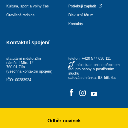
Kultura, sport a volný čas
Potřebuji zaplatit
Otevřená radnice
Diskuzní fórum
Kontakty
Kontaktní spojení
statutární město Zlín
telefon:
+420 577 630 111
náměstí Míru 12
infolinka s online přepisem
760 01 Zlín
řeči pro osoby s postižením
(
všechna kontaktní spojení
)
sluchu
datová schránka: ID: 5ttb7bs
IČO: 00283924
Odběr novinek