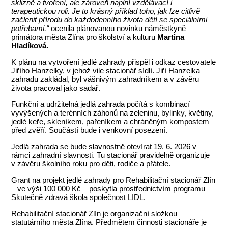
sklizně a tvoření, ale zároveň naplní vzdělávací i
terapeutickou roli. Je to krásný příklad toho, jak lze citlivě
začlenit přírodu do každodenního života dětí se speciálními
potřebami,“
ocenila plánovanou novinku náměstkyně
primátora města Zlína pro školství a kulturu
Martina
Hladíková.
K plánu na vytvoření jedlé zahrady přispěl i odkaz cestovatele
Jiřího Hanzelky, v jehož vile stacionář sídlí. Jiří Hanzelka
zahradu zakládal, byl vášnivým zahradníkem a v závěru
života pracoval jako sadař.
Funkční a udržitelná jedlá zahrada počítá s kombinací
vyvýšených a terénních záhonů na zeleninu, bylinky, květiny,
jedlé keře, skleníkem, pařeníkem a chráněným kompostem
před zvěří. Součástí bude i venkovní posezení.
Jedlá zahrada se bude slavnostně otevírat 19. 6. 2026 v
rámci zahradní slavnosti. Tu stacionář pravidelně organizuje
v závěru školního roku pro děti, rodiče a přátele.
Grant na projekt jedlé zahrady pro Rehabilitační stacionář Zlín
– ve výši 100 000 Kč – poskytla prostřednictvím programu
Skutečně zdravá škola společnost LIDL.
Rehabilitační stacionář Zlín je organizační složkou
statutárního města Zlína. Předmětem činnosti stacionáře je