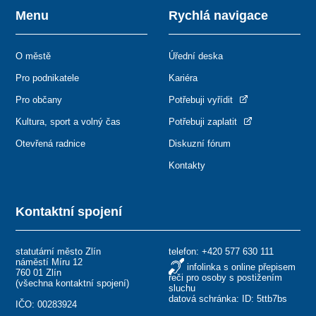
Menu
Rychlá navigace
O městě
Úřední deska
Pro podnikatele
Kariéra
Pro občany
Potřebuji vyřídit
Kultura, sport a volný čas
Potřebuji zaplatit
Otevřená radnice
Diskuzní fórum
Kontakty
Kontaktní spojení
statutární město Zlín
telefon:
+420 577 630 111
náměstí Míru 12
infolinka s online přepisem
760 01 Zlín
řeči pro osoby s postižením
(
všechna kontaktní spojení
)
sluchu
datová schránka: ID: 5ttb7bs
IČO: 00283924