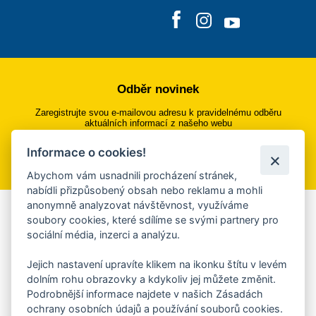
Odběr novinek
Zaregistrujte svou e-mailovou adresu k pravidelnému odběru
aktuálních informací z našeho webu
Informace o cookies!
Přihlásit se k odběru
Abychom vám usnadnili procházení stránek,
nabídli přizpůsobený obsah nebo reklamu a mohli
anonymně analyzovat návštěvnost, využíváme
Aplikace Mobilní rozhlas
soubory cookies, které sdílíme se svými partnery pro
sociální média, inzerci a analýzu.
Chcete dostávat do svého mobilu či mailu upozornění na
blížící se nebezpečí, odstávky, poruchy a výpadky energií,
Jejich nastavení upravíte klikem na ikonku štítu v levém
ankety, pozvánky na kulturní a sportovní akce?
dolním rohu obrazovky a kdykoliv jej můžete změnit.
Více informací o aplikaci
Podrobnější informace najdete v našich Zásadách
ochrany osobních údajů a používání souborů cookies.