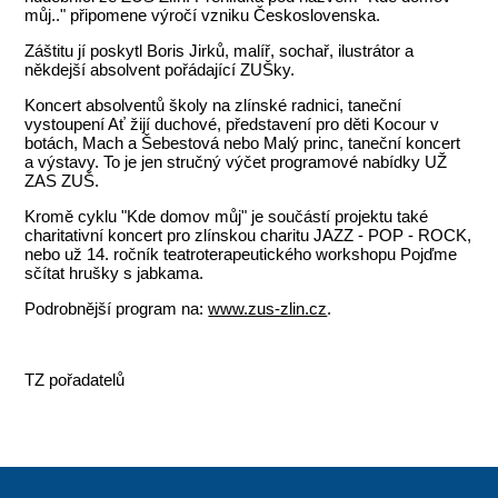
můj.." připomene výročí vzniku Československa.
Záštitu jí poskytl Boris Jirků, malíř, sochař, ilustrátor a
někdejší absolvent pořádající ZUŠky.
Koncert absolventů školy na zlínské radnici, taneční
vystoupení Ať žijí duchové, představení pro děti Kocour v
botách, Mach a Šebestová nebo Malý princ, taneční koncert
a výstavy. To je jen stručný výčet programové nabídky UŽ
ZAS ZUŠ.
Kromě cyklu "Kde domov můj" je součástí projektu také
charitativní koncert pro zlínskou charitu JAZZ - POP - ROCK,
nebo už 14. ročník teatroterapeutického workshopu Pojďme
sčítat hrušky s jabkama.
Podrobnější program na:
www.zus-zlin.cz
.
TZ pořadatelů