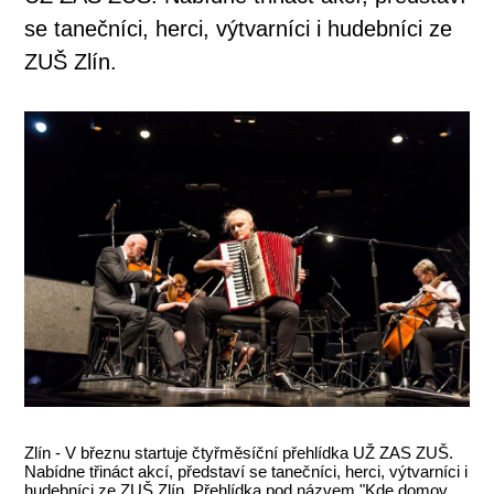
se tanečníci, herci, výtvarníci i hudebníci ze
ZUŠ Zlín.
Zlín - V březnu startuje čtyřměsíční přehlídka UŽ ZAS ZUŠ.
Nabídne třináct akcí, představí se tanečníci, herci, výtvarníci i
hudebníci ze ZUŠ Zlín. Přehlídka pod názvem "Kde domov