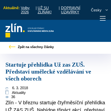
Aktuálně:
Volby
|
UŽ SU
|
DOPRAVNÍ
Česky
2026
ZLÍŇÁK!
UZAVÍRKY
 přehlídka Už zas ZUŠ. Představí umělecké vzdělávání ve všech oborech
Zpět na všechny články
otřebuji vyřídit
Potřebuji zaplatit
Diskuzní fór
Startuje přehlídka Už zas ZUŠ.
Představí umělecké vzdělávání ve
všech oborech
6. 3. 2018
Aktuality
36
Zlín - V březnu startuje čtyřměsíční přehlídka
UŽ ZAS ZUŠ. Nabídne třináct akcí, představí