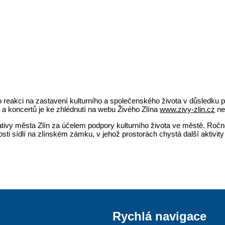
reakci na zastavení kulturního a společenského života v důsledku p
 a koncertů je ke zhlédnutí na webu Živého Zlína
www.zivy-zlin.cz
ne
iciativy města Zlín za účelem podpory kulturního života ve městě. Ro
ti sídlí na zlínském zámku, v jehož prostorách chystá další aktivity 
Rychlá navigace