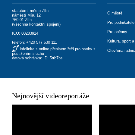
statutární město Zlín
O městě
náměstí Míru 12
760 01 Zlín
Pro podnikatele
(
všechna kontaktní spojení
)
Pro občany
IČO: 00283924
Kultura, sport a
telefon:
+420 577 630 111
infolinka s online přepisem řeči pro osoby s
Otevřená radni
postižením sluchu
datová schránka: ID: 5ttb7bs
Nejnovější videoreportáže