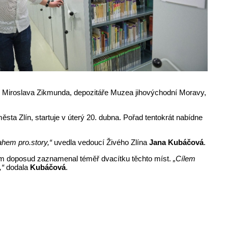
vilu Miroslava Zikmunda, depozitáře Muzea jihovýchodní Moravy,
sta Zlín, startuje v úterý 20. dubna. Pořad tentokrát nabídne
ahem pro.story,“
uvedla vedoucí Živého Zlína
Jana Kubáčová
.
tým doposud zaznamenal téměř dvacítku těchto míst.
„Cílem
,“
dodala
Kubáčová
.