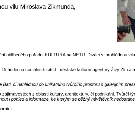
ou vilu Miroslava Zikmunda,
třetí sérií oblíbeného pořadu KULTURA na NETU. Diváci si prohlédnou 
 hodin na sociálních sítích městské kulturní agentury Živý Zlín a mě
 Bati, či nahlédnou do unikátního tvůrčího prostoru s galerijním přes
ajímavostech z oblasti kultury, architektury, či podnikání. Tvůrčí 
ídnout i pohled a informace, ke kterým se běžný návštěvník nedostane
orníci.