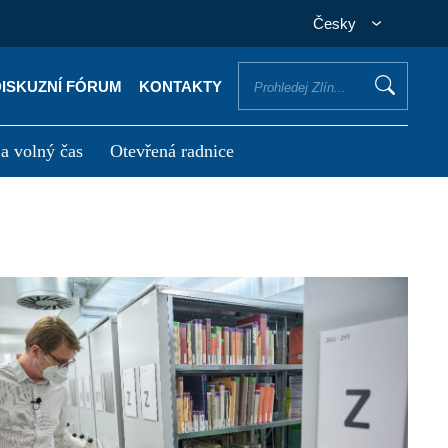
Česky
DISKUZNÍ FÓRUM
KONTAKTY
 a volný čas
Otevřená radnice
otřebuji vyřídit
Potřebuji zaplatit