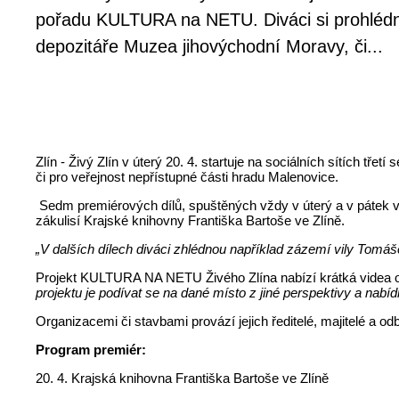
pořadu KULTURA na NETU. Diváci si prohlédn
depozitáře Muzea jihovýchodní Moravy, či...
Zlín - Živý Zlín v úterý 20. 4. startuje na sociálních sítích 
či pro veřejnost nepřístupné části hradu Malenovice.
Sedm premiérových dílů, spuštěných vždy v úterý a v pátek v 19
zákulisí Krajské knihovny Františka Bartoše ve Zlíně.
„V dalších dílech diváci zhlédnou například zázemí vily Tomáše
Projekt KULTURA NA NETU Živého Zlína nabízí krátká videa o z
projektu je podívat se na dané místo z jiné perspektivy a nab
Organizacemi či stavbami provází jejich ředitelé, majitelé a odb
Program premiér:
20. 4. Krajská knihovna Františka Bartoše ve Zlíně