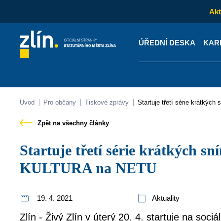
Akt
ÚŘEDNÍ DESKA
KAR
Kontakty
Úřední desk
Úvod
Pro občany
Tiskové zprávy
Startuje třetí série krátk
Zpět na všechny články
Startuje třetí série krátkých snímků o zlínské kultuře
KULTURA na NETU
19. 4. 2021
Aktuality
Zlín - Živý Zlín v úterý 20. 4. startuje na sociá