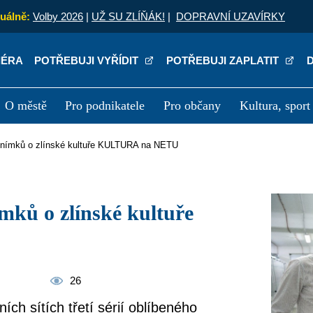
uálně:
Volby 2026
|
UŽ SU ZLÍŇÁK!
|
DOPRAVNÍ UZAVÍRKY
IÉRA
POTŘEBUJI VYŘÍDIT
POTŘEBUJI ZAPLATIT
O městě
Pro podnikatele
Pro občany
Kultura, sport
a
Kariéra
P
ých snímků o zlínské kultuře KULTURA na NETU
26
lních sítích třetí sérií oblíbeného