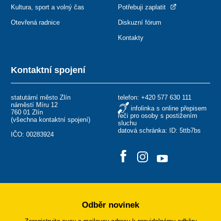
Kultura, sport a volný čas
Potřebuji zaplatit
Otevřená radnice
Diskuzní fórum
Kontakty
Kontaktní spojení
statutární město Zlín
telefon:
+420 577 630 111
náměstí Míru 12
infolinka s online přepisem
760 01 Zlín
řeči pro osoby s postižením
(
všechna kontaktní spojení
)
sluchu
datová schránka: ID: 5ttb7bs
IČO: 00283924
Odběr novinek