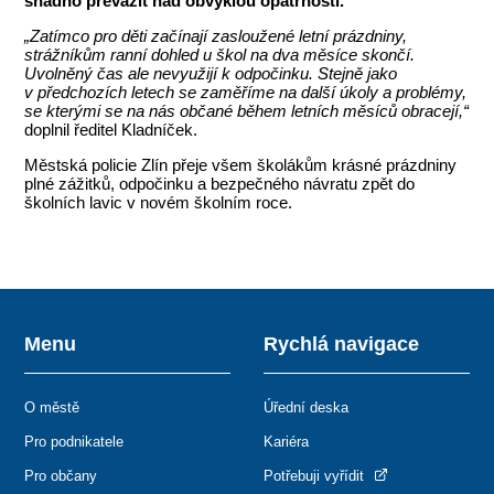
snadno převážit nad obvyklou opatrností.
„Zatímco pro děti začínají zasloužené letní prázdniny,
strážníkům ranní dohled u škol na dva měsíce skončí.
Uvolněný čas ale nevyužijí k odpočinku. Stejně jako
v předchozích letech se zaměříme na další úkoly a problémy,
se kterými se na nás občané během letních měsíců obracejí,“
doplnil ředitel Kladníček.
Městská policie Zlín přeje všem školákům krásné prázdniny
plné zážitků, odpočinku a bezpečného návratu zpět do
školních lavic v novém školním roce.
Menu
Rychlá navigace
O městě
Úřední deska
Pro podnikatele
Kariéra
Pro občany
Potřebuji vyřídit