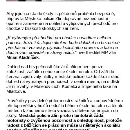
Aby jejich cesta do školy i zpět domů proběhla bezpečně,
připravila Městská policie Zlín dopravně bezpečnostní
opatření zaměřené na dohled u vytipovaných přechodů pro
chodce v blízkosti školských zařízení.
„K vybraným přechodům pro chodce nasadíme celkem
patnáct strážníků. Jejich úkolem bude dohlížet na bezpečné
přecházení vozovky, plynulost silničního provozu a také na
dodržování pravidel ze strany řidičů,“
uvedl ředitel MP Zlín
Milan Kladníček
.
Dohled nad bezpečností školáků přitom není pouze
záležitostí začátku nebo konce školního roku. Od září do
června zajišťovaly hlídky městské policie každé školní ráno
dohled na vybraných přechodech v centru města, na sídlišti
Jižní Svahy, v Malenovicích, Kostelci a Štípě nebo také na
Mladcové.
Právě díky pravidelné přítomnosti strážníků a zodpovědnému
přístupu většiny řidičů nedošlo během školního roku na těchto
místech k žádnému střetu vozidla s dítětem směřujícím do
školy.
Městská policie Zlín proto i tentokrát žádá
motoristy o zvýšenou pozornost a ohleduplnost, protože
radost z blížících se prázdnin může u některých školáků