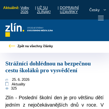
Aktuálně:
Volby
|
UŽ SU
|
DOPRAVNÍ
Česky
2026
ZLÍŇÁK!
UZAVÍRKY
ávy
Strážníci dohlédnou na bezpečnou cestu školáků pro vysvědčení
Zpět na všechny články
otřebuji vyřídit
Potřebuji zaplatit
Diskuzní fór
Strážníci dohlédnou na bezpečnou
cestu školáků pro vysvědčení
25. 6. 2026
Aktuality
325
Zlín - Poslední školní den je pro většinu dětí
jedním z nejočekávanějších dnů v roce. V