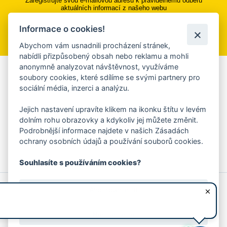
Zaregistrujte svou e-mailovou adresu k pravidelnému odběru
aktuálních informací z našeho webu
Informace o cookies!
Přihlásit se k odběru
Abychom vám usnadnili procházení stránek,
nabídli přizpůsobený obsah nebo reklamu a mohli
anonymně analyzovat návštěvnost, využíváme
Aplikace Mobilní rozhlas
soubory cookies, které sdílíme se svými partnery pro
sociální média, inzerci a analýzu.
Chcete dostávat do svého mobilu či mailu upozornění na
blížící se nebezpečí, odstávky, poruchy a výpadky energií,
Jejich nastavení upravíte klikem na ikonku štítu v levém
ankety, pozvánky na kulturní a sportovní akce?
dolním rohu obrazovky a kdykoliv jej můžete změnit.
Více informací o aplikaci
Podrobnější informace najdete v našich Zásadách
ochrany osobních údajů a používání souborů cookies.
Souhlasíte s používáním cookies?
© 2026 Magistrát města Zlína
Prohlášení o používání cookies
Ano, souhlasím
všechna práva vyhrazena
Ochrana osobních údajů
Prohlášení o přístupnosti
Podněty k webovým stránkám
Kontakt:
webmaster@zlin.eu
Nesouhlasím