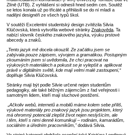
Zlíně (UTB). Z vyhlášení si odnesli hned sedm cen. Soutěž
se letos konala už po třicáté a přihlásili se do ní mladí a
nadějní designéři ze všech typů škol.
V soutěži Excelentní studentský design zvítězila Silvia
Klúčovská, která vytvořila webové stránky
Znakověda
. Ta
nabízí slovník českého znakového jazyka, výuku prstové
abecedy a znaků.
„Tento jazyk mě docela okouzlil. Ze začátku jsem se
zabývala pouze zápisem, vývojem a gramatikou. Postupným
zkoumáním jsem si uvědomila, že chci pracovat na
výukových materiálech a pokusit se je vylepšit a aplikovat
právě v digitálním světě, kde mají velmi malé zastoupení,“
doplňuje Silvia Klúčovská.
Stránky mají být podle Silvie určené nejen studentům
pedagogiky, ale také běžným zájemcům z řad veřejnosti i
samotným lidem, kteří mají sluchové postižení.
„Ačkoliv webů, internetů a mobilů máme kolem sebe příliš,
výukové materiály pro znakový jazyk jsou projektem, který
má ohromný potenciál zlepšit život nejen neslyšícím, ale
i těm, kteří s nimi denně komunikují – rodinám, kamarádům,
sociálním a úředním pracovníkům,"
dodává Silvia.
Ve stejné kategorii obdržela ocenění také Kristýna Londinová