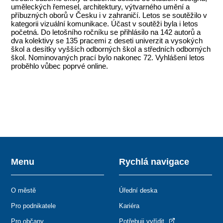
uměleckých řemesel, architektury, výtvarného umění a
příbuzných oborů v Česku i v zahraničí. Letos se soutěžilo v
kategorii vizuální komunikace. Účast v soutěži byla i letos
početná. Do letošního ročníku se přihlásilo na 142 autorů a
dva kolektivy se 135 pracemi z deseti univerzit a vysokých
škol a desítky vyšších odborných škol a středních odborných
škol. Nominovaných prací bylo nakonec 72. Vyhlášení letos
proběhlo vůbec poprvé online.
Menu
Rychlá navigace
O městě
Úřední deska
Pro podnikatele
Kariéra
Pro občany
Potřebuji vyřídit