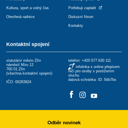
Kultura, sport a volný čas
Potřebuji zaplatit
Otevřená radnice
Diskuzní fórum
Kontakty
Kontaktní spojení
statutární město Zlín
telefon:
+420 577 630 111
náměstí Míru 12
infolinka s online přepisem
760 01 Zlín
řeči pro osoby s postižením
(
všechna kontaktní spojení
)
sluchu
datová schránka: ID: 5ttb7bs
IČO: 00283924
Odběr novinek