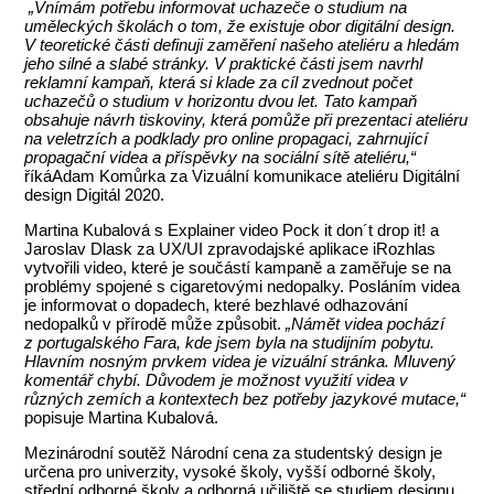
„Vnímám potřebu informovat uchazeče o studium na
uměleckých školách o tom, že existuje obor digitální design.
V teoretické části definuji zaměření našeho ateliéru a hledám
jeho silné a slabé stránky. V praktické části jsem navrhl
reklamní kampaň, která si klade za cíl zvednout počet
uchazečů o studium v horizontu dvou let. Tato kampaň
obsahuje návrh tiskoviny, která pomůže při prezentaci ateliéru
na veletrzích a podklady pro online propagaci, zahrnující
propagační videa a příspěvky na sociální sítě ateliéru,“
říkáAdam Komůrka za Vizuální komunikace ateliéru Digitální
design Digitál 2020.
Martina Kubalová s Explainer video Pock it don´t drop it! a
Jaroslav Dlask za UX/UI zpravodajské aplikace iRozhlas
vytvořili video, které je součástí kampaně a zaměřuje se na
problémy spojené s cigaretovými nedopalky. Posláním videa
je informovat o dopadech, které bezhlavé odhazování
nedopalků v přírodě může způsobit.
„Námět videa pochází
z portugalského Fara, kde jsem byla na studijním pobytu.
H
lavním nosným prvkem videa je vizuální stránka. Mluvený
komentář chybí. Důvodem je možnost využití videa v
různých zemích a kontextech bez potřeby jazykové mutace,“
popisuje Martina Kubalová.
Mezinárodní soutěž Národní cena za studentský design je
určena pro univerzity, vysoké školy, vyšší odborné školy,
střední odborné školy a odborná učiliště se studiem designu,