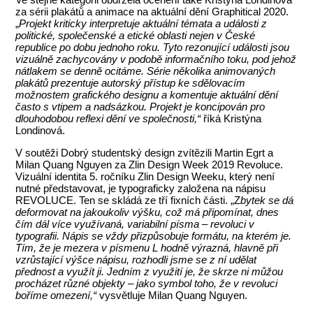
za sérii plakátů a animace na aktuální dění Graphitical 2020.
„
Projekt kriticky interpretuje aktuální témata a události z
politické, společenské a etické oblasti nejen v České
republice po dobu jednoho roku. Tyto rezonující události jsou
vizuálně zachycovány v podobě informačního toku, pod jehož
nátlakem se denně ocitáme. Série několika animovaných
plakátů prezentuje autorský přístup ke sdělovacím
možnostem grafického designu a komentuje aktuální dění
často s vtipem a nadsázkou. Projekt je koncipován
pro
dlouhodobou reflexi dění ve společnosti,“
říká Kristýna
Londinová.
V soutěži Dobrý studentský design zvítězili Martin Egrt a
Milan Quang Nguyen za Zlin Design Week 2019 Revoluce.
Vizuální identita 5. ročníku Zlin Design Weeku, který není
nutné představovat, je typograficky založena na nápisu
REVOLUCE. Ten se skládá ze tří fixních části. „Z
bytek se dá
deformovat na jakoukoliv výšku, což má připomínat, dnes
čím dál více využívaná, variabilní písma – revoluci v
typografii. Nápis se vždy přizpůsobuje formátu, na kterém je.
Tím, že je mezera v písmenu L hodně výrazná, hlavně při
vzrůstající výšce nápisu, rozhodli jsme se z ní udělat
přednost a využít ji. Jedním z využití je, že skrze ni můžou
procházet různé objekty – jako symbol toho, že v revoluci
boříme omezení,“
vysvětluje Milan Quang Nguyen.