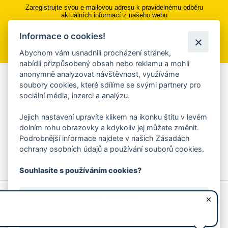
Zaregistrujte svou e-mailovou adresu k pravidelnému odběru
aktuálních informací z našeho webu
Informace o cookies!
Přihlásit se k odběru
Abychom vám usnadnili procházení stránek,
nabídli přizpůsobený obsah nebo reklamu a mohli
anonymně analyzovat návštěvnost, využíváme
Aplikace Mobilní rozhlas
soubory cookies, které sdílíme se svými partnery pro
sociální média, inzerci a analýzu.
Chcete dostávat do svého mobilu či mailu upozornění na
blížící se nebezpečí, odstávky, poruchy a výpadky energií,
Jejich nastavení upravíte klikem na ikonku štítu v levém
ankety, pozvánky na kulturní a sportovní akce?
dolním rohu obrazovky a kdykoliv jej můžete změnit.
Více informací o aplikaci
Podrobnější informace najdete v našich Zásadách
ochrany osobních údajů a používání souborů cookies.
Souhlasíte s používáním cookies?
© 2026 Magistrát města Zlína
Prohlášení o používání cookies
Ano, souhlasím
všechna práva vyhrazena
Ochrana osobních údajů
Prohlášení o přístupnosti
Podněty k webovým stránkám
Kontakt:
webmaster@zlin.eu
Nesouhlasím