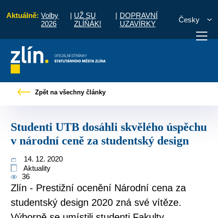
Aktuálně:
Volby
|
UŽ SU
|
DOPRAVNÍ
Česky
2026
ZLÍŇÁK!
UZAVÍRKY
enti UTB dosáhli skvělého úspěchu v národní ceně za studentský design
Zpět na všechny články
otřebuji vyřídit
Potřebuji zaplatit
Diskuzní fór
Studenti UTB dosáhli skvělého úspěchu
v národní ceně za studentský design
14. 12. 2020
Aktuality
36
Zlín - Prestižní ocenění Národní cena za
studentský design 2020 zná své vítěze.
Výborně se umístili studenti Fakulty