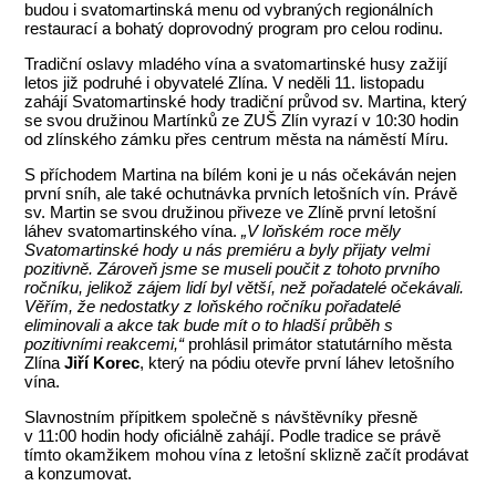
budou i svatomartinská menu od vybraných regionálních
restaurací a bohatý doprovodný program pro celou rodinu.
Tradiční oslavy mladého vína a svatomartinské husy zažijí
letos již podruhé i obyvatelé Zlína. V neděli 11. listopadu
zahájí Svatomartinské hody tradiční průvod sv. Martina, který
se svou družinou Martínků ze ZUŠ Zlín vyrazí v 10:30 hodin
od zlínského zámku přes centrum města na náměstí Míru.
S příchodem Martina na bílém koni je u nás očekáván nejen
první sníh, ale také ochutnávka prvních letošních vín. Právě
sv. Martin se svou družinou přiveze ve Zlíně první letošní
láhev svatomartinského vína.
„
V loňském roce měly
Svatomartinské hody u nás premiéru a byly přijaty velmi
pozitivně. Zároveň jsme se museli poučit z tohoto prvního
ročníku, jelikož zájem lidí byl větší, než pořadatelé očekávali.
Věřím, že nedostatky z loňského ročníku pořadatelé
eliminovali a akce tak bude mít o to hladší průběh s
pozitivními reakcemi
,“
prohlásil primátor statutárního města
Zlína
Jiří Korec
, který na pódiu otevře první láhev letošního
vína.
Slavnostním přípitkem společně s návštěvníky přesně
v 11:00 hodin hody oficiálně zahájí. Podle tradice se právě
tímto okamžikem mohou vína z letošní sklizně začít prodávat
a konzumovat.