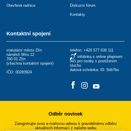
Otevřená radnice
Diskuzní fórum
Kontakty
Kontaktní spojení
statutární město Zlín
telefon:
+420 577 630 111
náměstí Míru 12
infolinka s online přepisem
760 01 Zlín
řeči pro osoby s postižením
(
všechna kontaktní spojení
)
sluchu
datová schránka: ID: 5ttb7bs
IČO: 00283924
Odběr novinek
Zaregistrujte svou e-mailovou adresu k pravidelnému odběru
aktuálních informací z našeho webu