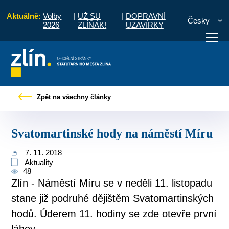
Aktuálně:
Volby
|
UŽ SU
|
DOPRAVNÍ
Česky
2026
ZLÍŇÁK!
UZAVÍRKY
Pro občany
Tiskové zprávy
Svatomartinské hody na náměstí Míru
Zpět na všechny články
otřebuji vyřídit
Potřebuji zaplatit
Diskuzní fór
Svatomartinské hody na náměstí Míru
7. 11. 2018
Aktuality
48
Zlín - Náměstí Míru se v neděli 11. listopadu
stane již podruhé dějištěm Svatomartinských
hodů. Úderem 11. hodiny se zde otevře první
láhev...