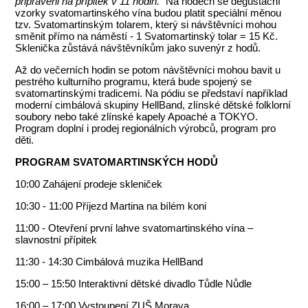
připraveni na přípitek v 11 hodin.“
Na hodech se degustační
vzorky svatomartinského vína budou platit speciální měnou
tzv. Svatomartinským tolarem, který si návštěvníci mohou
směnit přímo na náměstí - 1 Svatomartinský tolar = 15 Kč.
Sklenička zůstává návštěvníkům jako suvenýr z hodů.
Až do večerních hodin se potom návštěvníci mohou bavit u
pestrého kulturního programu, která bude spojený se
svatomartinskými tradicemi. Na pódiu se představí například
moderní cimbálová skupiny HellBand, zlínské dětské folklorní
soubory nebo také zlínské kapely Apoaché a TOKYO.
Program doplní i prodej regionálních výrobců, program pro
děti.
PROGRAM SVATOMARTINSKÝCH HODŮ
10:00 Zahájení prodeje skleniček
10:30 - 11:00 Příjezd Martina na bílém koni
11:00 - Otevření první lahve svatomartinského vína –
slavnostní přípitek
11:30 - 14:30 Cimbálová muzika HellBand
15:00 – 15:50 Interaktivní dětské divadlo Tůdle Nůdle
16:00 – 17:00 Vystoupení ZUŠ Morava