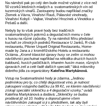
Na náměstí pak po celý den bude možné vybírat z více než
50 vzorků letošních mladých a svatomartinských vín od
tuzemských vinařů. Zastoupeny budou například značky
Zlomek a Vávra, Vinařství Rauš, Pálavské vinohrady,
Vinařství Kobylí – Vajbar, Vinařství Hrozínek a Vinotéka u
Pešatů a další.
Nebyly by to však pravé hody bez tradičních
svatomartinských pokrmů a degustačních menu v čele
s husou na různé způsoby. Ty na náměstí Míru představí
kuchaři ze zlínských podniků Restaurace U Janků, R-club
restaurantu, Pilsner Urquell Original Restaurantu, Home-
made by Jana a z kroměřížského Hotelu a restaurantu
Octárna.
„Kromě klasické úpravy husy se zelím si mohou
návštěvníci pochutnat například na několika druzích husích
kaldounů, husích paštičkách, trhaném husím mase, různých
úpravách zelí a celé řadě dalších specialit,“
láká milovníky
dobrého jídla za organizátory
Kateřina Martykánová
.
Vstup na Svatomartinské hody je zdarma.
„Jedinou
podmínkou pro ty, co chtějí degustovat víno, je nutnost
zakoupení vstupního balíčku za 99 Kč, ve kterém návštěvníci
získají speciální skleničku a 4 degustační vzorky,“
uvádí
Kateřina Martykánová a dodává:
„Skleničky se budou
prodávat již od 10. hodiny a doporučujeme všem
návštěvníkům zakoupit si ji s předstihem, tak aby byli