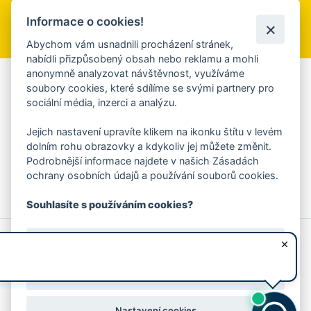
Informace o cookies!
Přihlásit se k odběru
Abychom vám usnadnili procházení stránek,
nabídli přizpůsobený obsah nebo reklamu a mohli
anonymně analyzovat návštěvnost, využíváme
Aplikace Mobilní rozhlas
soubory cookies, které sdílíme se svými partnery pro
sociální média, inzerci a analýzu.
Chcete dostávat do svého mobilu či mailu upozornění na
blížící se nebezpečí, odstávky, poruchy a výpadky energií,
Jejich nastavení upravíte klikem na ikonku štítu v levém
ankety, pozvánky na kulturní a sportovní akce?
dolním rohu obrazovky a kdykoliv jej můžete změnit.
Více informací o aplikaci
Podrobnější informace najdete v našich Zásadách
ochrany osobních údajů a používání souborů cookies.
Souhlasíte s používáním cookies?
© 2026 Magistrát města Zlína
Prohlášení o používání cookies
Ano, souhlasím
všechna práva vyhrazena
Ochrana osobních údajů
Prohlášení o přístupnosti
Podněty k webovým stránkám
Kontakt:
webmaster@zlin.eu
Nesouhlasím
Nastavení cookies