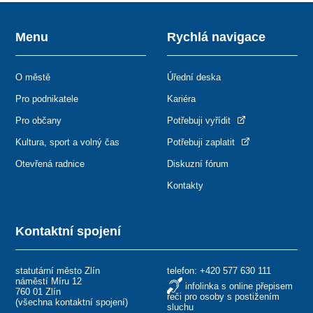
Menu
Rychlá navigace
O městě
Úřední deska
Pro podnikatele
Kariéra
Pro občany
Potřebuji vyřídit
Kultura, sport a volný čas
Potřebuji zaplatit
Otevřená radnice
Diskuzní fórum
Kontakty
Kontaktní spojení
statutární město Zlín
telefon:
+420 577 630 111
náměstí Míru 12
infolinka s online přepisem
760 01 Zlín
řeči pro osoby s postižením
(
všechna kontaktní spojení
)
sluchu