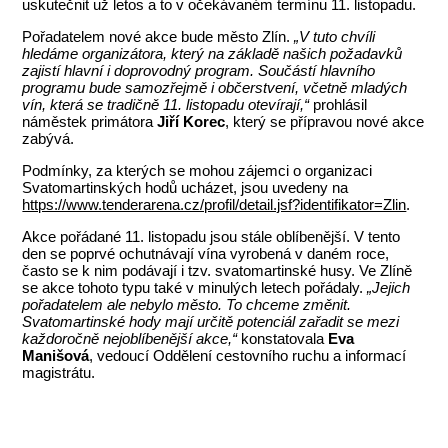
uskutečnit už letos a to v očekávaném termínu 11. listopadu.
Pořadatelem nové akce bude město Zlín.
„V tuto chvíli
hledáme organizátora, který na základě našich požadavků
zajistí hlavní i doprovodný program. Součástí hlavního
programu bude samozřejmě i občerstvení, včetně mladých
vín, která se tradičně 11. listopadu otevírají,“
prohlásil
náměstek primátora
Jiří Korec
, který se přípravou nové akce
zabývá.
Podmínky, za kterých se mohou zájemci o organizaci
Svatomartinských hodů ucházet, jsou uvedeny na
https://www.tenderarena.cz/profil/detail.jsf?identifikator=Zlin
.
Akce pořádané 11. listopadu jsou stále oblíbenější. V tento
den se poprvé ochutnávají vína vyrobená v daném roce,
často se k nim podávají i tzv. svatomartinské husy. Ve Zlíně
se akce tohoto typu také v minulých letech pořádaly.
„Jejich
pořadatelem ale nebylo město. To chceme změnit.
Svatomartinské hody mají určitě potenciál zařadit se mezi
každoročně nejoblíbenější akce,“
konstatovala
Eva
Manišová
, vedoucí Oddělení cestovního ruchu a informací
magistrátu.