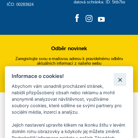
datová schránka: ID: 5ttb7bs
IČO: 00283924
Odběr novinek
Zaregistrujte svou e-mailovou adresu k pravidelnému odběru
aktuálních informací z našeho webu
Informace o cookies!
Přihlásit se k odběru
Abychom vám usnadnili procházení stránek,
nabídli přizpůsobený obsah nebo reklamu a mohli
anonymně analyzovat návštěvnost, využíváme
Aplikace Mobilní rozhlas
soubory cookies, které sdílíme se svými partnery pro
sociální média, inzerci a analýzu.
Chcete dostávat do svého mobilu či mailu upozornění na
blížící se nebezpečí, odstávky, poruchy a výpadky energií,
Jejich nastavení upravíte klikem na ikonku štítu v levém
ankety, pozvánky na kulturní a sportovní akce?
dolním rohu obrazovky a kdykoliv jej můžete změnit.
Více informací o aplikaci
Podrobnější informace najdete v našich Zásadách