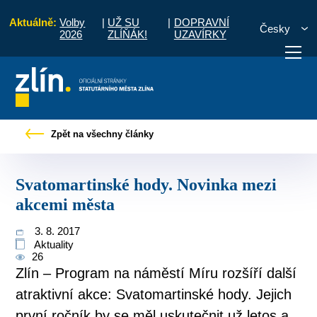
Aktuálně:
Volby
|
UŽ SU
|
DOPRAVNÍ
Česky
2026
ZLÍŇÁK!
UZAVÍRKY
Tiskové zprávy
Svatomartinské hody. Novinka mezi akcemi města
Zpět na všechny články
otřebuji vyřídit
Potřebuji zaplatit
Diskuzní fór
Svatomartinské hody. Novinka mezi
akcemi města
3. 8. 2017
Aktuality
26
Zlín – Program na náměstí Míru rozšíří další
atraktivní akce: Svatomartinské hody. Jejich
první ročník by se měl uskutečnit už letos a