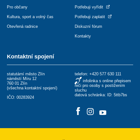
Pro občany
Potřebuji vyřídit
Kultura, sport a volný čas
Potřebuji zaplatit
Otevřená radnice
Diskuzní fórum
Kontakty
Kontaktní spojení
statutární město Zlín
telefon:
+420 577 630 111
náměstí Míru 12
infolinka s online přepisem
760 01 Zlín
řeči pro osoby s postižením
(
všechna kontaktní spojení
)
sluchu
datová schránka: ID: 5ttb7bs
IČO: 00283924