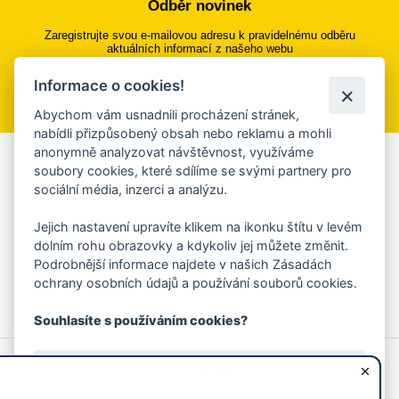
Odběr novinek
Zaregistrujte svou e-mailovou adresu k pravidelnému odběru
aktuálních informací z našeho webu
Informace o cookies!
Přihlásit se k odběru
Abychom vám usnadnili procházení stránek,
nabídli přizpůsobený obsah nebo reklamu a mohli
anonymně analyzovat návštěvnost, využíváme
Aplikace Mobilní rozhlas
soubory cookies, které sdílíme se svými partnery pro
sociální média, inzerci a analýzu.
Chcete dostávat do svého mobilu či mailu upozornění na
blížící se nebezpečí, odstávky, poruchy a výpadky energií,
Jejich nastavení upravíte klikem na ikonku štítu v levém
ankety, pozvánky na kulturní a sportovní akce?
dolním rohu obrazovky a kdykoliv jej můžete změnit.
Více informací o aplikaci
Podrobnější informace najdete v našich Zásadách
ochrany osobních údajů a používání souborů cookies.
Souhlasíte s používáním cookies?
© 2026 Magistrát města Zlína
Prohlášení o používání cookies
Ano, souhlasím
všechna práva vyhrazena
Ochrana osobních údajů
Prohlášení o přístupnosti
Podněty k webovým stránkám