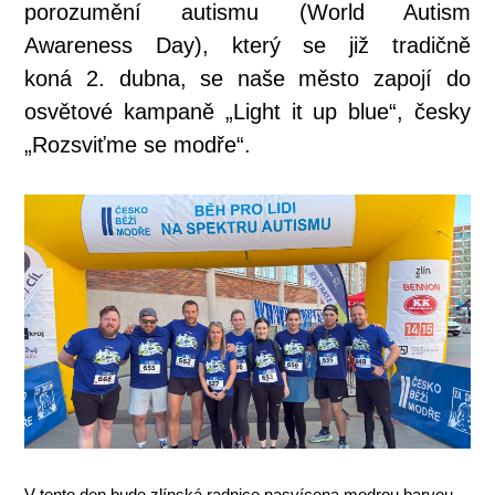
porozumění autismu (World Autism
Awareness Day), který se již tradičně
koná 2. dubna, se naše město zapojí do
osvětové kampaně „Light it up blue“, česky
„Rozsviťme se modře“.
V tento den bude zlínská radnice nasvícena modrou barvou.