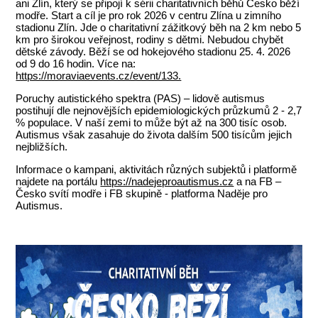
ani Zlín, který se připojí k sérii charitativních běhů Česko běží
modře. Start a cíl je pro rok 2026 v centru Zlína u zimního
stadionu Zlín. Jde o charitativní zážitkový běh na 2 km nebo 5
km pro širokou veřejnost, rodiny s dětmi. Nebudou chybět
dětské závody. Běží se od hokejového stadionu 25. 4. 2026
od 9 do 16 hodin. Více na:
https://moraviaevents.cz/event/133.
Poruchy autistického spektra (PAS) – lidově autismus
postihují dle nejnovějších epidemiologických průzkumů 2 - 2,7
% populace. V naší zemi to může být až na 300 tisíc osob.
Autismus však zasahuje do života dalším 500 tisícům jejich
nejbližších.
Informace o kampani, aktivitách různých subjektů i platformě
najdete na portálu
https://nadejeproautismus.cz
a na FB –
Česko svítí modře i FB skupině - platforma Naděje pro
Autismus.