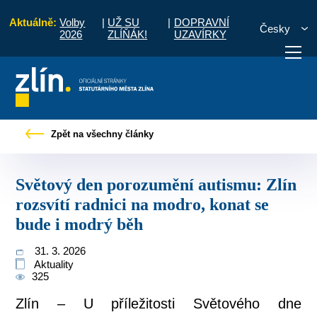
Aktuálně:
Volby
|
UŽ SU
|
DOPRAVNÍ
Česky
2026
ZLÍŇÁK!
UZAVÍRKY
ění autismu: Zlín rozsvítí radnici na modro, konat se bude i modrý běh
Zpět na všechny články
otřebuji vyřídit
Potřebuji zaplatit
Diskuzní fór
Světový den porozumění autismu: Zlín
rozsvítí radnici na modro, konat se
bude i modrý běh
31. 3. 2026
Aktuality
325
Zlín – U příležitosti Světového dne