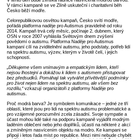
V rámci kampaně se ve Zlíně uskuteční i charitativní běh
Česko běží modře.
Celorepublikovou osvětou kampaň, Česko svítí modře,
pořádá platforma naděje pro Autismus pravidelně od roku
2014. Kampaň trvá celý měsíc, počínaje 2. dubnem, který
OSN v roce 2007 vyhlásila Světovým dnem zvýšení
povědomí o autismu. Platforma Naděje pro Autismus
kampaní cílí na zviditelnění autismu, jeho podstaty, potřeb lidí
na spektru autismu, výzev, kterým v životě čelí, i jejich
schopností.
„Děkujeme všem vnímavým a empatickým lidem, kteří
nejsou lhostejní a dokážou k lidem s autismem přistupovat
bez předsudků. Pomáhají tak vytvářet přívětivější podmínky
pro život nejen lidem na spektru autismu, ale všem bez
rozdílu,“
vzkazují organizátoři z platformy Naděje pro
autismus.
Proč modrá barva? Je symbolem komunikace – jedné ze tří
oblastí, které jsou pro lidi na spektru autismu problematické a
pro vzájemné porozumění zcela zásadní. Svoje sympatie a
účast mohou lidé také na podporu kampaně vyjádřit modrým
laděním oblečení nebo jeho doplňků, účastí na některé z akcí
a zmíněným nasvícením objektu na modro. Ke kampani se
připojí i letos řada míst po republice. Mezi nimi nebude chybět