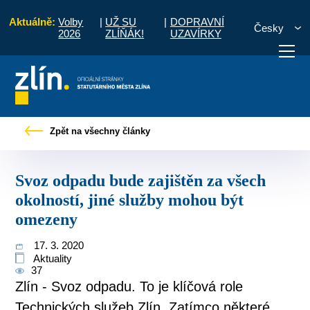
Aktuálně:
Volby
|
UŽ SU
|
DOPRAVNÍ
Česky
2026
ZLÍŇÁK!
UZAVÍRKY
dpadu bude zajištěn za všech okolností, jiné služby mohou být omezeny
Zpět na všechny články
otřebuji vyřídit
Potřebuji zaplatit
Diskuzní fór
Svoz odpadu bude zajištěn za všech
okolností, jiné služby mohou být
omezeny
17. 3. 2020
Aktuality
37
Zlín - Svoz odpadu. To je klíčová role
Technických služeb Zlín. Zatímco některé