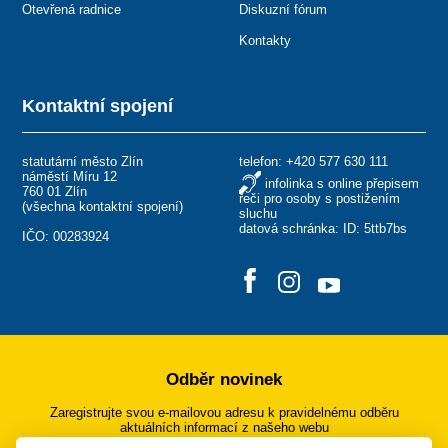
Otevřená radnice
Diskuzní fórum
Kontakty
Kontaktní spojení
statutární město Zlín
telefon:
+420 577 630 111
náměstí Míru 12
infolinka s online přepisem
760 01 Zlín
řeči pro osoby s postižením
(
všechna kontaktní spojení
)
sluchu
datová schránka: ID: 5ttb7bs
IČO: 00283924
Odběr novinek
Zaregistrujte svou e-mailovou adresu k pravidelnému odběru
aktuálních informací z našeho webu