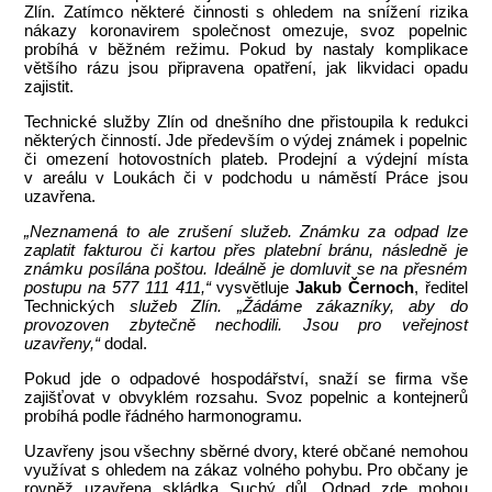
Zlín. Zatímco některé činnosti s ohledem na snížení rizika
nákazy koronavirem společnost omezuje, svoz popelnic
probíhá v běžném režimu. Pokud by nastaly komplikace
většího rázu jsou připravena opatření, jak likvidaci opadu
zajistit.
Technické služby Zlín od dnešního dne přistoupila k redukci
některých činností. Jde především o výdej známek i popelnic
či omezení hotovostních plateb. Prodejní a výdejní místa
v areálu v Loukách či v podchodu u náměstí Práce jsou
uzavřena.
„Neznamená to ale zrušení služeb. Známku za odpad lze
zaplatit fakturou či kartou přes platební bránu, následně je
známku posílána poštou. Ideálně je domluvit se na přesném
postupu na 577 111 411,“
vysvětluje
Jakub Černoch
, ředitel
Technických
služeb Zlín. „Žádáme zákazníky, aby do
provozoven zbytečně nechodili. Jsou pro veřejnost
uzavřeny,“
dodal.
Pokud jde o odpadové hospodářství, snaží se firma vše
zajišťovat v obvyklém rozsahu. Svoz popelnic a kontejnerů
probíhá podle řádného harmonogramu.
Uzavřeny jsou všechny sběrné dvory, které občané nemohou
využívat s ohledem na zákaz volného pohybu. Pro občany je
rovněž uzavřena skládka Suchý důl. Odpad zde mohou