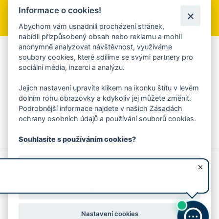
Informace o cookies!
Přihlásit se k odběru
Abychom vám usnadnili procházení stránek,
nabídli přizpůsobený obsah nebo reklamu a mohli
anonymně analyzovat návštěvnost, využíváme
Aplikace Mobilní rozhlas
soubory cookies, které sdílíme se svými partnery pro
sociální média, inzerci a analýzu.
Chcete dostávat do svého mobilu či mailu upozornění na
blížící se nebezpečí, odstávky, poruchy a výpadky energií,
Jejich nastavení upravíte klikem na ikonku štítu v levém
ankety, pozvánky na kulturní a sportovní akce?
dolním rohu obrazovky a kdykoliv jej můžete změnit.
Více informací o aplikaci
Podrobnější informace najdete v našich Zásadách
ochrany osobních údajů a používání souborů cookies.
Souhlasíte s používáním cookies?
© 2026 Magistrát města Zlína
Prohlášení o používání cookies
Ano, souhlasím
všechna práva vyhrazena
Ochrana osobních údajů
Prohlášení o přístupnosti
Podněty k webovým stránkám
Kontakt:
webmaster@zlin.eu
Nesouhlasím
Nastavení cookies