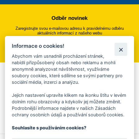
Odběr novinek
Zaregistrujte svou e-mailovou adresu k pravidelnému odběru
aktuálních informací z našeho webu
Informace o cookies!
Přihlásit se k odběru
Abychom vám usnadnili procházení stránek,
nabídli přizpůsobený obsah nebo reklamu a mohli
anonymně analyzovat návštěvnost, využíváme
Aplikace Mobilní rozhlas
soubory cookies, které sdílíme se svými partnery pro
sociální média, inzerci a analýzu.
Chcete dostávat do svého mobilu či mailu upozornění na
blížící se nebezpečí, odstávky, poruchy a výpadky energií,
Jejich nastavení upravíte klikem na ikonku štítu v levém
ankety, pozvánky na kulturní a sportovní akce?
dolním rohu obrazovky a kdykoliv jej můžete změnit.
Více informací o aplikaci
Podrobnější informace najdete v našich Zásadách
ochrany osobních údajů a používání souborů cookies.
Souhlasíte s používáním cookies?