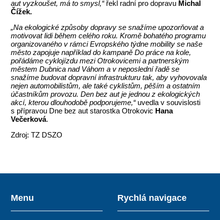
aut vyzkoušet, má to smysl,“
řekl radní pro dopravu
Michal
Čížek.
„Na ekologické způsoby dopravy se snažíme upozorňovat a
motivovat lidi během celého roku. Kromě bohatého programu
organizovaného v rámci Evropského týdne mobility se naše
město zapojuje například do kampaně Do práce na kole,
pořádáme cyklojízdu mezi Otrokovicemi a partnerským
městem Dubnica nad Váhom a v neposlední řadě se
snažíme budovat dopravní infrastrukturu tak, aby vyhovovala
nejen automobilistům, ale také cyklistům, pěším a ostatním
účastníkům provozu. Den bez aut je jednou z ekologických
akcí, kterou dlouhodobě podporujeme,“
uvedla v souvislosti
s přípravou Dne bez aut starostka Otrokovic
Hana
Večerková
.
Zdroj: TZ DSZO
Menu
Rychlá navigace