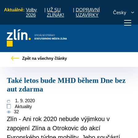
Aktuálně:
Volby
|
UŽ SU
|
DOPRAVNÍ
Česky
2026
ZLÍŇÁK!
UZAVÍRKY
Tiskové zprávy
Také letos bude MHD během Dne bez aut zdarma
Zpět na všechny články
otřebuji vyřídit
Potřebuji zaplatit
Diskuzní fór
Také letos bude MHD během Dne bez
aut zdarma
1. 9. 2020
Aktuality
32
Zlín - Ani rok 2020 nebude výjimkou v
zapojení Zlína a Otrokovic do akcí
Evropského týdne mobility. Jeho součástí