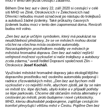
moci v tento den jezdit cestující zadarmo.
Během Dne bez aut v úterý 22. září 2020 si cestující v celé
síti MHD ve Zlíně, Otrokovicích i v Želechovicích nad
Dřevnicí nebudou muset označovat po nástupu do trolejbusů
a autobusů žádné jízdenky. Také průkazky časových
jízdenek budou moci v tento den zapomenout doma. Revizoři
budou mít volno.
„Den bez aut je určitým symbolem, který má poukázat na
neudržitelnost představy, že se ve městech mohou dostat
všichni na všechna místa osobními automobily.
Nezastupitelným prostředkem mobility ve městech je
městská hromadná doprava. Den bez aut nabízí nejširší
veřejnosti možnost vyzkoušet si naše trolejbusy a autobusy
zcela zdarma,“
uvedl ředitel Dopravní společnosti Zlín –
Otrokovice
Josef Kocháň
.
Využívání městské hromadné dopravy jako ekologičtějšího
dopravního prostředku než osobního automobilu podporují i
radnice zřizovatelských měst.
„Den bez aut bychom měli
vyzkoušet v co největší míře, abychom zjistili, jak by se nám
ve městě tzv. lépe dýchalo, ubylo kolon a v případě potřeby
se lépe parkovalo. Chceme dát občanům města alternativy v
cestování po městě, proto budujeme i nové cyklostezky.
MHD, kterou dlouhodobě podporujeme, zajišťuje cestujícím
komfort převyšující většinu měst v Česku. Pojďme Den bez