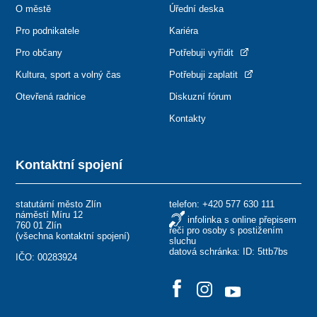
O městě
Úřední deska
Pro podnikatele
Kariéra
Pro občany
Potřebuji vyřídit
Kultura, sport a volný čas
Potřebuji zaplatit
Otevřená radnice
Diskuzní fórum
Kontakty
Kontaktní spojení
statutární město Zlín
telefon:
+420 577 630 111
náměstí Míru 12
infolinka s online přepisem
760 01 Zlín
řeči pro osoby s postižením
(
všechna kontaktní spojení
)
sluchu
datová schránka: ID: 5ttb7bs
IČO: 00283924