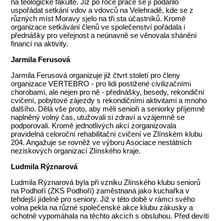
na teologické fakultě. Již po roce práce se jí podařilo
uspořádat setkání vdov a vdovců na Velehradě, kde se z
různých míst Moravy sjelo na tři sta účastníků. Kromě
organizace setkávání členů ve společenství pořádala i
přednášky pro veřejnost a neúnavně se věnovala shánění
financí na aktivity.
Jarmila Ferusová
Jarmila Ferusová organizuje již čtvrt století pro členy
organizace VERTEBRO - pro lidi postižené civilizačními
chorobami, ale nejen pro ně - přednášky, besedy, rekondiční
cvičení, pobytové zájezdy s rekondičními aktivitami a mnoho
dalšího. Dělá vše proto, aby měli senioři a seniorky příjemně
naplněný volný čas, utužovali si zdraví a vzájemně se
podporovali. Kromě jednotlivých akcí zorganizovala
pravidelná celoroční rehabilitační cvičení ve Zlínském klubu
204. Angažuje se rovněž ve výboru Asociace nestátních
neziskových organizací Zlínského kraje.
Ludmila Rýznarová
Ludmila Rýznarová byla při vzniku Zlínského klubu seniorů
na Podhoří (ZKS Podhoří) zaměstnaná jako kuchařka v
tehdejší jídelně pro seniory. Již v této době v rámci svého
volna pekla na různé společenské akce klubu zákusky a
ochotně vypomáhala na těchto akcích s obsluhou. Před devíti