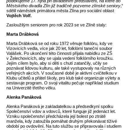
poděkujeme 17. října při divadelním představení, na které do
Městského divadla Zlín již tradičně pozveme zlínské seniory
,“
sdělil náměstek primátora města Zlína pro sociální oblast
Vojtěch Volf.
Zasloužilým seniorem pro rok 2023 se ve Zlíně staly:
Marta Drábková
Marta Drábková se od roku 1972 věnuje folklóru, kdy ve
Vizovicích vedla, více jak 20 let, folklórní taneční soubor
Valášek. Po ukončení této činnosti přijala nabídku ze ZŠ
v Želechovicích, aby se ujala vedení folklórního kroužku.
Jejím cílem bylo, aby si děti s chutí zatančily, učily se
poznávat lidovou kulturu, ale také vystupovaly na různých
veřejných akcích. V současné době je aktivní cvičitelkou v
Klubu učitelů a přátel školy, pro klub také organizuje výlety a
sestavuje program. O svoji vitalitu pečuje například studium
na Univerzitě třetího věku.
Alenka Panáková
Alenka Panáková je zakladatelkou a předsedkyní spolku
Společenství vdov a vdovců, které funguje již jedenáct let.
Vzniku společenství předcházela její bolest po ztrátě
manžela, kdy zatoužila pomáhat druhým překonávat tíživé
období po ovdovění. Na tuto službu se připravovala i studiem