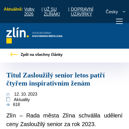
Aktuálně:
Volby
|
UŽ SU
|
DOPRAVNÍ
Česky
2026
ZLÍŇÁK!
UZAVÍRKY
 zprávy
Titul Zasloužilý senior letos patří čtyřem inspirativním ženám
Zpět na všechny články
otřebuji vyřídit
Potřebuji zaplatit
Diskuzní fór
Titul Zasloužilý senior letos patří
čtyřem inspirativním ženám
12. 10. 2023
Aktuality
618
Zlín – Rada města Zlína schválila udělení
ceny Zasloužilý senior za rok 2023.