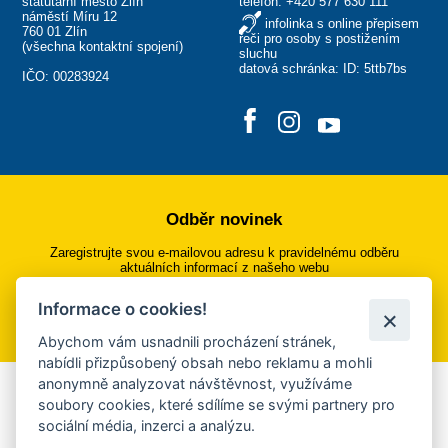
statutární město Zlín
telefon:
+420 577 630 111
náměstí Míru 12
infolinka s online přepisem
760 01 Zlín
řeči pro osoby s postižením
(
všechna kontaktní spojení
)
sluchu
datová schránka: ID: 5ttb7bs
IČO: 00283924
Odběr novinek
Zaregistrujte svou e-mailovou adresu k pravidelnému odběru
aktuálních informací z našeho webu
Informace o cookies!
Přihlásit se k odběru
Abychom vám usnadnili procházení stránek,
nabídli přizpůsobený obsah nebo reklamu a mohli
anonymně analyzovat návštěvnost, využíváme
Aplikace Mobilní rozhlas
soubory cookies, které sdílíme se svými partnery pro
sociální média, inzerci a analýzu.
Chcete dostávat do svého mobilu či mailu upozornění na