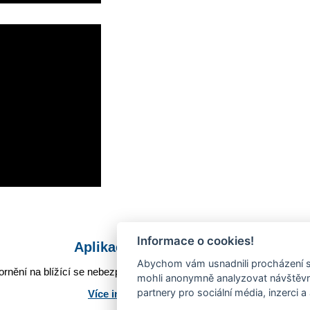
Informace o cookies!
Aplikace Mobilní rozhlas
Abychom vám usnadnili procházení s
rnění na blížící se nebezpečí, odstávky, poruchy a výpadky energií,
mohli anonymně analyzovat návštěvno
partnery pro sociální média, inzerci a
Více informací o aplikaci