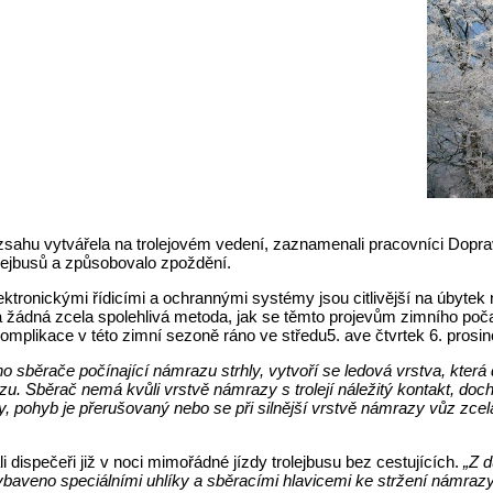
zsahu vytvářela na trolejovém vedení, zaznamenali pracovníci Dopravn
olejbusů a způsobovalo zpoždění.
lektronickými řídicími a ochrannými systémy jsou citlivější na úbytek
žádná zcela spolehlivá metoda, jak se těmto projevům zimního počasí
omplikace v této zimní sezoně ráno ve středu5. ave čtvrtek 6. prosin
jeho sběrače počínající námrazu strhly, vytvoří se ledová vrstva, kt
zu. Sběrač nemá kvůli vrstvě námrazy s trolejí náležitý kontakt, doc
y, pohyb je přerušovaný nebo se při silnější vrstvě námrazy vůz zcel
i dispečeři již v noci mimořádné jízdy trolejbusu bez cestujících.
„Z d
baveno speciálními uhlíky a sběracími hlavicemi ke stržení námrazy n