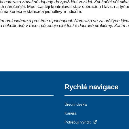
a námraza závažné dopady do zpoždění vozidel. Zpoždění několika s
ch náročnější. Musí častěji kontrolovat stav sběracích hlavic na ty
ků na konečné stanice a jednotlivým řidičům.
ujícím omlouváme a prosíme o pochopení. Námraza se za určitých kli
a několik dnů v roce způsobuje elektrické dopravě problémy. Zatím ne
Rychlá navigace
Úřední deska
Kariéra
Potřebuji vyřídit