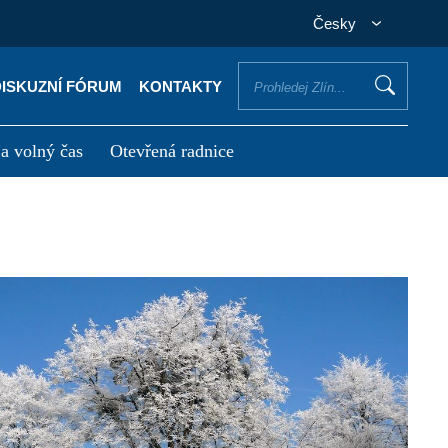
Česky
DISKUZNÍ FÓRUM
KONTAKTY
 a volný čas
Otevřená radnice
otřebuji vyřídit
Potřebuji zaplatit