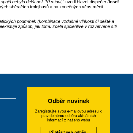
pojů nebylo delší než 10 minut,“
uvedl hlavní dispečer
Josef
čových sběračích trolejbusů a na konečných včas měnit
matických podmínek (kombinace vzdušné vlhkosti či deště a
existuje způsob, jak tomu zcela spolehlivě v rozvětvené síti
Odběr novinek
Zaregistrujte svou e-mailovou adresu k
pravidelnému odběru aktuálních
informací z našeho webu
Přihlásit se k odběru