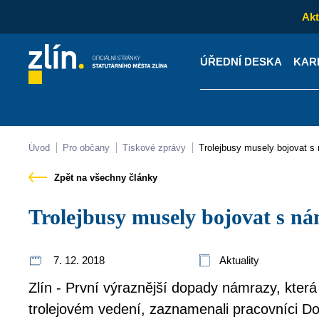
Akt
ÚŘEDNÍ DESKA
KAR
Kontakty
Úřední desk
Úvod
Pro občany
Tiskové zprávy
Trolejbusy musely bojovat 
Zpět na všechny články
Trolejbusy musely bojovat s n
7. 12. 2018
Aktuality
Zlín - První výraznější dopady námrazy, kter
trolejovém vedení, zaznamenali pracovníci Do