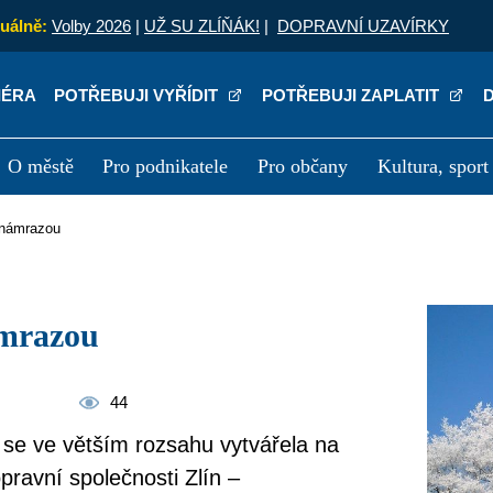
uálně:
Volby 2026
|
UŽ SU ZLÍŇÁK!
|
DOPRAVNÍ UZAVÍRKY
IÉRA
POTŘEBUJI VYŘÍDIT
POTŘEBUJI ZAPLATIT
O městě
Pro podnikatele
Pro občany
Kultura, sport
a
Kariéra
P
s námrazou
ámrazou
44
á se ve větším rozsahu vytvářela na
pravní společnosti Zlín –