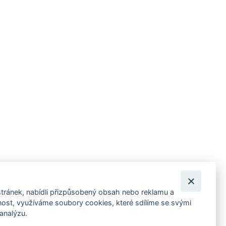
tránek, nabídli přizpůsobený obsah nebo reklamu a
 ankety, pozvánky na kulturní a sportovní akce?
st, využíváme soubory cookies, které sdílíme se svými
 analýzu.