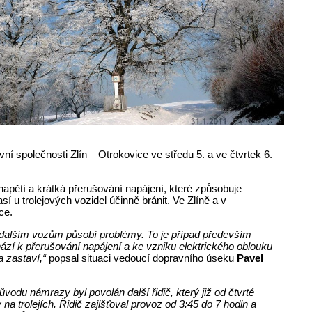
í společnosti Zlín – Otrokovice ve středu 5. a ve čtvrtek 6.
 napětí a krátká přerušování napájení, které způsobuje
 u trolejových vozidel účinně bránit. Ve Zlíně a v
ce.
erá dalším vozům působí problémy. To je případ především
hází k přerušování napájení a ke vzniku elektrického oblouku
a zastaví,“
popsal situaci vedoucí dopravního úseku
Pavel
ůvodu námrazy byl povolán další řidič, který již od čtvrté
a trolejích. Řidič zajišťoval provoz od 3:45 do 7 hodin a