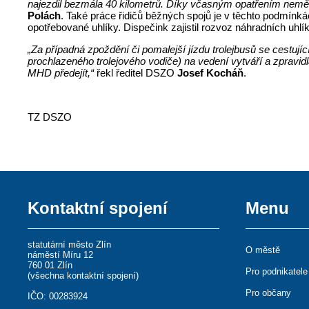
najezdil bezmála 40 kilometrů. Díky včasným opatřením neměl
Polách
. Také práce řidičů běžných spojů je v těchto podmínká
opotřebované uhlíky. Dispečink zajistil rozvoz náhradních uhlí
„Za případná zpoždění či pomalejší jízdu trolejbusů se cest
prochlazeného trolejového vodiče) na vedení vytváří a zpravidl
MHD předejít,“
řekl ředitel DSZO
Josef Kocháň
.
TZ DSZO
Kontaktní spojení
Menu
statutární město Zlín
O městě
náměstí Míru 12
760 01 Zlín
Pro podnikatele
(
všechna kontaktní spojení
)
Pro občany
IČO: 00283924