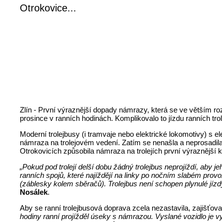
Otrokovice...
Zlín - První výraznější dopady námrazy, která se ve větším ro
prosince v ranních hodinách. Komplikovalo to jízdu ranních tr
Moderní trolejbusy (i tramvaje nebo elektrické lokomotivy) s e
námraza na trolejovém vedení. Zatím se nenašla a neprosadila 
Otrokovicích způsobila námraza na trolejích první výraznější k
„Pokud pod trolejí delší dobu žádný trolejbus neprojíždí, aby 
ranních spojů, které najíždějí na linky po nočním slabém provo
(záblesky kolem sběračů). Trolejbus není schopen plynulé jízd
Nosálek
.
Aby se ranní trolejbusová doprava zcela nezastavila, zajišťoval
hodiny ranní projížděl úseky s námrazou. Vyslané vozidlo je vy