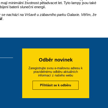
mají minimální životnost pětadvacet let. Tyto lampy jsou také
jení baterií sluneční energií.
 se nachází na Vršavě u zábavního parku Galaxie. Věřím, že
ář
.
Odběr novinek
Zaregistrujte svou e-mailovou adresu k
pravidelnému odběru aktuálních
informací z našeho webu
Přihlásit se k odběru