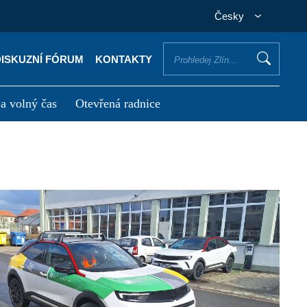
Česky
DISKUZNÍ FÓRUM
KONTAKTY
 a volný čas
Otevřená radnice
otřebuji vyřídit
Potřebuji zaplatit