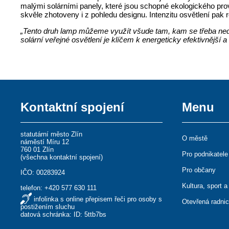
malými solárními panely, které jsou schopné ekologického prov
skvěle zhotoveny i z pohledu designu. Intenzitu osvětlení pak r
„Tento druh lamp můžeme využít všude tam, kam se třeba ned
solární veřejné osvětlení je klíčem k energeticky efektivnější 
Kontaktní spojení
Menu
statutární město Zlín
O městě
náměstí Míru 12
760 01 Zlín
Pro podnikatele
(
všechna kontaktní spojení
)
Pro občany
IČO: 00283924
Kultura, sport a
telefon:
+420 577 630 111
infolinka s online přepisem řeči pro osoby s
Otevřená radni
postižením sluchu
datová schránka: ID: 5ttb7bs