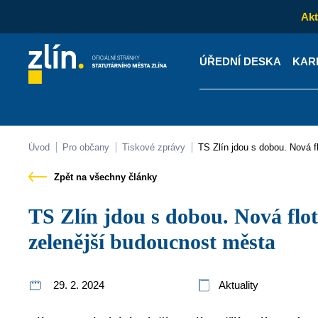
Akt
ÚŘEDNÍ DESKA
KAR
Kontakty
Úřední desk
Úvod
Pro občany
Tiskové zprávy
TS Zlín jdou s dobou. Nová f
Zpět na všechny články
TS Zlín jdou s dobou. Nová flotila elektromobilů slibuje
zelenější budoucnost města
29. 2. 2024
Aktuality