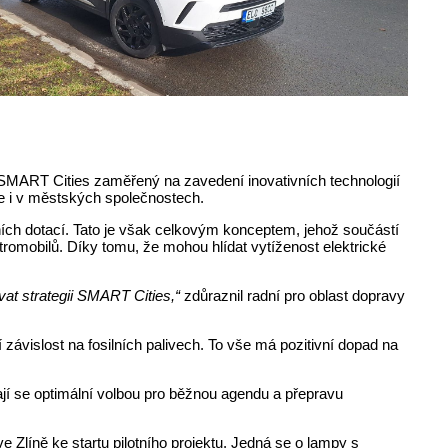
pt SMART Cities zaměřený na zavedení inovativních technologií
uje i v městských společnostech.
ních dotací. Tato je však celkovým konceptem, jehož součástí
tromobilů. Díky tomu, že mohou hlídat vytíženost elektrické
vat strategii SMART Cities,“
zdůraznil radní pro oblast dopravy
 závislost na fosilních palivech. To vše má pozitivní dopad na
jí se optimální volbou pro běžnou agendu a přepravu
 Zlíně ke startu pilotního projektu. Jedná se o lampy s