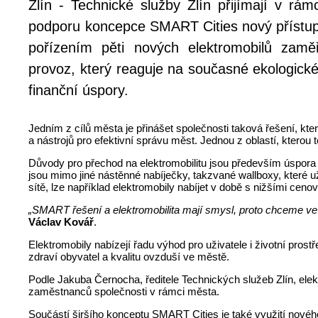
Zlín - Technické služby Zlín přijímají v rámc
podporu koncepce SMART Cities nový přístup 
pořízením pěti nových elektromobilů zamě
provoz, který reaguje na současné ekologick
finanční úspory.
Jedním z cílů města je přinášet společnosti taková řešení, kt
a nástrojů pro efektivní správu měst. Jednou z oblastí, kterou 
Důvody pro přechod na elektromobilitu jsou především úspora 
jsou mimo jiné nástěnné nabíječky, takzvané wallboxy, které u
sítě, lze například elektromobily nabíjet v době s nižšími cenov
„SMART řešení a elektromobilita mají smysl, proto chceme ve m
Václav Kovář
.
Elektromobily nabízejí řadu výhod pro uživatele i životní pros
zdraví obyvatel a kvalitu ovzduší ve městě.
Podle Jakuba Černocha, ředitele Technických služeb Zlín, el
zaměstnanců společnosti v rámci města.
Součástí širšího konceptu SMART Cities je také využití nového