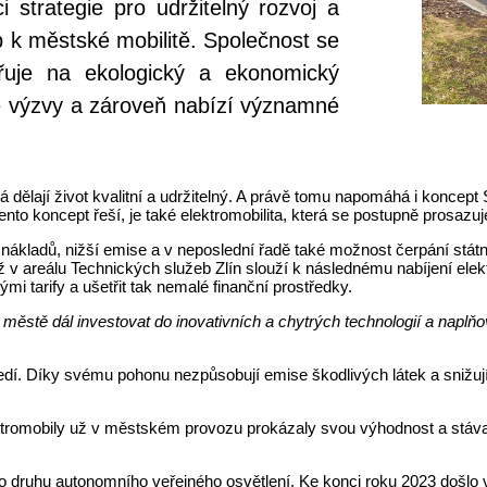
i strategie pro udržitelný rozvoj a
k městské mobilitě. Společnost se
řuje na ekologický a ekonomický
é výzvy a zároveň nabízí významné
erá dělají život kvalitní a udržitelný. A právě tomu napomáhá i konce
tento koncept řeší, je také elektromobilita, která se postupně prosaz
nákladů, nižší emise a v neposlední řadě také možnost čerpání stát
ž v areálu Technických služeb Zlín slouží k následnému nabíjení elek
ými tarify a ušetřit tak nemalé finanční prostředky.
ěstě dál investovat do inovativních a chytrých technologií a naplňo
tředí. Díky svému pohonu nezpůsobují emise škodlivých látek a snižují
ektromobily už v městském provozu prokázaly svou výhodnost a stáva
 druhu autonomního veřejného osvětlení. Ke konci roku 2023 došlo ve