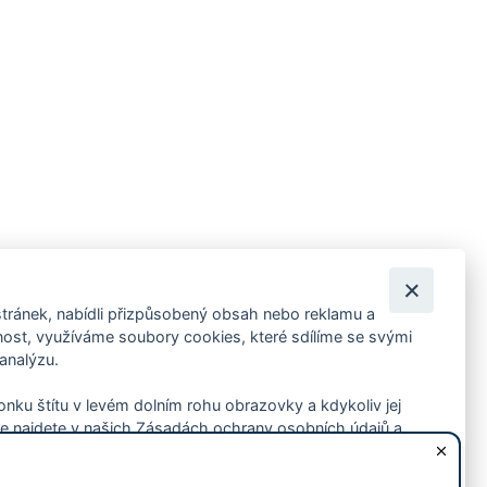
tránek, nabídli přizpůsobený obsah nebo reklamu a
 ankety, pozvánky na kulturní a sportovní akce?
st, využíváme soubory cookies, které sdílíme se svými
 analýzu.
konku štítu v levém dolním rohu obrazovky a kdykoliv jej
e najdete v našich Zásadách ochrany osobních údajů a