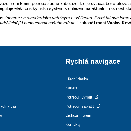
ozu, není k nim potřeba žádné kabeláže, lze je ovládat bezdrátově a 
eguluje elektronický řídicí systém s ohledem na aktuální možnosti dobí
ostaneme se standardním veřejným osvětlením. První takové lampy
a udržitelnější budoucnosti našeho města,“
zakončil radní
Václav Kov
Rychlá navigace
Úřední deska
Kariéra
Potřebuji vyřídit
 volný čas
Potřebuji zaplatit
ce
Diskuzní fórum
Kontakty