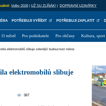
uálně:
Volby 2026
|
UŽ SU ZLÍŇÁK!
|
DOPRAVNÍ UZAVÍRKY
IÉRA
POTŘEBUJI VYŘÍDIT
POTŘEBUJI ZAPLATIT
O městě
Pro podnikatele
Pro občany
Kultura, sport
a
Kariéra
P
lotila elektromobilů slibuje zelenější budoucnost města
367