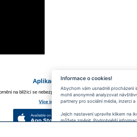
Informace o cookies!
Aplikace Mobilní rozhlas
Abychom vám usnadnili procházení s
rnění na blížící se nebezpečí, odstávky, poruchy a výpadky energií,
mohli anonymně analyzovat návštěvno
partnery pro sociální média, inzerci a
Více informací o aplikaci
Jejich nastavení upravíte klikem na i
můžete změnit. Podrobnější informac
používání souborů cookies.