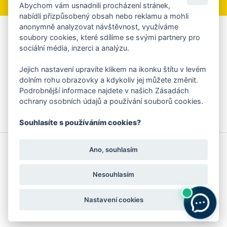
Abychom vám usnadnili procházení stránek,
nabídli přizpůsobený obsah nebo reklamu a mohli
anonymně analyzovat návštěvnost, využíváme
Aplikace Mobilní rozhlas
soubory cookies, které sdílíme se svými partnery pro
sociální média, inzerci a analýzu.
Chcete dostávat do svého mobilu či mailu upozornění na
blížící se nebezpečí, odstávky, poruchy a výpadky energií,
Jejich nastavení upravíte klikem na ikonku štítu v levém
ankety, pozvánky na kulturní a sportovní akce?
dolním rohu obrazovky a kdykoliv jej můžete změnit.
Více informací o aplikaci
Podrobnější informace najdete v našich Zásadách
ochrany osobních údajů a používání souborů cookies.
Souhlasíte s používáním cookies?
© 2026 Magistrát města Zlína
Prohlášení o používání cookies
Ano, souhlasím
všechna práva vyhrazena
Ochrana osobních údajů
Prohlášení o přístupnosti
Podněty k webovým stránkám
Kontakt:
webmaster@zlin.eu
Nesouhlasím
Nastavení cookies