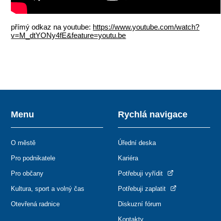
přímý odkaz na youtube:
https://www.youtube.com/watch?
v=M_dtYONy4fE&feature=youtu.be
Menu
Rychlá navigace
O městě
Úřední deska
Pro podnikatele
Kariéra
Pro občany
Potřebuji vyřídit
Kultura, sport a volný čas
Potřebuji zaplatit
Otevřená radnice
Diskuzní fórum
Kontakty