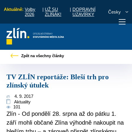
Aktuálně:
Volby
|
UŽ SU
|
DOPRAVNÍ
Česky
2026
ZLÍŇÁK!
UZAVÍRKY
any
Tiskové zprávy
TV ZLÍN reportáže: Bleší trh pro zlínský útulek
Zpět na všechny články
otřebuji vyřídit
Potřebuji zaplatit
Diskuzní fór
TV ZLÍN reportáže: Bleší trh pro
zlínský útulek
4. 9. 2017
Aktuality
101
Zlín - Od pondělí 28. srpna až do pátku 1.
září mohli občané Zlína výhodně nakoupit na
bleším trhu – a zároveň přispět zlínskému