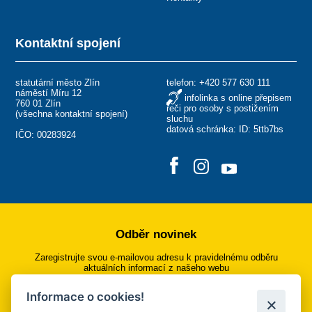
Kontaktní spojení
statutární město Zlín
telefon:
+420 577 630 111
náměstí Míru 12
infolinka s online přepisem
760 01 Zlín
řeči pro osoby s postižením
(
všechna kontaktní spojení
)
sluchu
datová schránka: ID: 5ttb7bs
IČO: 00283924
Odběr novinek
Zaregistrujte svou e-mailovou adresu k pravidelnému odběru
aktuálních informací z našeho webu
Informace o cookies!
Přihlásit se k odběru