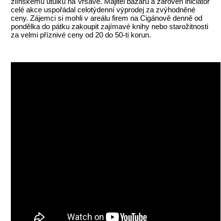
zlínskému útulku na Vršavě. Majitel bazaru a zároveň iniciátor
celé akce uspořádal celotýdenní výprodej za zvýhodněné
ceny. Zájemci si mohli v areálu firem na Cigánově denně od
pondělka do pátku zakoupit zajímavé knihy nebo starožitnosti
za velmi příznivé ceny od 20 do 50-ti korun.