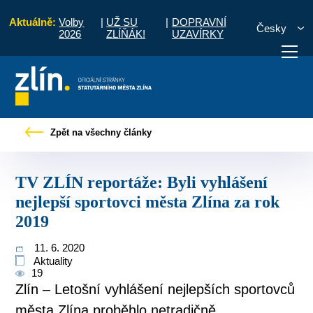
Aktuálně:
Volby
|
UŽ SU
|
DOPRAVNÍ
Česky
2026
ZLÍŇÁK!
UZAVÍRKY
LÍN reportáže: Byli vyhlášení nejlepší sportovci města Zlína za rok 2019
Zpět na všechny články
otřebuji vyřídit
Potřebuji zaplatit
Diskuzní fór
TV ZLÍN reportáže: Byli vyhlášení
nejlepší sportovci města Zlína za rok
2019
11. 6. 2020
Aktuality
19
Zlín – Letošní vyhlášení nejlepších sportovců
města Zlína proběhlo netradičně