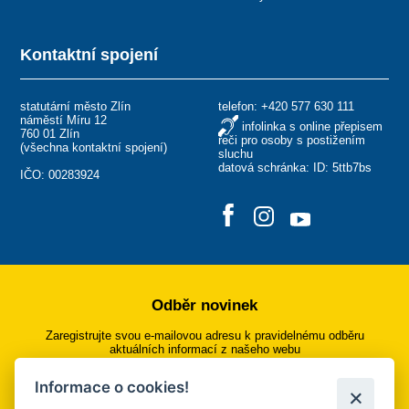
Kontaktní spojení
statutární město Zlín
telefon:
+420 577 630 111
náměstí Míru 12
infolinka s online přepisem
760 01 Zlín
řeči pro osoby s postižením
(
všechna kontaktní spojení
)
sluchu
datová schránka: ID: 5ttb7bs
IČO: 00283924
Odběr novinek
Zaregistrujte svou e-mailovou adresu k pravidelnému odběru
aktuálních informací z našeho webu
Informace o cookies!
Přihlásit se k odběru