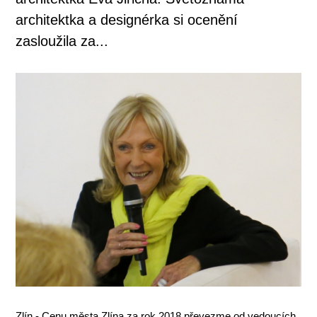
architektka a designérka si ocenění
zasloužila za...
Zlín - Cenu města Zlína za rok 2018 převezme od vedoucích