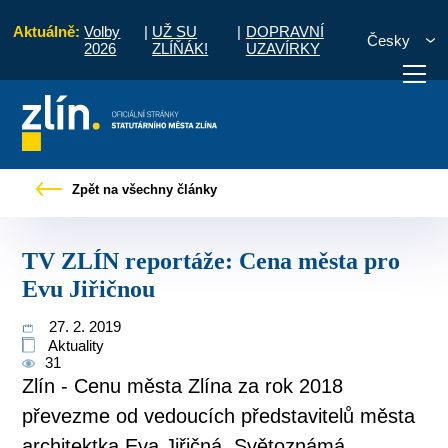
Aktuálně:
Volby
|
UŽ SU
|
DOPRAVNÍ
Česky
2026
ZLÍŇÁK!
UZAVÍRKY
y
Tiskové zprávy
TV ZLÍN reportáže: Cena města pro Evu Jiřičnou
Zpět na všechny články
otřebuji vyřídit
Potřebuji zaplatit
Diskuzní fór
TV ZLÍN reportáže: Cena města pro
Evu Jiřičnou
27. 2. 2019
Aktuality
31
Zlín - Cenu města Zlína za rok 2018
převezme od vedoucích představitelů města
architektka Eva Jiřičná. Světoznámá