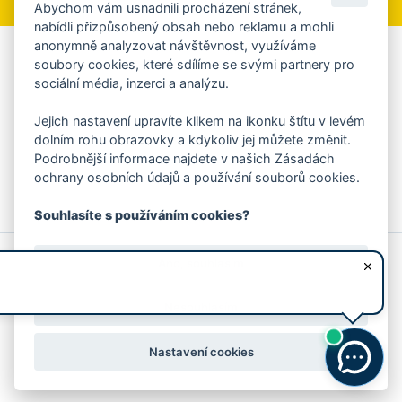
Abychom vám usnadnili procházení stránek,
nabídli přizpůsobený obsah nebo reklamu a mohli
anonymně analyzovat návštěvnost, využíváme
Aplikace Mobilní rozhlas
soubory cookies, které sdílíme se svými partnery pro
sociální média, inzerci a analýzu.
Chcete dostávat do svého mobilu či mailu upozornění na
blížící se nebezpečí, odstávky, poruchy a výpadky energií,
Jejich nastavení upravíte klikem na ikonku štítu v levém
ankety, pozvánky na kulturní a sportovní akce?
dolním rohu obrazovky a kdykoliv jej můžete změnit.
Více informací o aplikaci
Podrobnější informace najdete v našich Zásadách
ochrany osobních údajů a používání souborů cookies.
Souhlasíte s používáním cookies?
© 2026 Magistrát města Zlína
Prohlášení o používání cookies
Ano, souhlasím
všechna práva vyhrazena
Ochrana osobních údajů
Prohlášení o přístupnosti
Podněty k webovým stránkám
Kontakt:
webmaster@zlin.eu
Nesouhlasím
Nastavení cookies