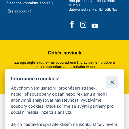
řeči pro osoby s postižením
(
všechna kontaktní spojení
)
sluchu
datová schránka: ID: 5ttb7bs
IČO: 00283924
Odběr novinek
Zaregistrujte svou e-mailovou adresu k pravidelnému odběru
aktuálních informací z našeho webu
Informace o cookies!
Přihlásit se k odběru
Abychom vám usnadnili procházení stránek,
nabídli přizpůsobený obsah nebo reklamu a mohli
anonymně analyzovat návštěvnost, využíváme
Aplikace Mobilní rozhlas
soubory cookies, které sdílíme se svými partnery pro
sociální média, inzerci a analýzu.
Chcete dostávat do svého mobilu či mailu upozornění na
blížící se nebezpečí, odstávky, poruchy a výpadky energií,
Jejich nastavení upravíte klikem na ikonku štítu v levém
ankety, pozvánky na kulturní a sportovní akce?