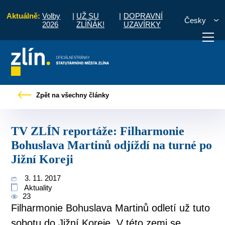
Aktuálně:
Volby
|
UŽ SU
|
DOPRAVNÍ
Česky
2026
ZLÍŇÁK!
UZAVÍRKY
eportáže: Filharmonie Bohuslava Martinů odjíždí na turné po Jižní Koreji
Zpět na všechny články
otřebuji vyřídit
Potřebuji zaplatit
Diskuzní fór
TV ZLÍN reportáže: Filharmonie
Bohuslava Martinů odjíždí na turné po
Jižní Koreji
3. 11. 2017
Aktuality
23
Filharmonie Bohuslava Martinů odletí už tuto
sobotu do Jižní Koreje. V této zemi se