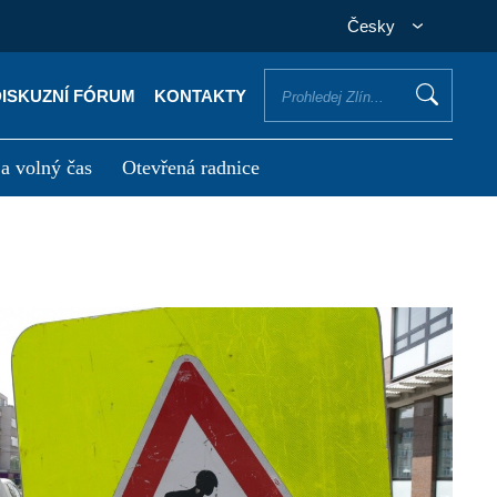
Česky
DISKUZNÍ FÓRUM
KONTAKTY
 a volný čas
Otevřená radnice
otřebuji vyřídit
Potřebuji zaplatit