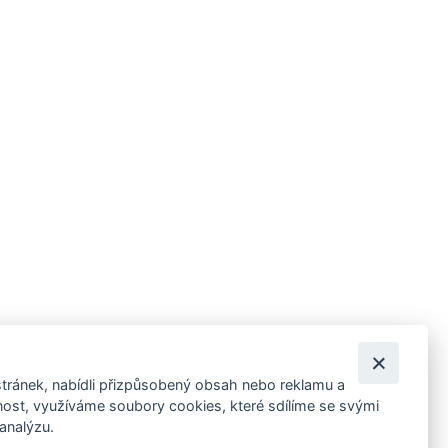
tránek, nabídli přizpůsobený obsah nebo reklamu a
 ankety, pozvánky na kulturní a sportovní akce?
st, využíváme soubory cookies, které sdílíme se svými
 analýzu.