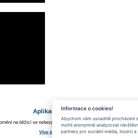
Informace o cookies!
Aplikace Mobilní rozhlas
Abychom vám usnadnili procházení s
rnění na blížící se nebezpečí, odstávky, poruchy a výpadky energií,
mohli anonymně analyzovat návštěvno
partnery pro sociální média, inzerci a
Více informací o aplikaci