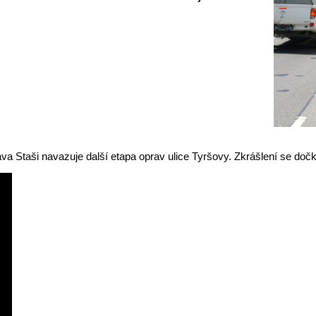
va Staši navazuje další etapa oprav ulice Tyršovy. Zkrášlení se doč