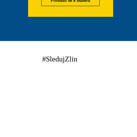
Přihlásit se k odběru
#SledujZlin