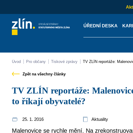
Akt
ÚŘEDNÍ DESKA
KAR
Kontakty
Úřední desk
Úvod
Pro občany
Tiskové zprávy
TV ZLÍN reportáže: Malenovi
Zpět na všechny články
TV ZLÍN reportáže: Malenovice se rychle mění. Co na
to říkají obyvatelé?
25. 1. 2016
Aktuality
Malenovice se rychle mění. Na zrekonstruovan