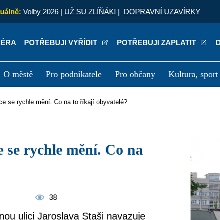
uálně:
Volby 2026
|
UŽ SU ZLÍŇÁK!
|
DOPRAVNÍ UZAVÍRKY
IÉRA
POTŘEBUJI VYŘÍDIT
POTŘEBUJI ZAPLATIT
O městě
Pro podnikatele
Pro občany
Kultura, sport
a
Kariéra
P
ce se rychle mění. Co na to říkají obyvatelé?
38
ou ulici Jaroslava Staši navazuje