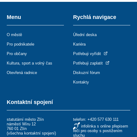
Menu
Rychlá navigace
O městě
Úřední deska
Pro podnikatele
Kariéra
Pro občany
Potřebuji vyřídit
Kultura, sport a volný čas
Potřebuji zaplatit
Otevřená radnice
Diskuzní fórum
Kontakty
Kontaktní spojení
statutární město Zlín
telefon:
+420 577 630 111
náměstí Míru 12
infolinka s online přepisem
760 01 Zlín
řeči pro osoby s postižením
(
všechna kontaktní spojení
)
sluchu