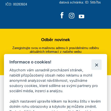
datová schránka: ID: 5ttb7bs
IČO: 00283924
Odběr novinek
Zaregistrujte svou e-mailovou adresu k pravidelnému odběru
aktuálních informací z našeho webu
Informace o cookies!
Přihlásit se k odběru
Abychom vám usnadnili procházení stránek,
nabídli přizpůsobený obsah nebo reklamu a mohli
anonymně analyzovat návštěvnost, využíváme
Aplikace Mobilní rozhlas
soubory cookies, které sdílíme se svými partnery pro
sociální média, inzerci a analýzu.
Chcete dostávat do svého mobilu či mailu upozornění na
blížící se nebezpečí, odstávky, poruchy a výpadky energií,
Jejich nastavení upravíte klikem na ikonku štítu v levém
ankety, pozvánky na kulturní a sportovní akce?
dolním rohu obrazovky a kdykoliv jej můžete změnit.
Více informací o aplikaci