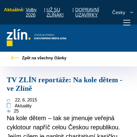
Aktuálně:
Volby
|
UŽ SU
|
DOPRAVNÍ
Česky
2026
ZLÍŇÁK!
UZAVÍRKY
občany
Tiskové zprávy
TV ZLÍN reportáže: Na kole dětem - ve Zlíně
Zpět na všechny články
otřebuji vyřídit
Potřebuji zaplatit
Diskuzní fór
TV ZLÍN reportáže: Na kole dětem -
ve Zlíně
22. 6. 2015
Aktuality
25
Na kole dětem – tak se jmenuje veřejná
cyklotour napříč celou Českou republikou.
Jejím cílem je naplnit charitativní kasičku