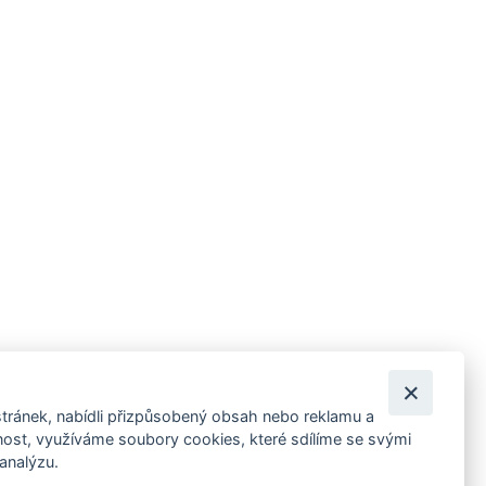
tránek, nabídli přizpůsobený obsah nebo reklamu a
 ankety, pozvánky na kulturní a sportovní akce?
st, využíváme soubory cookies, které sdílíme se svými
 analýzu.