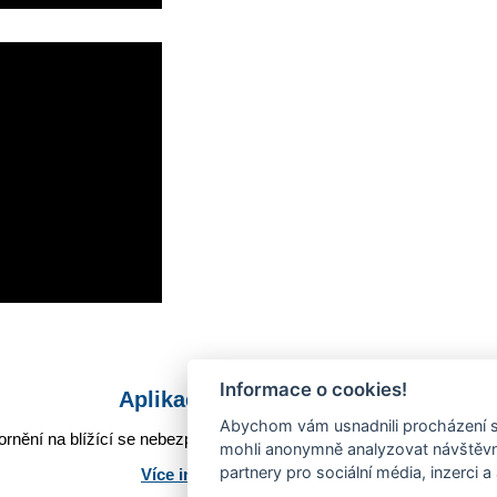
Informace o cookies!
Aplikace Mobilní rozhlas
Abychom vám usnadnili procházení s
rnění na blížící se nebezpečí, odstávky, poruchy a výpadky energií,
mohli anonymně analyzovat návštěvno
partnery pro sociální média, inzerci a
Více informací o aplikaci