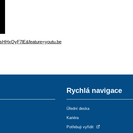
ssHHxQyF7lE&feature=youtu.be
Rychlá navigace
Úřední deska
Kariéra
Potřebuji vyřídit