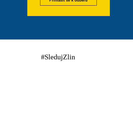
Přihlásit se k odběru
#SledujZlin