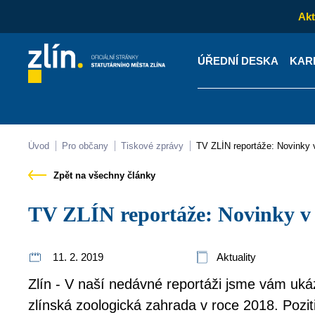
Akt
ÚŘEDNÍ DESKA
KAR
Kontakty
Úřední desk
Úvod
Pro občany
Tiskové zprávy
TV ZLÍN reportáže: Novinky 
Zpět na všechny články
TV ZLÍN reportáže: Novinky v
11. 2. 2019
Aktuality
Zlín - V naší nedávné reportáži jsme vám uká
zlínská zoologická zahrada v roce 2018. Pozit