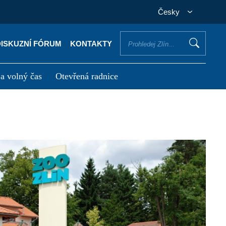
Česky
DISKUZNÍ FÓRUM
KONTAKTY
 a volný čas
Otevřená radnice
otřebuji vyřídit
Potřebuji zaplatit