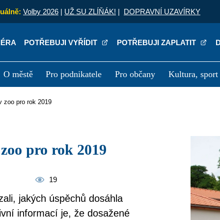
uálně:
Volby 2026
|
UŽ SU ZLÍŇÁK!
|
DOPRAVNÍ UZAVÍRKY
IÉRA
POTŘEBUJI VYŘÍDIT
POTŘEBUJI ZAPLATIT
O městě
Pro podnikatele
Pro občany
Kultura, sport
a
Kariéra
P
v zoo pro rok 2019
 zoo pro rok 2019
19
zali, jakých úspěchů dosáhla
ivní informací je, že dosažené