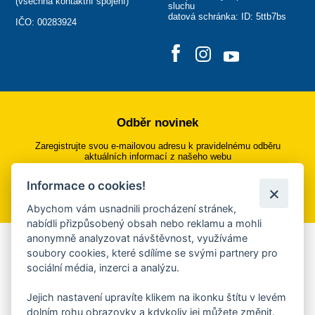
(
všechna kontaktní spojení
)
sluchu
datová schránka: ID: 5ttb7bs
IČO: 00283924
Odběr novinek
Zaregistrujte svou e-mailovou adresu k pravidelnému odběru
aktuálních informací z našeho webu
Informace o cookies!
Přihlásit se k odběru
Abychom vám usnadnili procházení stránek,
nabídli přizpůsobený obsah nebo reklamu a mohli
anonymně analyzovat návštěvnost, využíváme
Aplikace Mobilní rozhlas
soubory cookies, které sdílíme se svými partnery pro
sociální média, inzerci a analýzu.
Chcete dostávat do svého mobilu či mailu upozornění na
blížící se nebezpečí, odstávky, poruchy a výpadky energií,
Jejich nastavení upravíte klikem na ikonku štítu v levém
ankety, pozvánky na kulturní a sportovní akce?
dolním rohu obrazovky a kdykoliv jej můžete změnit.