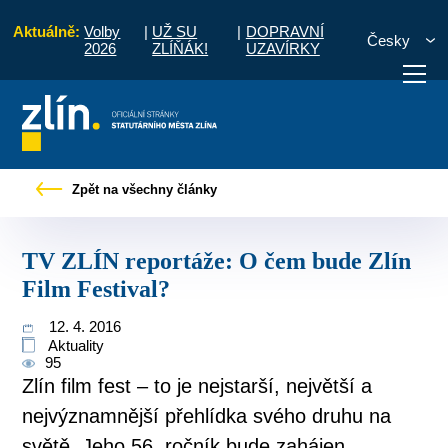
Aktuálně:
Volby
|
UŽ SU
|
DOPRAVNÍ
Česky
2026
ZLÍŇÁK!
UZAVÍRKY
Tiskové zprávy
TV ZLÍN reportáže: O čem bude Zlín Film Festival?
Zpět na všechny články
otřebuji vyřídit
Potřebuji zaplatit
Diskuzní fór
TV ZLÍN reportáže: O čem bude Zlín
Film Festival?
12. 4. 2016
Aktuality
95
Zlín film fest – to je nejstarší, největší a
nejvýznamnější přehlídka svého druhu na
světě. Jeho 56. ročník bude zahájen...