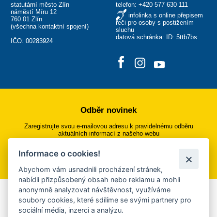
statutární město Zlín
telefon:
+420 577 630 111
náměstí Míru 12
infolinka s online přepisem
760 01 Zlín
řeči pro osoby s postižením
(
všechna kontaktní spojení
)
sluchu
datová schránka: ID: 5ttb7bs
IČO: 00283924
Odběr novinek
Zaregistrujte svou e-mailovou adresu k pravidelnému odběru
aktuálních informací z našeho webu
Informace o cookies!
Přihlásit se k odběru
Abychom vám usnadnili procházení stránek,
nabídli přizpůsobený obsah nebo reklamu a mohli
anonymně analyzovat návštěvnost, využíváme
Aplikace Mobilní rozhlas
soubory cookies, které sdílíme se svými partnery pro
sociální média, inzerci a analýzu.
Chcete dostávat do svého mobilu či mailu upozornění na