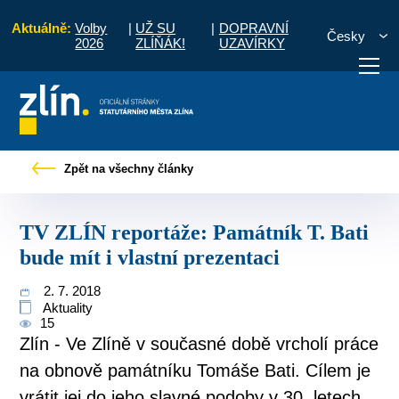
Aktuálně:
Volby
|
UŽ SU
|
DOPRAVNÍ
Česky
2026
ZLÍŇÁK!
UZAVÍRKY
ávy
TV ZLÍN reportáže: Památník T. Bati bude mít i vlastní prezentaci
Zpět na všechny články
otřebuji vyřídit
Potřebuji zaplatit
Diskuzní fór
TV ZLÍN reportáže: Památník T. Bati
bude mít i vlastní prezentaci
2. 7. 2018
Aktuality
15
Zlín - Ve Zlíně v současné době vrcholí práce
na obnově památníku Tomáše Bati. Cílem je
vrátit jej do jeho slavné podoby v 30. letech