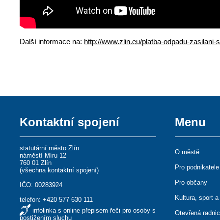
Další informace na:
http://www.zlin.eu/platba-odpadu-zasilani
Kontaktní spojení
Menu
statutární město Zlín
O městě
náměstí Míru 12
760 01 Zlín
Pro podnikatele
(
všechna kontaktní spojení
)
Pro občany
IČO: 00283924
Kultura, sport a
telefon:
+420 577 630 111
infolinka s online přepisem řeči pro osoby s
Otevřená radni
postižením sluchu