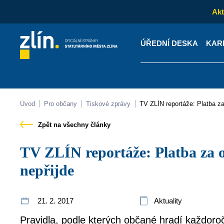
Akt
ÚŘEDNÍ DESKA
KAR
Kontakty
Úřední desk
Úvod
Pro občany
Tiskové zprávy
TV ZLÍN reportáže: Platba z
Zpět na všechny články
TV ZLÍN reportáže: Platba za odpady? Složenka letos
nepřijde
21. 2. 2017
Aktuality
Pravidla, podle kterých občané hradí každoro