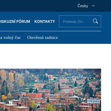
Česky
DISKUZNÍ FÓRUM
KONTAKTY
 a volný čas
Otevřená radnice
otřebuji vyřídit
Potřebuji zaplatit