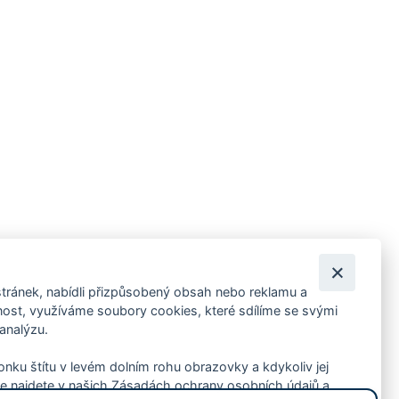
tránek, nabídli přizpůsobený obsah nebo reklamu a
 ankety, pozvánky na kulturní a sportovní akce?
st, využíváme soubory cookies, které sdílíme se svými
 analýzu.
konku štítu v levém dolním rohu obrazovky a kdykoliv jej
e najdete v našich Zásadách ochrany osobních údajů a