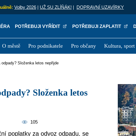
uálně:
Volby 2026
|
UŽ SU ZLÍŇÁK!
|
DOPRAVNÍ UZAVÍRKY
IÉRA
POTŘEBUJI VYŘÍDIT
POTŘEBUJI ZAPLATIT
O městě
Pro podnikatele
Pro občany
Kultura, sport
a
Kariéra
P
a odpady? Složenka letos nepřijde
105
ční poplatky za odvoz odpadu, se