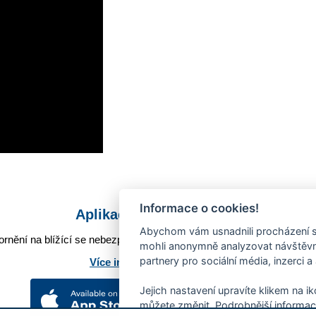
Informace o cookies!
Aplikace Mobilní rozhlas
Abychom vám usnadnili procházení s
rnění na blížící se nebezpečí, odstávky, poruchy a výpadky energií,
mohli anonymně analyzovat návštěvno
partnery pro sociální média, inzerci a
Více informací o aplikaci
Jejich nastavení upravíte klikem na i
můžete změnit. Podrobnější informac