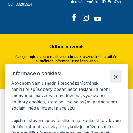
datová schránka: ID: 5ttb7bs
IČO: 00283924
Odběr novinek
Zaregistrujte svou e-mailovou adresu k pravidelnému odběru
aktuálních informací z našeho webu
Informace o cookies!
Přihlásit se k odběru
Abychom vám usnadnili procházení stránek,
nabídli přizpůsobený obsah nebo reklamu a mohli
anonymně analyzovat návštěvnost, využíváme
Aplikace Mobilní rozhlas
soubory cookies, které sdílíme se svými partnery pro
sociální média, inzerci a analýzu.
Chcete dostávat do svého mobilu či mailu upozornění na
blížící se nebezpečí, odstávky, poruchy a výpadky energií,
Jejich nastavení upravíte klikem na ikonku štítu v levém
ankety, pozvánky na kulturní a sportovní akce?
dolním rohu obrazovky a kdykoliv jej můžete změnit.
Více informací o aplikaci
Podrobnější informace najdete v našich Zásadách