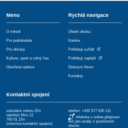
Menu
Rychlá navigace
O městě
Úřední deska
Pro podnikatele
Kariéra
Pro občany
Potřebuji vyřídit
Kultura, sport a volný čas
Potřebuji zaplatit
Otevřená radnice
Diskuzní fórum
Kontakty
Kontaktní spojení
statutární město Zlín
telefon:
+420 577 630 111
náměstí Míru 12
infolinka s online přepisem
760 01 Zlín
řeči pro osoby s postižením
(
všechna kontaktní spojení
)
sluchu