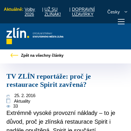
Aktuálně:
Volby
|
UŽ SU
|
DOPRAVNÍ
Česky
2026
ZLÍŇÁK!
UZAVÍRKY
Tiskové zprávy
TV ZLÍN reportáže: proč je restaurace Spirit zavřená?
Zpět na všechny články
otřebuji vyřídit
Potřebuji zaplatit
Diskuzní fór
TV ZLÍN reportáže: proč je
restaurace Spirit zavřená?
25. 2. 2016
Aktuality
33
Extrémně vysoké provozní náklady – to je
důvod, proč je zlínská restaurace Spirit i
nadále opuštěná. Spirit je součástí...