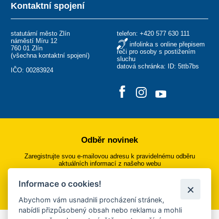
Kontaktní spojení
statutární město Zlín
telefon:
+420 577 630 111
náměstí Míru 12
infolinka s online přepisem
760 01 Zlín
řeči pro osoby s postižením
(
všechna kontaktní spojení
)
sluchu
datová schránka: ID: 5ttb7bs
IČO: 00283924
Odběr novinek
Zaregistrujte svou e-mailovou adresu k pravidelnému odběru
aktuálních informací z našeho webu
Informace o cookies!
Přihlásit se k odběru
Abychom vám usnadnili procházení stránek,
nabídli přizpůsobený obsah nebo reklamu a mohli