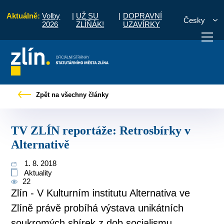
Aktuálně:
Volby
|
UŽ SU
|
DOPRAVNÍ
Česky
2026
ZLÍŇÁK!
UZAVÍRKY
občany
Tiskové zprávy
TV ZLÍN reportáže: Retrosbírky v Alternativě
Zpět na všechny články
otřebuji vyřídit
Potřebuji zaplatit
Diskuzní fór
TV ZLÍN reportáže: Retrosbírky v
Alternativě
1. 8. 2018
Aktuality
22
Zlín - V Kulturním institutu Alternativa ve
Zlíně právě probíhá výstava unikátních
soukromých sbírek z dob socialismu.